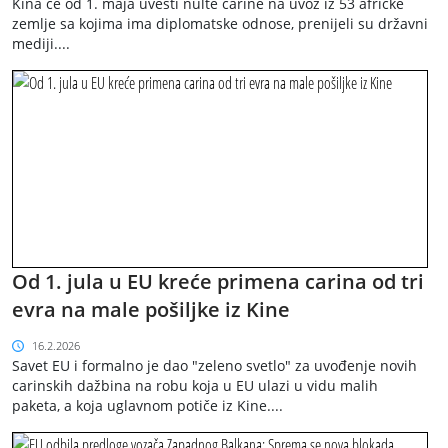
Kina će od 1. maja uvesti nulte carine na uvoz iz 53 afričke
zemlje sa kojima ima diplomatske odnose, prenijeli su državni
mediji....
Od 1. jula u EU kreće primena carina od tri
evra na male pošiljke iz Kine
16.2.2026
Savet EU i formalno je dao "zeleno svetlo" za uvođenje novih
carinskih dažbina na robu koja u EU ulazi u vidu malih
paketa, a koja uglavnom potiče iz Kine....