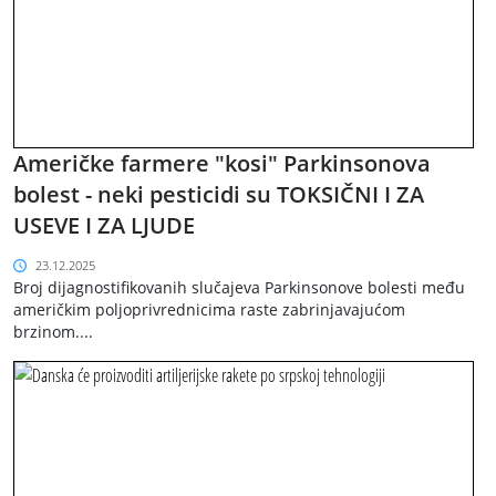
Američke farmere "kosi" Parkinsonova
bolest - neki pesticidi su TOKSIČNI I ZA
USEVE I ZA LJUDE
23.12.2025
Broj dijagnostifikovanih slučajeva Parkinsonove bolesti među
američkim poljoprivrednicima raste zabrinjavajućom
brzinom....