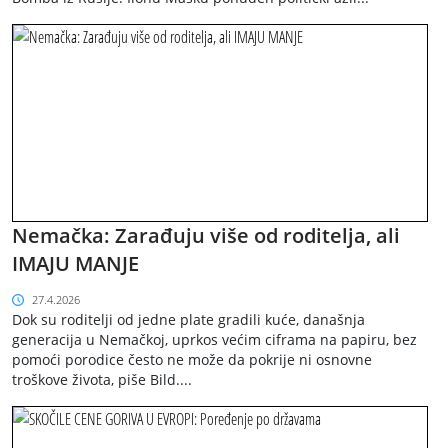
Nemačka: Zarađuju više od roditelja, ali
IMAJU MANJE
27.4.2026
Dok su roditelji od jedne plate gradili kuće, današnja
generacija u Nemačkoj, uprkos većim ciframa na papiru, bez
pomoći porodice često ne može da pokrije ni osnovne
troškove života, piše Bild....