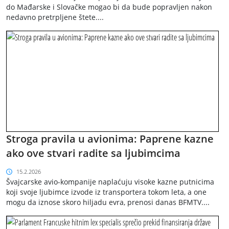
do Mađarske i Slovačke mogao bi da bude popravljen nakon
nedavno pretrpljene štete....
Stroga pravila u avionima: Paprene kazne
ako ove stvari radite sa ljubimcima
15.2.2026
Švajcarske avio-kompanije naplaćuju visoke kazne putnicima
koji svoje ljubimce izvode iz transportera tokom leta, a one
mogu da iznose skoro hiljadu evra, prenosi danas BFMTV....