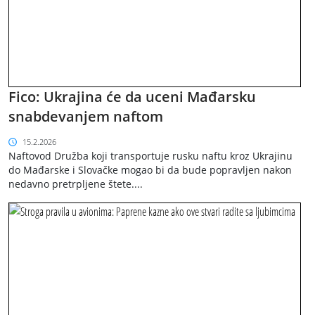
Fico: Ukrajina će da uceni Mađarsku
snabdevanjem naftom
15.2.2026
Naftovod Družba koji transportuje rusku naftu kroz Ukrajinu
do Mađarske i Slovačke mogao bi da bude popravljen nakon
nedavno pretrpljene štete....