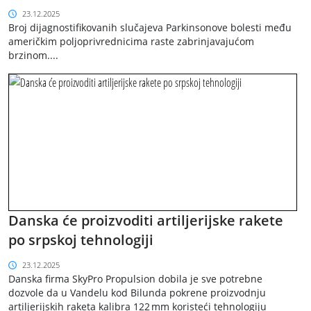
23.12.2025
Broj dijagnostifikovanih slučajeva Parkinsonove bolesti među
američkim poljoprivrednicima raste zabrinjavajućom
brzinom....
Danska će proizvoditi artiljerijske rakete
po srpskoj tehnologiji
23.12.2025
Danska firma SkyPro Propulsion dobila je sve potrebne
dozvole da u Vandelu kod Bilunda pokrene proizvodnju
artiljerijskih raketa kalibra 122 mm koristeći tehnologiju