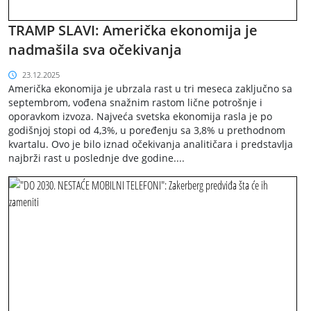
TRAMP SLAVI: Američka ekonomija je
nadmašila sva očekivanja
23.12.2025
Američka ekonomija je ubrzala rast u tri meseca zaključno sa
septembrom, vođena snažnim rastom lične potrošnje i
oporavkom izvoza. Najveća svetska ekonomija rasla je po
godišnjoj stopi od 4,3%, u poređenju sa 3,8% u prethodnom
kvartalu. Ovo je bilo iznad očekivanja analitičara i predstavlja
najbrži rast u poslednje dve godine....