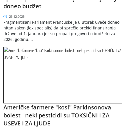
doneo budžet
23.12.2025
Fragmentisani Parlament Francuske je u utorak uveče doneo
hitan zakon (lex specialis) da bi sprečio prekid finansiranja
države od 1. januara jer su propali pregovori o budžetu za
2026. godinu....
Američke farmere "kosi" Parkinsonova
bolest - neki pesticidi su TOKSIČNI I ZA
USEVE I ZA LJUDE