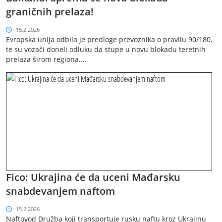
graničnih prelaza!
15.2.2026
Evropska unija odbila je predloge prevoznika o pravilu 90/180,
te su vozači doneli odluku da stupe u novu blokadu teretnih
prelaza širom regiona....
Fico: Ukrajina će da uceni Mađarsku
snabdevanjem naftom
15.2.2026
Naftovod Družba koji transportuje rusku naftu kroz Ukrajinu