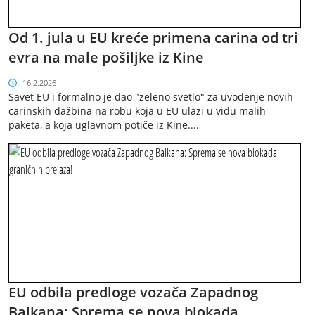
Od 1. jula u EU kreće primena carina od tri
evra na male pošiljke iz Kine
16.2.2026
Savet EU i formalno je dao "zeleno svetlo" za uvođenje novih
carinskih dažbina na robu koja u EU ulazi u vidu malih
paketa, a koja uglavnom potiče iz Kine....
EU odbila predloge vozača Zapadnog
Balkana: Sprema se nova blokada