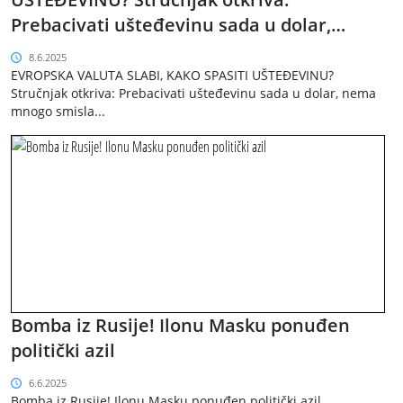
Prebacivati ušteđevinu sada u dolar,
nema mnogo smisla
8.6.2025
EVROPSKA VALUTA SLABI, KAKO SPASITI UŠTEĐEVINU?
Stručnjak otkriva: Prebacivati ušteđevinu sada u dolar, nema
mnogo smisla...
Bomba iz Rusije! Ilonu Masku ponuđen
politički azil
6.6.2025
Bomba iz Rusije! Ilonu Masku ponuđen politički azil...