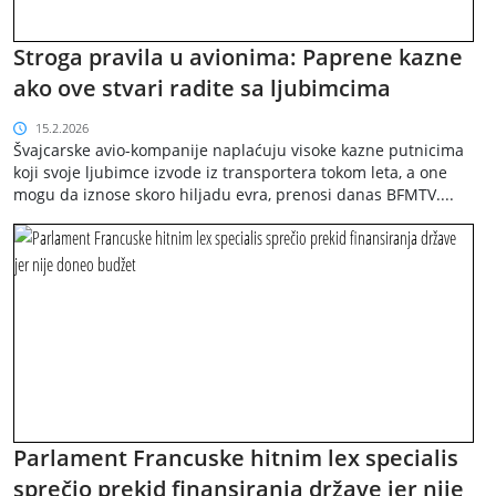
Stroga pravila u avionima: Paprene kazne
ako ove stvari radite sa ljubimcima
15.2.2026
Švajcarske avio-kompanije naplaćuju visoke kazne putnicima
koji svoje ljubimce izvode iz transportera tokom leta, a one
mogu da iznose skoro hiljadu evra, prenosi danas BFMTV....
Parlament Francuske hitnim lex specialis
sprečio prekid finansiranja države jer nije