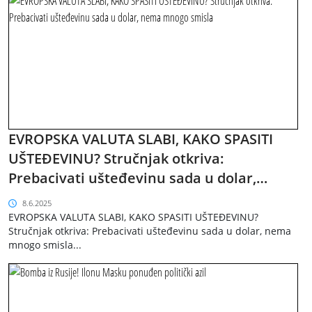
EVROPSKA VALUTA SLABI, KAKO SPASITI
UŠTEĐEVINU? Stručnjak otkriva:
Prebacivati ušteđevinu sada u dolar,
nema mnogo smisla
8.6.2025
EVROPSKA VALUTA SLABI, KAKO SPASITI UŠTEĐEVINU?
Stručnjak otkriva: Prebacivati ušteđevinu sada u dolar, nema
mnogo smisla...