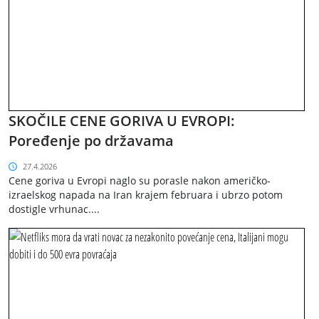
SKOČILE CENE GORIVA U EVROPI:
Poređenje po državama
27.4.2026
Cene goriva u Evropi naglo su porasle nakon američko-
izraelskog napada na Iran krajem februara i ubrzo potom
dostigle vrhunac....