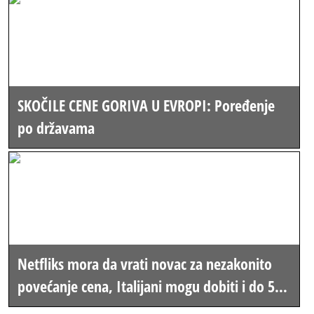
SKOČILE CENE GORIVA U EVROPI: Poređenje
po državama
Netfliks mora da vrati novac za nezakonito
povećanje cena, Italijani mogu dobiti i do 500
evra povraćaja