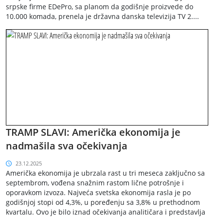
srpske firme EDePro, sa planom da godišnje proizvede do
10.000 komada, prenela je državna danska televizija TV 2....
TRAMP SLAVI: Američka ekonomija je
nadmašila sva očekivanja
23.12.2025
Američka ekonomija je ubrzala rast u tri meseca zaključno sa
septembrom, vođena snažnim rastom lične potrošnje i
oporavkom izvoza. Najveća svetska ekonomija rasla je po
godišnjoj stopi od 4,3%, u poređenju sa 3,8% u prethodnom
kvartalu. Ovo je bilo iznad očekivanja analitičara i predstavlja