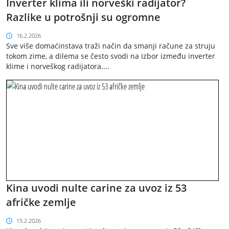
Inverter klima ili norveški radijator?
Razlike u potrošnji su ogromne
16.2.2026
Sve više domaćinstava traži način da smanji račune za struju
tokom zime, a dilema se često svodi na izbor između inverter
klime i norveškog radijatora....
Kina uvodi nulte carine za uvoz iz 53
afričke zemlje
15.2.2026