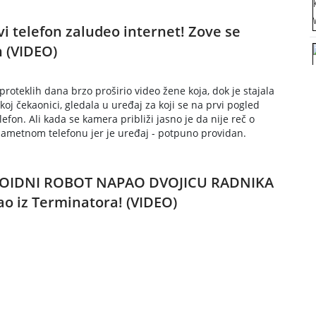
vi telefon zaludeo internet! Zove se
 (VIDEO)
roteklih dana brzo proširio video žene koja, dok je stajala
oj čekaonici, gledala u uređaj za koji se na prvi pogled
elefon. Ali kada se kamera približi jasno je da nije reč o
ametnom telefonu jer je uređaj - potpuno providan.
IDNI ROBOT NAPAO DVOJICU RADNIKA
ao iz Terminatora! (VIDEO)