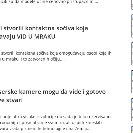
dlučili su da modele učine cenovno pristupačnim....
 stvorili kontaktna sočiva koja
avaju VID U MRAKU
 stvorili kontaktna sočiva koja omogućavaju osobi koja ih
 u mraku, i to zatvorenih očiju....
serske kamere mogu da vide i gotovo
ve stvari
manje ultra visoke rezolucije do sada je bilo rezervisano
ronomiju i posmatranje svemira, ali uspeh kineskih
ara vrata primeni te tehnologije i na Zemlji....