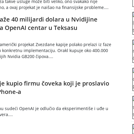
 za takve usluge može biti veliko, ono svakako nije
o, a ovaj projekat je naišao na finansijske probleme....
aže 40 milijardi dolara u Nvidijine
za OpenAI centar u Teksasu
američki projekat Zvezdane kapije polako prelazi iz faze
u konkretnu implementaciju. Orakl kupuje oko 400.000
jih Nvidia GB200 čipova....
e kupio firmu čoveka koji je proslavio
iPhone-a
 sudeći OpenAI je odlučio da eksperimentiše i uđe u
era....