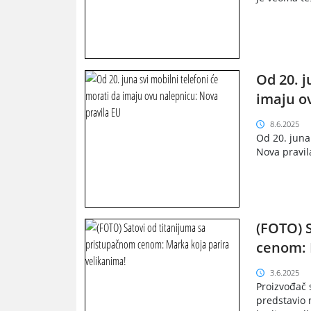
Od 20. j
imaju o
8.6.2025
Od 20. juna
Nova pravila
(FOTO) 
cenom: 
3.6.2025
Proizvođač 
predstavio n