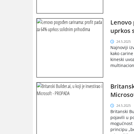
Lenovo 
uprkos 
24.5.2025
Najnoviji i
kako carin
kineski uvo
multinacion
Britansk
Microso
24.5.2025
Britanski Bu
pojavili u 
mogućnost l
principu „b