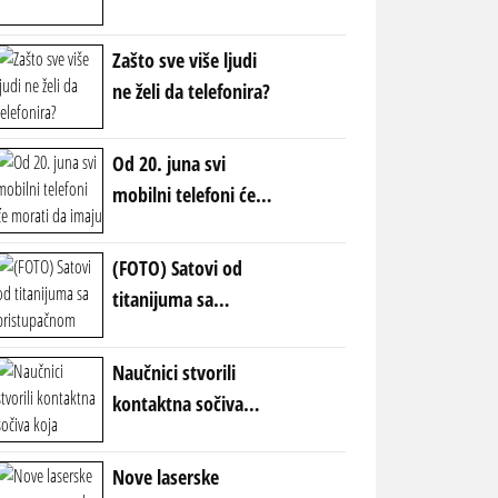
zbunio vozače -
revolucija u
Zašto sve više ljudi
saobraćaju?
ne želi da telefonira?
Od 20. juna svi
mobilni telefoni će
morati da imaju ovu
nalepnicu: Nova
(FOTO) Satovi od
pravila EU
titanijuma sa
pristupačnom
cenom: Marka koja
Naučnici stvorili
parira velikanima!
kontaktna sočiva
koja omogućavaju
VID U MRAKU
Nove laserske