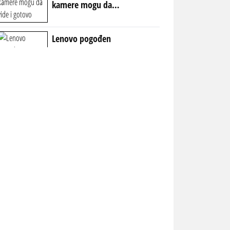
kamere mogu da
vide i gotovo
nevidljive stvari
Lenovo pogođen
carinama: profit
pada za 64% uprkos
solidnim prihodima