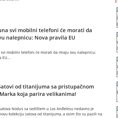
una svi mobilni telefoni će morati da
vu nalepnicu: Nova pravila EU
 svi mobilni telefoni će morati da imaju ovu nalepnicu:
 EU...
Satovi od titanijuma sa pristupačnom
Marka koja parira velikanima!
satova Nodus sa sedištem u Los Anđelesu nedavno je
ovu kolekciju satova od titanijuma, a osim što su pazili na