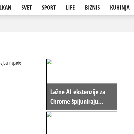
LKAN
SVET
SPORT
LIFE
BIZNIS
KUHINJA
Lažne AI ekstenzije za
Chrome špijuniraju
korisnike