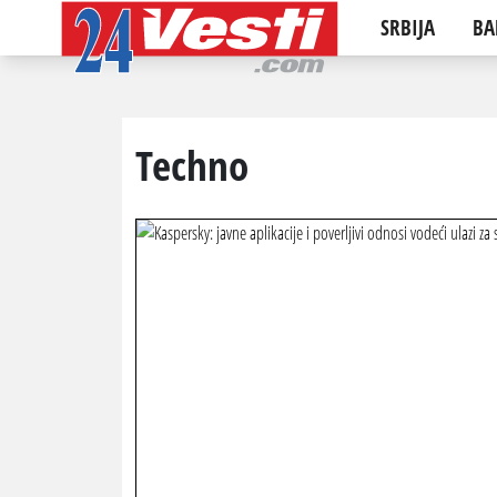
SRBIJA
BA
Techno