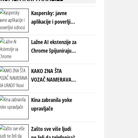
Kaspersky: javne
aplikacije i poverljivi
odnosi vodeći ulazi za
sajber napade
Lažne AI ekstenzije za
Chrome špijuniraju
korisnike
KAKO ZNA ŠTA
VOZAČ NAMERAVA
DA URADI? Novi
pokazivač smera na
Kina zabranila yoke
zadnjem delu auta
upravljače
zbunio vozače -
revolucija u
Zašto sve više ljudi
saobraćaju?
ne želi da telefonira?