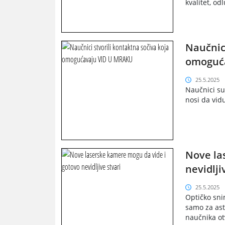
kvalitet, o
Naučnici
omoguć
25.5.2025
Naučnici su
nosi da vidu
Nove la
nevidlji
25.5.2025
Optičko sni
samo za ast
naučnika otv