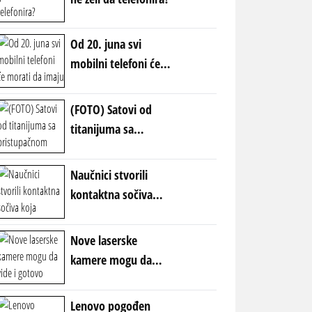
Od 20. juna svi
mobilni telefoni će
morati da imaju ovu
nalepnicu: Nova
(FOTO) Satovi od
pravila EU
titanijuma sa
pristupačnom
cenom: Marka koja
Naučnici stvorili
parira velikanima!
kontaktna sočiva
koja omogućavaju
VID U MRAKU
Nove laserske
kamere mogu da
vide i gotovo
nevidljive stvari
Lenovo pogođen