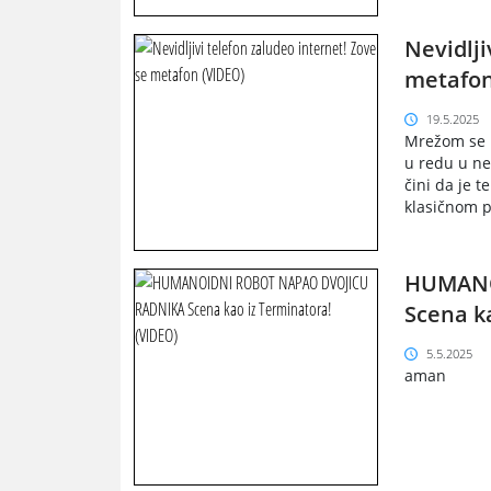
Nevidlji
metafon
19.5.2025
Mrežom se p
u redu u nek
čini da je t
klasičnom p
HUMANO
Scena k
5.5.2025
aman