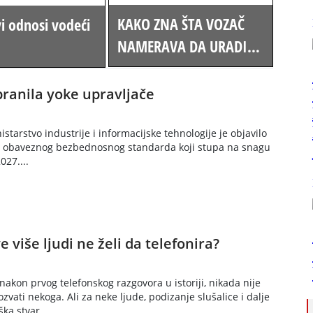
KAKO ZNA ŠTA VOZAČ
vi odnosi vodeći
NAMERAVA DA URADI?
Novi pokazivač smera
na zadnjem delu auta
branila yoke upravljače
zbunio vozače -
revolucija u saobraćaju?
starstvo industrije i informacijske tehnologije je objavilo
g obaveznog bezbednosnog standarda koji stupa na snagu
027....
e više ljudi ne želi da telefonira?
nakon prvog telefonskog razgovora u istoriji, nikada nije
ozvati nekoga. Ali za neke ljude, podizanje slušalice i dalje
ka stvar....