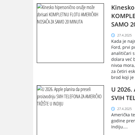
Kinesko
KOMPLE
SAMO 2
27.4.2025
Kada je naj
Ford, prvi 
analitičari 
dolara već 
nivoa mora,
za četiri es
brod koji je 
U 2026. 
SVIH TE
27.4.2025
Američka te
godine prem
Indiju....