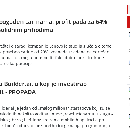
pogođen carinama: profit pada za 64%
solidnim prihodima
zveštaj o zaradi kompanije Lenovo je studija slučaja o tome
e - posebno carine od 20% iznenada uvedene na određeni
z u martu - mogu poremetiti čak i dobro pozicionirane
alne korporacije.
i Builder.ai, u koji je investirao i
ft - PROPADA
ilder.ai je jedan od „malog miliona“ startapova koji su se
poslednjih nekoliko godina i nude „revolucionarnu“ uslugu –
akog, brzog i jeftinog kreiranja mobilnih aplikacija po
ez koda“, odnosno bez prethodnog znanja programiranja.