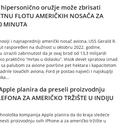
 hipersonično oružje može zbrisati
TNU FLOTU AMERIČKIH NOSAČA ZA
0 MINUTA
noviji i najnapredniji američki nosač aviona, USS Gerald R.
put raspoređen na dužnost u oktobru 2022. godine,
su izrazili zabrinutost da je ovaj brod od 13,3 milijardi
bio praktično “mrtav u dolasku”. Visok devet spratova iznad
 sa palubom za avione površine pet hektara i kapacitetom
kadrile lovačkih aviona, Ford je postao najveći i najskuplji
ika...
Apple planira da preseli proizvodnju
LEFONA ZA AMERIČKO TRŽIŠTE U INDIJU
hnološka kompanija Apple planira da do kraja sledeće
esti proizvodnju svih iPhone-a za američko tržište u