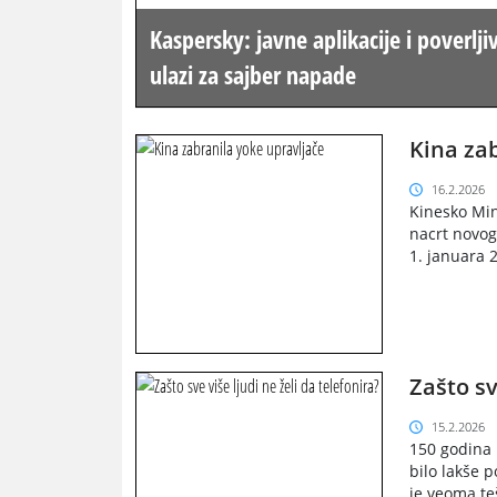
Kaspersky: javne aplikacije i poverlji
ulazi za sajber napade
Kina za
16.2.2026
Kinesko Mini
nacrt novo
1. januara 2
Zašto sv
15.2.2026
150 godina 
bilo lakše p
je veoma teš