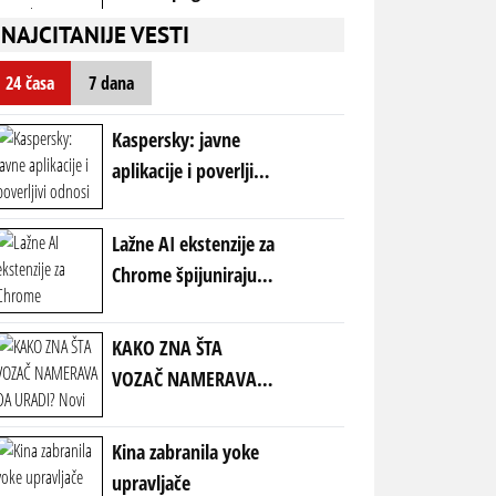
carinama: profit
NAJCITANIJE VESTI
pada za 64% uprkos
solidnim prihodima
24 časa
7 dana
Kaspersky: javne
aplikacije i poverljivi
odnosi vodeći ulazi za
sajber napade
Lažne AI ekstenzije za
Chrome špijuniraju
korisnike
KAKO ZNA ŠTA
VOZAČ NAMERAVA
DA URADI? Novi
pokazivač smera na
Kina zabranila yoke
zadnjem delu auta
upravljače