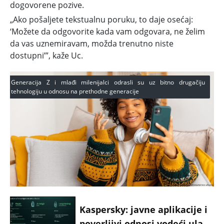
dogovorene pozive.
„Ako pošaljete tekstualnu poruku, to daje osećaj:
‘Možete da odgovorite kada vam odgovara, ne želim
da vas uznemiravam, možda trenutno niste
dostupni’”, kaže Uc.
Generacija Z i mlađi milenijalci odrasli su uz bitno drugačiju
tehnologiju u odnosu na prethodne generacije
Kaspersky: javne aplikacije i
poverljivi odnosi vodeći ulazi