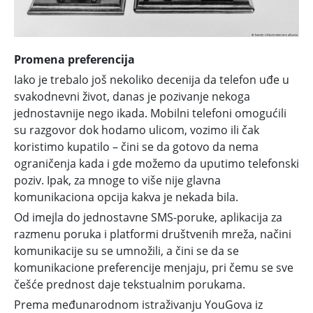
Promena preferencija
Iako je trebalo još nekoliko decenija da telefon uđe u
svakodnevni život, danas je pozivanje nekoga
jednostavnije nego ikada. Mobilni telefoni omogućili
su razgovor dok hodamo ulicom, vozimo ili čak
koristimo kupatilo – čini se da gotovo da nema
ograničenja kada i gde možemo da uputimo telefonski
poziv. Ipak, za mnoge to više nije glavna
komunikaciona opcija kakva je nekada bila.
Od imejla do jednostavne SMS-poruke, aplikacija za
razmenu poruka i platformi društvenih mreža, načini
komunikacije su se umnožili, a čini se da se
komunikacione preferencije menjaju, pri čemu se sve
češće prednost daje tekstualnim porukama.
Prema međunarodnom istraživanju YouGova iz