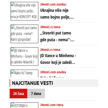
znakova: Stiže lavina
24vesti.com analiza:
ere završila se na
novca i bogatstva
Ukrajina više nije
istom mestu, ali
samo bojno polje,
prošle godine
ona je KONCEPT KOJI
24Vesti.rs tema
ĆE RASPASTI CEO
„Stvoriti put tamo
ZAPADNI SVET
gde puta - nema“:
Ratni gospodari
24vesti.rs tema
plaču za starim
JD Vance u Minhenu -
poretkom... Bez
Govor koji je zaledio
ikakve realpolitike u
Atlantik i duboko
24Vesti.com analiza
njima, oni su sada
šokirao Evropu (ceo
Kako bi Tramp
nebitni kao Zelenski
transkript)
NAJCITANIJE VESTI
mogao da ugrabi
TREĆI MANDAT -
24 časa
7 dana
uprkos 22.
amandmanu
24vesti.com tema