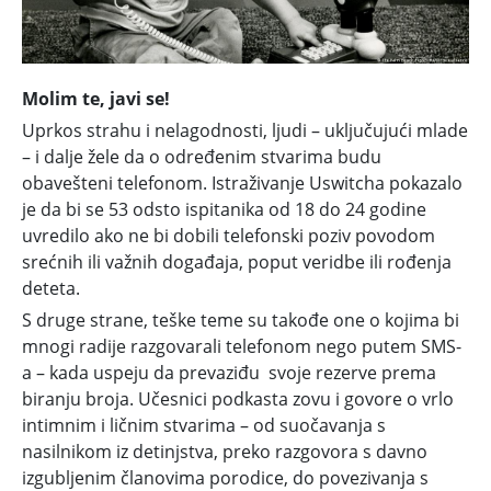
Molim te, javi se!
Uprkos strahu i nelagodnosti, ljudi – uključujući mlade
– i dalje žele da o određenim stvarima budu
obavešteni telefonom. Istraživanje Uswitcha pokazalo
je da bi se 53 odsto ispitanika od 18 do 24 godine
uvredilo ako ne bi dobili telefonski poziv povodom
srećnih ili važnih događaja, poput veridbe ili rođenja
deteta.
S druge strane, teške teme su takođe one o kojima bi
mnogi radije razgovarali telefonom nego putem SMS-
a – kada uspeju da prevaziđu svoje rezerve prema
biranju broja. Učesnici podkasta zovu i govore o vrlo
intimnim i ličnim stvarima – od suočavanja s
nasilnikom iz detinjstva, preko razgovora s davno
izgubljenim članovima porodice, do povezivanja s