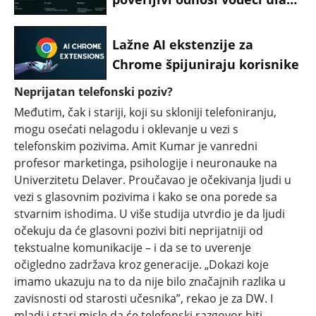
za sajber napade
Lažne AI ekstenzije za
Chrome špijuniraju korisnike
Neprijatan telefonski poziv?
Međutim, čak i stariji, koji su skloniji telefoniranju,
mogu osećati nelagodu i oklevanje u vezi s
telefonskim pozivima. Amit Kumar je vanredni
profesor marketinga, psihologije i neuronauke na
Univerzitetu Delaver. Proučavao je očekivanja ljudi u
vezi s glasovnim pozivima i kako se ona porede sa
stvarnim ishodima. U više studija utvrdio je da ljudi
očekuju da će glasovni pozivi biti neprijatniji od
tekstualne komunikacije – i da se to uverenje
očigledno zadržava kroz generacije. „Dokazi koje
imamo ukazuju na to da nije bilo značajnih razlika u
zavisnosti od starosti učesnika”, rekao je za DW. I
mladi i stari misle da će telefonski razgovor biti