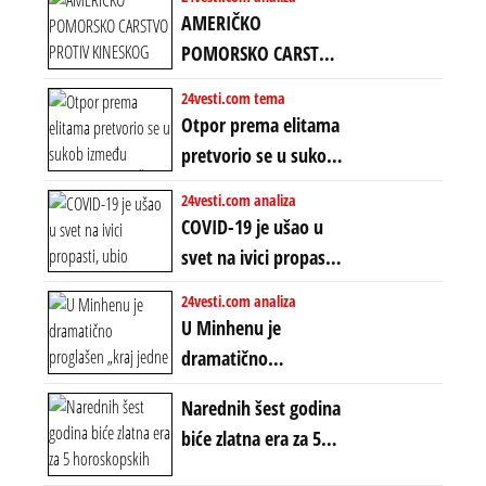
Amerike u Iranu
AMERIČKO
uvodi eru
POMORSKO CARSTVO
energetskog haosa,
PROTIV KINESKOG
24vesti.com tema
finansijskih
KOPNENOG SVETA:
Otpor prema elitama
previranja i kolapsa
Rat u Iranu je rat za
pretvorio se u sukob
starog poretka
globalne preferencije
između običnih ljudi:
24vesti.com analiza
ZAŠTO SE DEŠAVA
COVID-19 je ušao u
EKSTREMNA
svet na ivici propasti,
POLARIZACIJA?
ubio milione, ali je
24vesti.com analiza
spasao sistem
U Minhenu je
dramatično
proglašen „kraj jedne
Narednih šest godina
ere“, ali sa
biće zlatna era za 5
dvostrukom
horoskopskih
neistinom: forma te