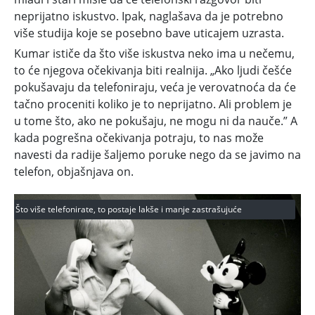
neprijatno iskustvo. Ipak, naglašava da je potrebno
više studija koje se posebno bave uticajem uzrasta.
Kumar ističe da što više iskustva neko ima u nečemu,
to će njegova očekivanja biti realnija. „Ako ljudi češće
pokušavaju da telefoniraju, veća je verovatnoća da će
tačno proceniti koliko je to neprijatno. Ali problem je
u tome što, ako ne pokušaju, ne mogu ni da nauče.” A
kada pogrešna očekivanja potraju, to nas može
navesti da radije šaljemo poruke nego da se javimo na
telefon, objašnjava on.
Što više telefonirate, to postaje lakše i manje zastrašujuće