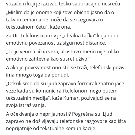
vozačem koji je izazvao tešku saobraćajnu nesreću.
„Mislim da je onome koji zove obično jasno da o
takvim temama ne može da se razgovara u
tekstualnom četu”, kaže ona.
Za Uc, telefonski poziv je „idealna tačka” koja nudi
emotivnu povezanost uz sigurnost distance.
„To je veoma lična veza, ali istovremeno nije toliko
emotivno zahtevna kao susret uživo.”
A ako je povezanost ono što se traži, telefonski poziv
ima mnogo toga da ponudi.
„Otkrili smo da su ljudi zapravo formirali znatno jače
veze kada su komunicirali telefonom nego putem
tekstualnih medija”, kaže Kumar, pozivajući se na
svoja istraživanja.
A očekivanja o neprijatnosti? Pogrešna su. Ljudi
zapravo ne doživljavaju telefonske razgovore kao išta
neprijatnije od tekstualne komunikacije.