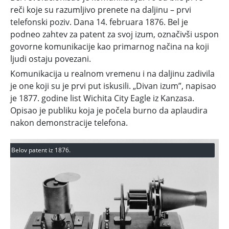
reči koje su razumljivo prenete na daljinu – prvi
telefonski poziv. Dana 14. februara 1876. Bel je
podneo zahtev za patent za svoj izum, označivši uspon
govorne komunikacije kao primarnog načina na koji
ljudi ostaju povezani.
Komunikacija u realnom vremenu i na daljinu zadivila
je one koji su je prvi put iskusili. „Divan izum”, napisao
je 1877. godine list Wichita City Eagle iz Kanzasa.
Opisao je publiku koja je počela burno da aplaudira
nakon demonstracije telefona.
Belov patent iz 1876.