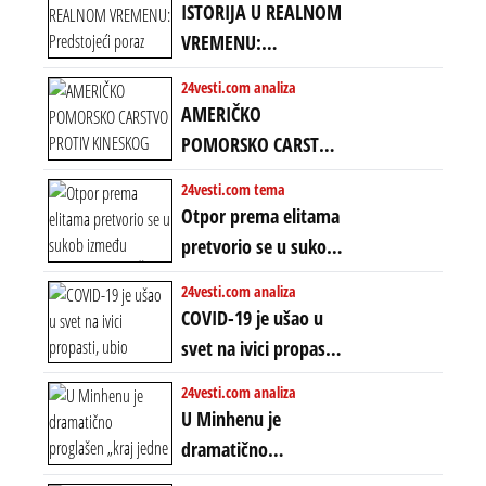
ISTORIJA U REALNOM
VREMENU:
Predstojeći poraz
24vesti.com analiza
Amerike u Iranu
AMERIČKO
uvodi eru
POMORSKO CARSTVO
energetskog haosa,
PROTIV KINESKOG
24vesti.com tema
finansijskih
KOPNENOG SVETA:
Otpor prema elitama
previranja i kolapsa
Rat u Iranu je rat za
pretvorio se u sukob
starog poretka
globalne preferencije
između običnih ljudi:
24vesti.com analiza
ZAŠTO SE DEŠAVA
COVID-19 je ušao u
EKSTREMNA
svet na ivici propasti,
POLARIZACIJA?
ubio milione, ali je
24vesti.com analiza
spasao sistem
U Minhenu je
dramatično
proglašen „kraj jedne