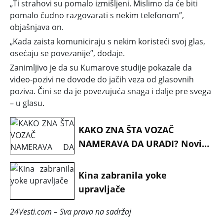
„Ti strahovi su pomalo izmišljeni. Mislimo da će biti
pomalo čudno razgovarati s nekim telefonom”,
objašnjava on.
„Kada zaista komuniciraju s nekim koristeći svoj glas,
osećaju se povezanije”, dodaje.
Zanimljivo je da su Kumarove studije pokazale da
video-pozivi ne dovode do jačih veza od glasovnih
poziva. Čini se da je povezujuća snaga i dalje pre svega
– u glasu.
KAKO ZNA ŠTA VOZAČ
NAMERAVA DA URADI? Novi
pokazivač smera na zadnjem
delu auta zbunio vozače -
Kina zabranila yoke
revolucija u saobraćaju?
upravljače
24Vesti.com – Sva prava na sadržaj