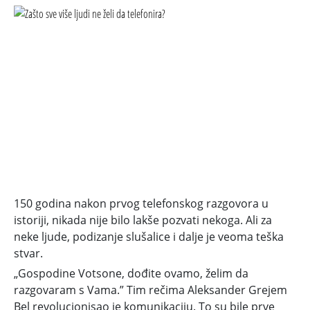
150 godina nakon prvog telefonskog razgovora u
istoriji, nikada nije bilo lakše pozvati nekoga. Ali za
neke ljude, podizanje slušalice i dalje je veoma teška
stvar.
„Gospodine Votsone, dođite ovamo, želim da
razgovaram s Vama.” Tim rečima Aleksander Grejem
Bel revolucionisao je komunikaciju. To su bile prve