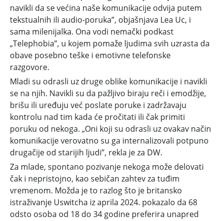
navikli da se većina naše komunikacije odvija putem
tekstualnih ili audio-poruka”, objašnjava Lea Uc, i
sama milenijalka. Ona vodi nemački podkast
„Telephobia”, u kojem pomaže ljudima svih uzrasta da
obave posebno teške i emotivne telefonske
razgovore.
Mladi su odrasli uz druge oblike komunikacije i navikli
se na njih. Navikli su da pažljivo biraju reči i emodžije,
brišu ili uređuju već poslate poruke i zadržavaju
kontrolu nad tim kada će pročitati ili čak primiti
poruku od nekoga. „Oni koji su odrasli uz ovakav način
komunikacije verovatno su ga internalizovali potpuno
drugačije od starijih ljudi”, rekla je za DW.
Za mlade, spontano pozivanje nekoga može delovati
čak i nepristojno, kao sebičan zahtev za tuđim
vremenom. Možda je to razlog što je britansko
istraživanje Uswitcha iz aprila 2024. pokazalo da 68
odsto osoba od 18 do 34 godine preferira unapred