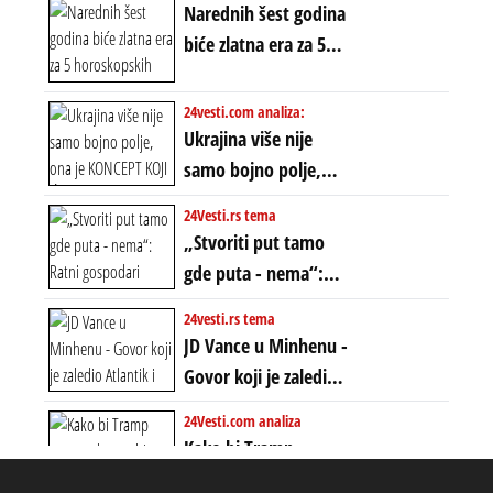
Narednih šest godina
ere“, ali sa
biće zlatna era za 5
dvostrukom
horoskopskih
neistinom: forma te
znakova: Stiže lavina
24vesti.com analiza:
ere završila se na
novca i bogatstva
Ukrajina više nije
istom mestu, ali
samo bojno polje,
prošle godine
ona je KONCEPT KOJI
24Vesti.rs tema
ĆE RASPASTI CEO
„Stvoriti put tamo
ZAPADNI SVET
gde puta - nema“:
Ratni gospodari
24vesti.rs tema
plaču za starim
JD Vance u Minhenu -
poretkom... Bez
Govor koji je zaledio
ikakve realpolitike u
Atlantik i duboko
24Vesti.com analiza
njima, oni su sada
šokirao Evropu (ceo
Kako bi Tramp
nebitni kao Zelenski
transkript)
mogao da ugrabi