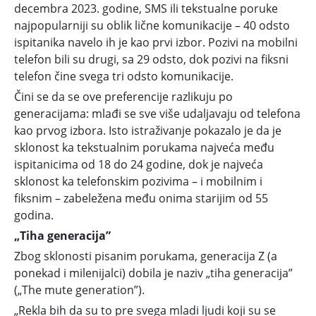
decembra 2023. godine, SMS ili tekstualne poruke
najpopularniji su oblik lične komunikacije – 40 odsto
ispitanika navelo ih je kao prvi izbor. Pozivi na mobilni
telefon bili su drugi, sa 29 odsto, dok pozivi na fiksni
telefon čine svega tri odsto komunikacije.
Čini se da se ove preferencije razlikuju po
generacijama: mlađi se sve više udaljavaju od telefona
kao prvog izbora. Isto istraživanje pokazalo je da je
sklonost ka tekstualnim porukama najveća među
ispitanicima od 18 do 24 godine, dok je najveća
sklonost ka telefonskim pozivima – i mobilnim i
fiksnim – zabeležena među onima starijim od 55
godina.
„Tiha generacija”
Zbog sklonosti pisanim porukama, generacija Z (a
ponekad i milenijalci) dobila je naziv „tiha generacija”
(„The mute generation”).
„Rekla bih da su to pre svega mladi ljudi koji su se