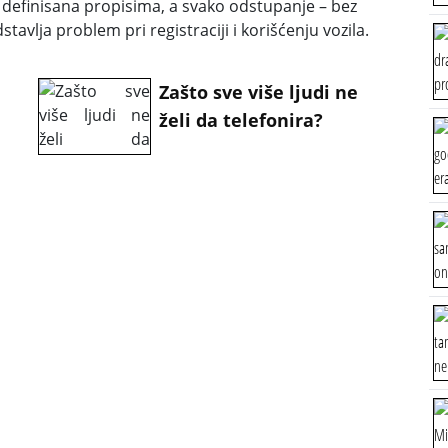
no definisana propisima, a svako odstupanje – bez
vlja problem pri registraciji i korišćenju vozila.
Zašto sve više ljudi ne
želi da telefonira?