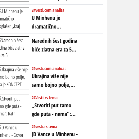
POLARIZACIJA?
ubio milione, ali je
24vesti.com analiza
spasao sistem
U Minhenu je
dramatično
proglašen „kraj jedne
Narednih šest godina
ere“, ali sa
biće zlatna era za 5
dvostrukom
horoskopskih
neistinom: forma te
znakova: Stiže lavina
24vesti.com analiza:
ere završila se na
novca i bogatstva
Ukrajina više nije
istom mestu, ali
samo bojno polje,
prošle godine
ona je KONCEPT KOJI
24Vesti.rs tema
ĆE RASPASTI CEO
„Stvoriti put tamo
ZAPADNI SVET
gde puta - nema“:
Ratni gospodari
24vesti.rs tema
plaču za starim
JD Vance u Minhenu -