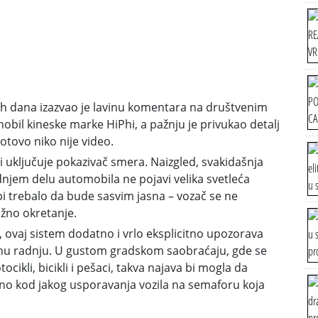
jih dana izazvao je lavinu komentara na društvenim
mobil kineske marke HiPhi, a pažnju je privukao detalj
tovo niko nije video.
ji uključuje pokazivač smera. Naizgled, svakidašnja
dnjem delu automobila ne pojavi velika svetleća
bi trebalo da bude sasvim jasna – vozač se ne
žno okretanje.
 ovaj sistem dodatno i vrlo eksplicitno upozorava
nu radnju. U gustom gradskom saobraćaju, gde se
ikli, bicikli i pešaci, takva najava bi mogla da
no kod jakog usporavanja vozila na semaforu koja