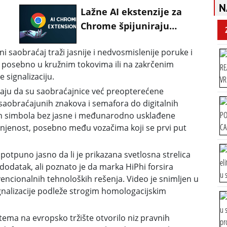
N
Lažne AI ekstenzije za
Chrome špijuniraju
korisnike
 saobraćaj traži jasnije i nedvosmislenije poruke i
, posebno u kružnim tokovima ili na zakrčenim
 signalizaciju.
vaju da su saobraćajnice već preopterećene
saobraćajunih znakova i semafora do digitalnih
ih simbola bez jasne i međunarodno usklađene
unjenost, posebno među vozačima koji se prvi put
potpuno jasno da li je prikazana svetlosna strelica
odatak, ali poznato je da marka HiPhi forsira
vencionalnih tehnoloških rešenja. Video je snimljen u
signalizacije podleže strogim homologacijskim
stema na evropsko tržište otvorilo niz pravnih