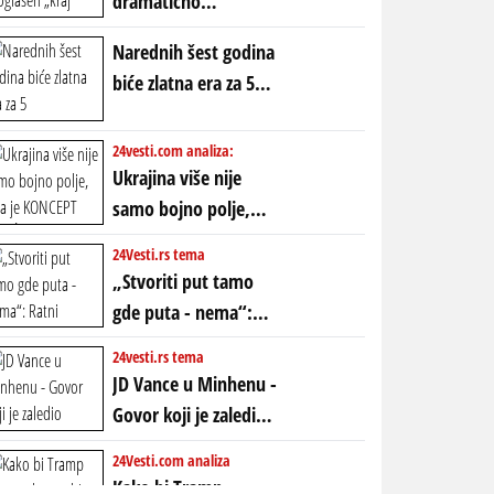
dramatično
proglašen „kraj jedne
Narednih šest godina
ere“, ali sa
biće zlatna era za 5
dvostrukom
horoskopskih
neistinom: forma te
znakova: Stiže lavina
24vesti.com analiza:
ere završila se na
novca i bogatstva
Ukrajina više nije
istom mestu, ali
samo bojno polje,
prošle godine
ona je KONCEPT KOJI
24Vesti.rs tema
ĆE RASPASTI CEO
„Stvoriti put tamo
ZAPADNI SVET
gde puta - nema“:
Ratni gospodari
24vesti.rs tema
plaču za starim
JD Vance u Minhenu -
poretkom... Bez
Govor koji je zaledio
ikakve realpolitike u
Atlantik i duboko
24Vesti.com analiza
njima, oni su sada
šokirao Evropu (ceo
Kako bi Tramp