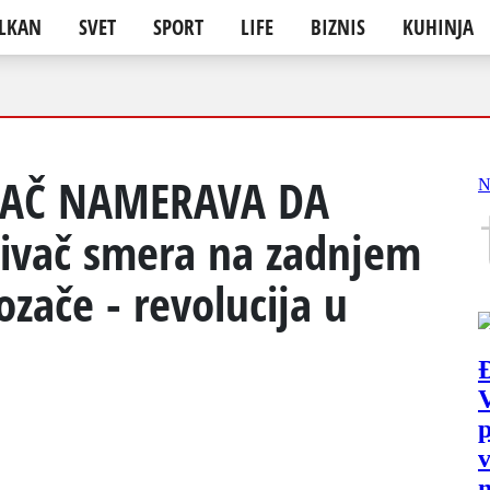
LKAN
SVET
SPORT
LIFE
BIZNIS
KUHINJA
ZAČ NAMERAVA DA
ivač smera na zadnjem
zače - revolucija u