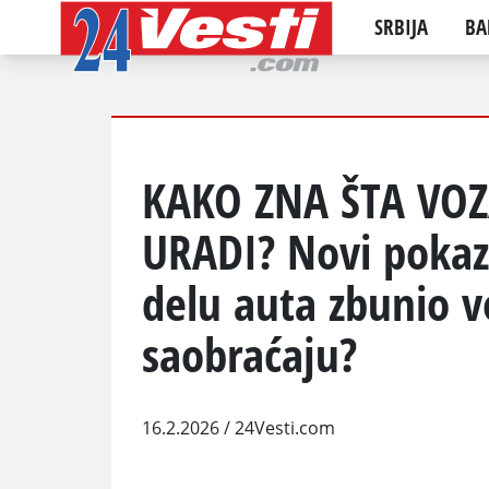
SRBIJA
BA
KAKO ZNA ŠTA VO
URADI? Novi pokaz
delu auta zbunio vo
saobraćaju?
16.2.2026
/ 24Vesti.com