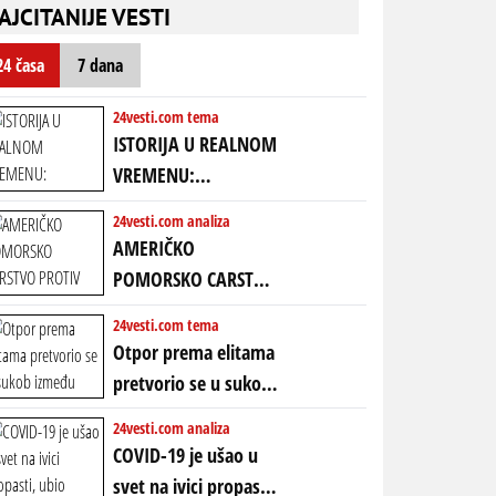
nebitni kao Zelenski
transkript)
AJCITANIJE VESTI
mogao da ugrabi
TREĆI MANDAT -
24 časa
7 dana
uprkos 22.
amandmanu
24vesti.com tema
ISTORIJA U REALNOM
VREMENU:
Predstojeći poraz
24vesti.com analiza
Amerike u Iranu
AMERIČKO
uvodi eru
POMORSKO CARSTVO
energetskog haosa,
PROTIV KINESKOG
24vesti.com tema
finansijskih
KOPNENOG SVETA:
Otpor prema elitama
previranja i kolapsa
Rat u Iranu je rat za
pretvorio se u sukob
starog poretka
globalne preferencije
između običnih ljudi:
24vesti.com analiza
ZAŠTO SE DEŠAVA
COVID-19 je ušao u
EKSTREMNA
svet na ivici propasti,