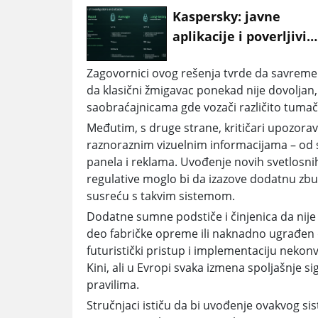
Kaspersky: javne
aplikacije i poverljivi
odnosi vodeći ulazi za
Zagovornici ovog rešenja tvrde da savremeni
sajber napade
da klasični žmigavac ponekad nije dovoljan
saobraćajnicama gde vozači različito tumače
Međutim, s druge strane, kritičari upozora
raznoraznim vizuelnim informacijama – od 
panela i reklama. Uvođenje novih svetlosn
regulative moglo bi da izazove dodatnu zb
susreću s takvim sistemom.
Dodatne sumne podstiče i činjenica da nije 
deo fabričke opreme ili naknadno ugrađen d
futuristički pristup i implementaciju nekon
Kini, ali u Evropi svaka izmena spoljašnje 
pravilima.
Stručnjaci ističu da bi uvođenje ovakvog si