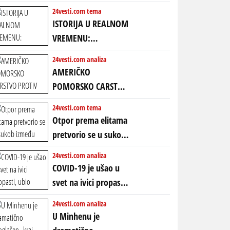
24vesti.com tema
ISTORIJA U REALNOM
VREMENU:
Predstojeći poraz
24vesti.com analiza
Amerike u Iranu
AMERIČKO
uvodi eru
POMORSKO CARSTVO
energetskog haosa,
PROTIV KINESKOG
24vesti.com tema
finansijskih
KOPNENOG SVETA:
Otpor prema elitama
previranja i kolapsa
Rat u Iranu je rat za
pretvorio se u sukob
starog poretka
globalne preferencije
između običnih ljudi:
24vesti.com analiza
ZAŠTO SE DEŠAVA
COVID-19 je ušao u
EKSTREMNA
svet na ivici propasti,
POLARIZACIJA?
ubio milione, ali je
24vesti.com analiza
spasao sistem
U Minhenu je