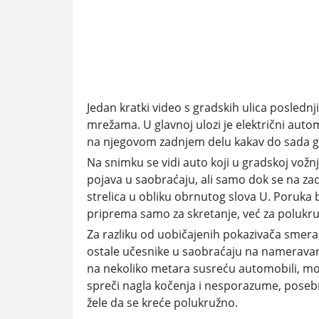
Jedan kratki video s gradskih ulica posledn
mrežama. U glavnoj ulozi je električni auto
na njegovom zadnjem delu kakav do sada go
Na snimku se vidi auto koji u gradskoj vožn
pojava u saobraćaju, ali samo dok se na za
strelica u obliku obrnutog slova U. Poruka 
priprema samo za skretanje, već za polukru
Za razliku od uobičajenih pokazivača smera,
ostale učesnike u saobraćaju na namerava
na nekoliko metara susreću automobili, motoc
spreči nagla kočenja i nesporazume, poseb
žele da se kreće polukružno.