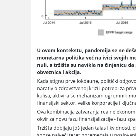
U ovom kontekstu, pandemija se ne dešav
monetarna politika već na ivici svojih m
nuli, a tržišta su navikla na činjenicu 
obveznica i akcija.
Kada stignu prve lokdaune, politički odgovo
narativ o zdravstvenoj krizi i potrebi za p
kulisa, aktivira se mehanizam ogromnih mone
finansijski sektor, velike korporacije i ključ
Ova kombinacija zatvaranja realne ekonomi
okvir za novu fazu finansijalizacije - fazu sp
Tržišta dobijaju još jedan talas likvidnosti,
snose najveći teret poremećaja u poslovanju