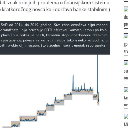
biti znak ozbiljnih problema u finansijskom sistemu
eo kratkoročnog novca koji održava banke stabilnim.)
u SAD od 2014. do 2019. godine. Siva zona označava ciljni raspon
arandžasta linija prikazuje EFFR, efektivnu kamatnu stopu po kojoj
k plava linija prikazuje SOFR, kamatnu stopu obezbeđenu državnim
n postepenog povećanja kamatnih stopa tokom nekoliko godina, u
 i probio ciljni raspon, što vizuelno hvata trenutak repo panike i