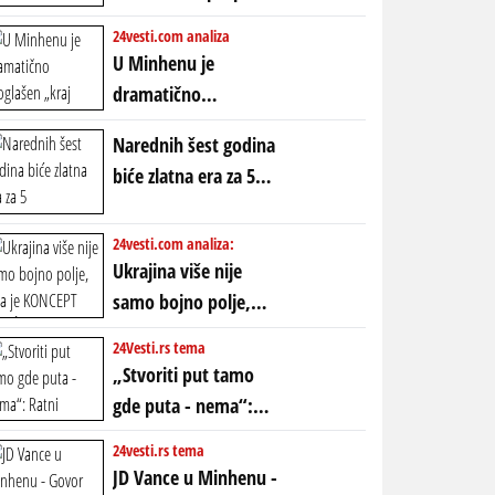
POLARIZACIJA?
ubio milione, ali je
24vesti.com analiza
spasao sistem
U Minhenu je
dramatično
proglašen „kraj jedne
Narednih šest godina
ere“, ali sa
biće zlatna era za 5
dvostrukom
horoskopskih
neistinom: forma te
znakova: Stiže lavina
24vesti.com analiza:
ere završila se na
novca i bogatstva
Ukrajina više nije
istom mestu, ali
samo bojno polje,
prošle godine
ona je KONCEPT KOJI
24Vesti.rs tema
ĆE RASPASTI CEO
„Stvoriti put tamo
ZAPADNI SVET
gde puta - nema“:
Ratni gospodari
24vesti.rs tema
plaču za starim
JD Vance u Minhenu -