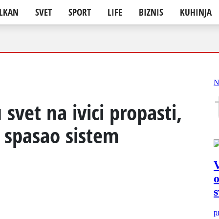
LKAN
SVET
SPORT
LIFE
BIZNIS
KUHINJA
svet na ivici propasti,
e spasao sistem