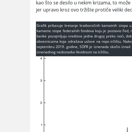
kao što se desilo u nekim krizama, to može 
jer upravo kroz ovo tržište protiče veliki d
Grafik prikazuje kretanje kratkoročnih kamatnih stopa 
kamatne stope federalnih fondova koju je postavio Fed, n
banke pozajmljuju sredstva jedna drugoj preko noći, do
obveznicama koja odražava uslove na repo tržištu. Nako
septembru 2019. godine, SOFR je iznenada skočio iznad 5%
iznenadnog nedostatka likvidnosti na tržištu.