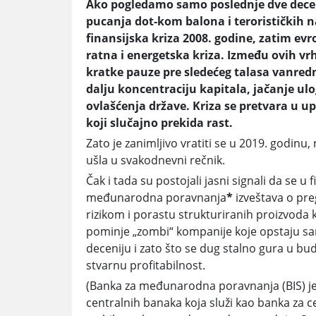
Ako pogledamo samo poslednje dve decen
pucanja dot-kom balona i terorističkih n
finansijska kriza 2008. godine, zatim ev
ratna i energetska kriza. Između ovih v
kratke pauze pre sledećeg talasa vanred
dalju koncentraciju kapitala, jačanje ul
ovlašćenja države. Kriza se pretvara u u
koji slučajno prekida rast.
Zato je zanimljivo vratiti se u 2019. godin
ušla u svakodnevni rečnik.
Čak i tada su postojali jasni signali da se 
međunarodna poravnanja
*
izveštava o pre
rizikom i porastu strukturiranih proizvoda 
pominje „zombi“ kompanije koje opstaju sam
deceniju i zato što se dug stalno gura u bu
stvarnu profitabilnost.
(Banka za međunarodna poravnanja (BIS) je 
centralnih banaka koja služi kao banka za c