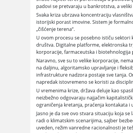
padovi se pretvaraju u bankrotstva, a veliki 
Svaka kriza ubrzava koncentraciju vlasništva
istorijski porast imovine. Sistem je formaln
„čišćenje terena“.
U ovom procesu se posebno ističu sektori k
društva. Digitalne platforme, elektronska trg
korporacije, farmaceutska i biotehnologija p
Naravno, sve su to velike korporacije, nem
na daljinu, algoritamsko upravljanje i fleksi
infrastrukture nadzora postaje sve tanja. O
napredak istovremeno se koristi za discipli
U vremenima krize, država deluje kao spasi
neizbežno odgovaraju najjačim kapitalisti
ograničenja kretanja, praćenja kontakata i
Jasno je da sve ovo stvara situaciju koja se
radi o klimatskim scenarijima, sajber bezb
uveden, režim vanredne racionalnosti je teš