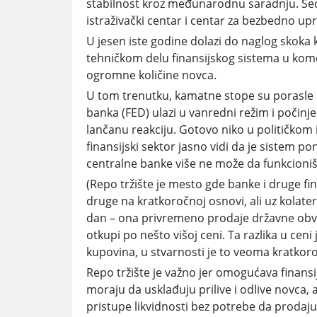
stabilnost kroz međunarodnu saradnju. Sediš
istraživački centar i centar za bezbedno up
U jesen iste godine dolazi do naglog skoka
tehničkom delu finansijskog sistema u kome 
ogromne količine novca.
U tom trenutku, kamatne stope su porasle 
banka (FED) ulazi u vanredni režim i počinje
lančanu reakciju. Gotovo niko u političko
finansijski sektor jasno vidi da je sistem p
centralne banke više ne može da funkcioniš
(Repo tržište je mesto gde banke i druge fin
druge na kratkoročnoj osnovi, ali uz kolater
dan – ona privremeno prodaje državne obve
otkupi po nešto višoj ceni. Ta razlika u cen
kupovina, u stvarnosti je to veoma kratkor
Repo tržište je važno jer omogućava finan
moraju da usklađuju prilive i odlive novca, 
pristupe likvidnosti bez potrebe da prodaju 