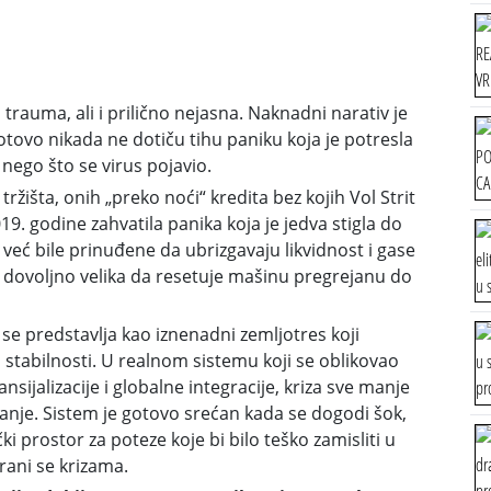
trauma, ali i prilično nejasna. Naknadni narativ je
gotovo nikada ne dotiču tihu paniku koja je potresla
ego što se virus pojavio.
išta, onih „preko noći“ kredita bez kojih Vol Strit
9. godine zahvatila panika koja je jedva stigla do
već bile prinuđene da ubrizgavaju likvidnost i gase
na dovoljno velika da resetuje mašinu pregrejanu do
za se predstavlja kao iznenadni zemljotres koji
 stabilnosti. U realnom sistemu koji se oblikovao
ijalizacije i globalne integracije, kriza sve manje
tanje. Sistem je gotovo srećan kada se dogodi šok,
i prostor za poteze koje bi bilo teško zamisliti u
rani se krizama.