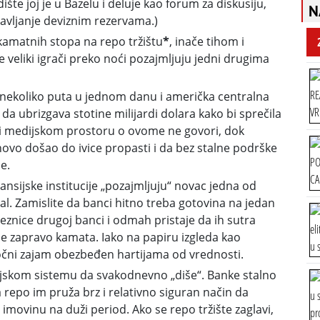
te joj je u Bazelu i deluje kao forum za diskusiju,
N
ravljanje deviznim rezervama.)
 kamatnih stopa na repo tržištu
*
, inače tihom i
veliki igrači preko noći pozajmljuju jedni drugima
nekoliko puta u jednom danu i američka centralna
 da ubrizgava stotine milijardi dolara kako bi sprečila
m i medijskom prostoru o ovome ne govori, dok
onovo došao do ivice propasti i da bez stalne podrške
e.
ansijske institucije „pozajmljuju“ novac jedna od
al. Zamislite da banci hitno treba gotovina na jedan
znice drugoj banci i odmah pristaje da ih sutra
i je zapravo kamata. Iako na papiru izgleda kao
očni zajam obezbeđen hartijama od vrednosti.
sijskom sistemu da svakodnevno „diše“. Banke stalno
a repo im pruža brz i relativno siguran način da
imovinu na duži period. Ako se repo tržište zaglavi,