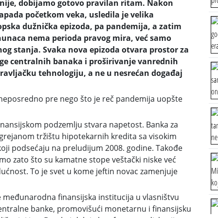
ije, dobijamo gotovo pravilan ritam. Nakon
apada početkom veka, usledila je velika
ropska dužnička epizoda, pa pandemija, a zatim
rhunaca nema perioda pravog mira, već samo
nog stanja. Svaka nova epizoda otvara prostor za
oge centralnih banaka i proširivanje vanrednih
pravljačku tehnologiju, a ne u nesrećan događaj
u, neposredno pre nego što je reč pandemija uopšte
u finansijskom podzemlju stvara napetost. Banka za
grejanom tržištu hipotekarnih kredita sa visokim
koji podsećaju na preludijum 2008. godine. Takođe
o zato što su kamatne stope veštački niske već
dućnost. To je svet u kome jeftin novac zamenjuje
međunarodna finansijska institucija u vlasništvu
entralne banke, promovišući monetarnu i finansijsku