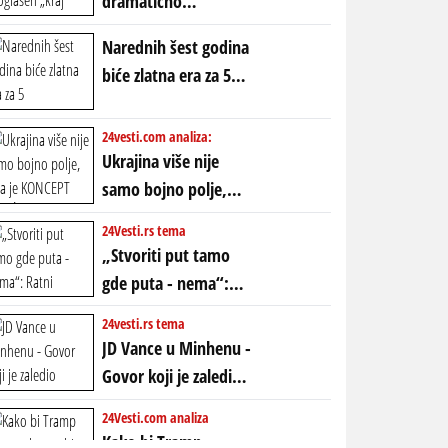
dramatično
proglašen „kraj jedne
Narednih šest godina
ere“, ali sa
biće zlatna era za 5
dvostrukom
horoskopskih
neistinom: forma te
znakova: Stiže lavina
24vesti.com analiza:
ere završila se na
novca i bogatstva
Ukrajina više nije
istom mestu, ali
samo bojno polje,
prošle godine
ona je KONCEPT KOJI
24Vesti.rs tema
ĆE RASPASTI CEO
„Stvoriti put tamo
ZAPADNI SVET
gde puta - nema“:
Ratni gospodari
24vesti.rs tema
plaču za starim
JD Vance u Minhenu -
poretkom... Bez
Govor koji je zaledio
ikakve realpolitike u
Atlantik i duboko
24Vesti.com analiza
njima, oni su sada
šokirao Evropu (ceo
Kako bi Tramp