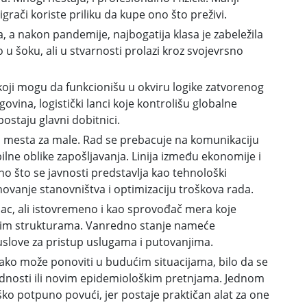
igrači koriste priliku da kupe ono što preživi.
, a nakon pandemije, najbogatija klasa je zabeležila
o u šoku, ali u stvarnosti prolazi kroz svojevrsno
oji mogu da funkcionišu u okviru logike zatvorenog
ovina, logistički lanci koje kontrolišu globalne
ostaju glavni dobitnici.
a mesta za male. Rad se prebacuje na komunikaciju
bilne oblike zapošljavanja. Linija između ekonomije i
no što se javnosti predstavlja kao tehnološki
novanje stanovništva i optimizaciju troškova rada.
lac, ali istovremeno i kao sprovođač mera koje
čkim strukturama. Vanredno stanje nameće
 uslove za pristup uslugama i putovanjima.
 lako može ponoviti u budućim situacijama, bilo da se
ednosti ili novim epidemiološkim pretnjama. Jednom
ko potpuno povući, jer postaje praktičan alat za one