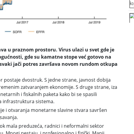
a u praznom prostoru. Virus ulazi u svet gde je
ogućnosti, gde su kamatne stope već gotovo na
da svaki jači potres završava novom rundom otkupa
r postaje dvostruk. S jedne strane, javnost dobija
rivremenim zatvaranjem ekonomije. S druge strane, iza
tarnih i fiskalnih paketa kako bi se spasili
na infrastruktura sistema.
je i otvaranja monetarne slavine stvara savršen
asavanja.
 dok mala preduzeća, radnici i neformalni sektor
. Mnogi nestaju, i profesionalno i fizički. Manji