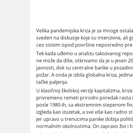
Velika pandemijska kriza je za mnoge ostala 
sveden na diskusije koje su intenzivne, ali 
ceo sistem ispod površine neposredno pre n
Tek kada uđemo u analizu takozvanog repo trž
ne može da diše, otkrivamo da je u jesen 201
javnosti, dok su centralne banke u pozadini 
požar. A onda je izbila globalna kriza, jedi
tačke paljenja.
U klasičnoj školskoj verziji kapitalizma, kri
privremeno remeti prirodni poredak rasta i
posle 1980-ih, sa ekstremnim stepenom finans
izgleda kao izuzetak, a sve više kao radno s
jer upravo u trenucima panike dobija političk
normalnim okolnostima. On zapravo živi i h