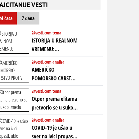
nebitni kao Zelenski
transkript)
AJCITANIJE VESTI
mogao da ugrabi
TREĆI MANDAT -
24 časa
7 dana
uprkos 22.
amandmanu
24vesti.com tema
ISTORIJA U REALNOM
VREMENU:
Predstojeći poraz
24vesti.com analiza
Amerike u Iranu
AMERIČKO
uvodi eru
POMORSKO CARSTVO
energetskog haosa,
PROTIV KINESKOG
24vesti.com tema
finansijskih
KOPNENOG SVETA:
Otpor prema elitama
previranja i kolapsa
Rat u Iranu je rat za
pretvorio se u sukob
starog poretka
globalne preferencije
između običnih ljudi:
24vesti.com analiza
ZAŠTO SE DEŠAVA
COVID-19 je ušao u
EKSTREMNA
svet na ivici propasti,