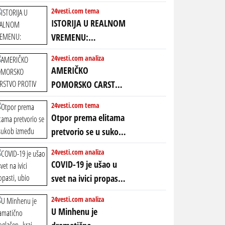
24vesti.com tema
ISTORIJA U REALNOM
VREMENU:
Predstojeći poraz
24vesti.com analiza
Amerike u Iranu
AMERIČKO
uvodi eru
POMORSKO CARSTVO
energetskog haosa,
PROTIV KINESKOG
24vesti.com tema
finansijskih
KOPNENOG SVETA:
Otpor prema elitama
previranja i kolapsa
Rat u Iranu je rat za
pretvorio se u sukob
starog poretka
globalne preferencije
između običnih ljudi:
24vesti.com analiza
ZAŠTO SE DEŠAVA
COVID-19 je ušao u
EKSTREMNA
svet na ivici propasti,
POLARIZACIJA?
ubio milione, ali je
24vesti.com analiza
spasao sistem
U Minhenu je