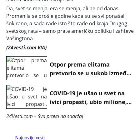
Da, svet se menja, era se menja, ali ne od danas.
Promenila se prošle godine kada su se svi ponašali
šokirano, a sada rade isto što rade od kraja Drugog
svetskog rata – samo prate američku politiku i zahteve
Vašingtona.
(24vesti.com
VIA)
Otpor prema elitama
pretvorio se u sukob između
običnih ljudi: ZAŠTO SE
DEŠAVA EKSTREMNA
COVID-19 je ušao u svet na
POLARIZACIJA?
ivici propasti, ubio milione,
ali je spasao sistem
24Vesti.com – Sva prava na sadržaj