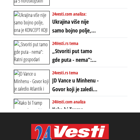
horoskopskih
neistinom: forma te
znakova: Stiže lavina
24vesti.com analiza:
ere završila se na
novca i bogatstva
Ukrajina više nije
istom mestu, ali
samo bojno polje,
prošle godine
ona je KONCEPT KOJI
24Vesti.rs tema
ĆE RASPASTI CEO
„Stvoriti put tamo
ZAPADNI SVET
gde puta - nema“:
Ratni gospodari
24vesti.rs tema
plaču za starim
JD Vance u Minhenu -
poretkom... Bez
Govor koji je zaledio
ikakve realpolitike u
Atlantik i duboko
24Vesti.com analiza
njima, oni su sada
šokirao Evropu (ceo
Kako bi Tramp
nebitni kao Zelenski
transkript)
mogao da ugrabi
TREĆI MANDAT -
uprkos 22.