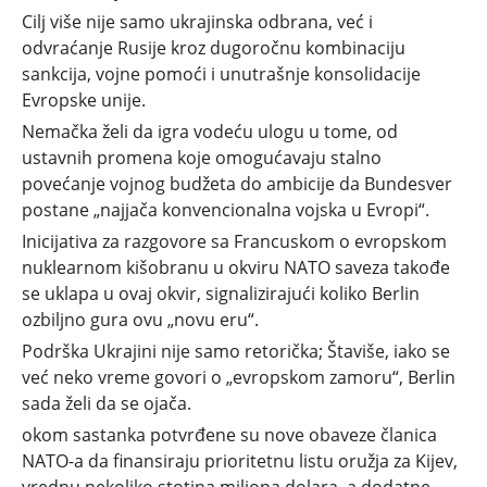
Cilj više nije samo ukrajinska odbrana, već i
odvraćanje Rusije kroz dugoročnu kombinaciju
sankcija, vojne pomoći i unutrašnje konsolidacije
Evropske unije.
Nemačka želi da igra vodeću ulogu u tome, od
ustavnih promena koje omogućavaju stalno
povećanje vojnog budžeta do ambicije da Bundesver
postane „najjača konvencionalna vojska u Evropi“.
Inicijativa za razgovore sa Francuskom o evropskom
nuklearnom kišobranu u okviru NATO saveza takođe
se uklapa u ovaj okvir, signalizirajući koliko Berlin
ozbiljno gura ovu „novu eru“.
Podrška Ukrajini nije samo retorička; Štaviše, iako se
već neko vreme govori o „evropskom zamoru“, Berlin
sada želi da se ojača.
okom sastanka potvrđene su nove obaveze članica
NATO-a da finansiraju prioritetnu listu oružja za Kijev,