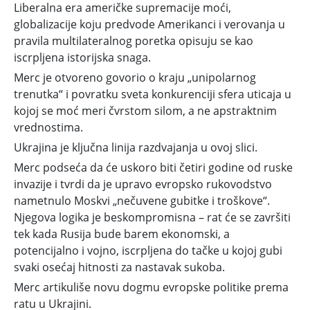
Liberalna era američke supremacije moći,
globalizacije koju predvode Amerikanci i verovanja u
pravila multilateralnog poretka opisuju se kao
iscrpljena istorijska snaga.
Merc je otvoreno govorio o kraju „unipolarnog
trenutka“ i povratku sveta konkurenciji sfera uticaja u
kojoj se moć meri čvrstom silom, a ne apstraktnim
vrednostima.
Ukrajina je ključna linija razdvajanja u ovoj slici.
Merc podseća da će uskoro biti četiri godine od ruske
invazije i tvrdi da je upravo evropsko rukovodstvo
nametnulo Moskvi „nečuvene gubitke i troškove“.
Njegova logika je beskompromisna – rat će se završiti
tek kada Rusija bude barem ekonomski, a
potencijalno i vojno, iscrpljena do tačke u kojoj gubi
svaki osećaj hitnosti za nastavak sukoba.
Merc artikuliše novu dogmu evropske politike prema
ratu u Ukrajini.