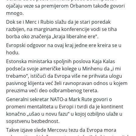
ojačaju veze sa premijerom Orbanom takođe govori
mnogo.
Dok se i Merc i Rubio slažu da je stari poredak
razbijen, na marginama konferencije vodi se tiha
borba oko značenja „kraja liberalne ere“.
Evropski odgovor na ovaj kraj jedne ere kreira se u
hodu.
Estonska ministarka spoljnih poslova Kaja Kalas
podseća svoje američke kolege u Minhenu da „i mi
trebamo“, ističući da Evropa više ne prihvata ulogu
pasivnog klijenta već želi ravnopravan odnos u kojem
preuzima veći deo odbrambenog tereta.
Generalni sekretar NATO-a Mark Rute govori o
promeni mentaliteta u Evropi i tvrdi da je kontinent
konačno „ušao u novu fazu“ u kojoj ozbiljno ulaže u
sopstvenu bezbednost.
Takve izjave slede Mercovu tezu da Evropa mora