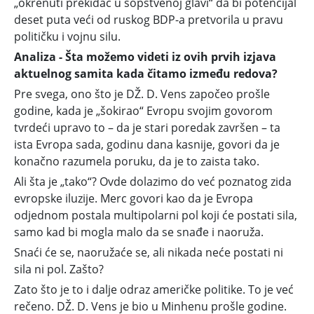
„okrenuti prekidač u sopstvenoj glavi“ da bi potencijal
deset puta veći od ruskog BDP-a pretvorila u pravu
političku i vojnu silu.
Analiza - Šta možemo videti iz ovih prvih izjava
aktuelnog samita kada čitamo između redova?
Pre svega, ono što je DŽ. D. Vens započeo prošle
godine, kada je „šokirao“ Evropu svojim govorom
tvrdeći upravo to – da je stari poredak završen – ta
ista Evropa sada, godinu dana kasnije, govori da je
konačno razumela poruku, da je to zaista tako.
Ali šta je „tako“? Ovde dolazimo do već poznatog zida
evropske iluzije. Merc govori kao da je Evropa
odjednom postala multipolarni pol koji će postati sila,
samo kad bi mogla malo da se snađe i naoruža.
Snaći će se, naoružaće se, ali nikada neće postati ni
sila ni pol. Zašto?
Zato što je to i dalje odraz američke politike. To je već
rečeno. DŽ. D. Vens je bio u Minhenu prošle godine.