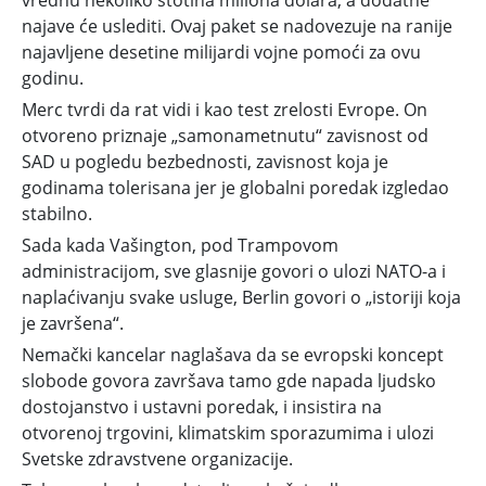
vrednu nekoliko stotina miliona dolara, a dodatne
najave će uslediti. Ovaj paket se nadovezuje na ranije
najavljene desetine milijardi vojne pomoći za ovu
godinu.
Merc tvrdi da rat vidi i kao test zrelosti Evrope. On
otvoreno priznaje „samonametnutu“ zavisnost od
SAD u pogledu bezbednosti, zavisnost koja je
godinama tolerisana jer je globalni poredak izgledao
stabilno.
Sada kada Vašington, pod Trampovom
administracijom, sve glasnije govori o ulozi NATO-a i
naplaćivanju svake usluge, Berlin govori o „istoriji koja
je završena“.
Nemački kancelar naglašava da se evropski koncept
slobode govora završava tamo gde napada ljudsko
dostojanstvo i ustavni poredak, i insistira na
otvorenoj trgovini, klimatskim sporazumima i ulozi
Svetske zdravstvene organizacije.