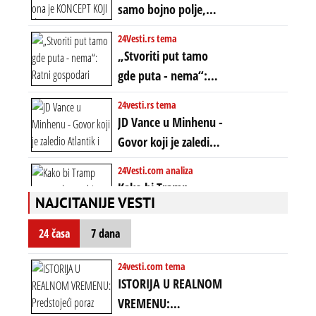
samo bojno polje,
prošle godine
ona je KONCEPT KOJI
24Vesti.rs tema
ĆE RASPASTI CEO
„Stvoriti put tamo
ZAPADNI SVET
gde puta - nema“:
Ratni gospodari
24vesti.rs tema
plaču za starim
JD Vance u Minhenu -
poretkom... Bez
Govor koji je zaledio
ikakve realpolitike u
Atlantik i duboko
24Vesti.com analiza
njima, oni su sada
šokirao Evropu (ceo
Kako bi Tramp
nebitni kao Zelenski
transkript)
NAJCITANIJE VESTI
mogao da ugrabi
TREĆI MANDAT -
24 časa
7 dana
uprkos 22.
amandmanu
24vesti.com tema
ISTORIJA U REALNOM
VREMENU: