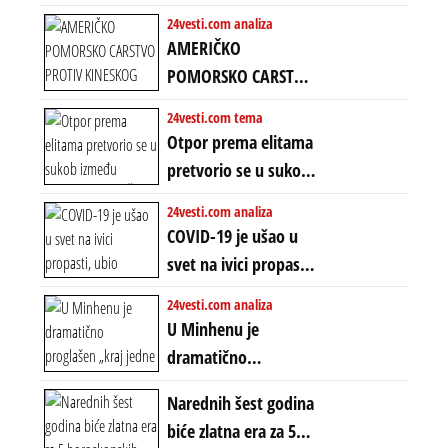
Predstojeći poraz
24vesti.com analiza
Amerike u Iranu
AMERIČKO
uvodi eru
POMORSKO CARSTVO
energetskog haosa,
PROTIV KINESKOG
24vesti.com tema
finansijskih
KOPNENOG SVETA:
Otpor prema elitama
previranja i kolapsa
Rat u Iranu je rat za
pretvorio se u sukob
starog poretka
globalne preferencije
između običnih ljudi:
24vesti.com analiza
ZAŠTO SE DEŠAVA
COVID-19 je ušao u
EKSTREMNA
svet na ivici propasti,
POLARIZACIJA?
ubio milione, ali je
24vesti.com analiza
spasao sistem
U Minhenu je
dramatično
proglašen „kraj jedne
Narednih šest godina
ere“, ali sa
biće zlatna era za 5
dvostrukom