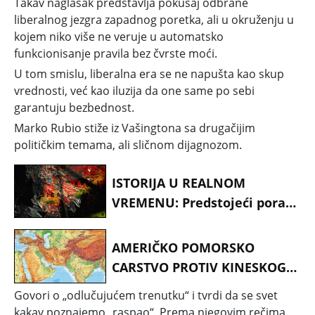
Takav naglasak predstavlja pokušaj odbrane
liberalnog jezgra zapadnog poretka, ali u okruženju u
kojem niko više ne veruje u automatsko
funkcionisanje pravila bez čvrste moći.
U tom smislu, liberalna era se ne napušta kao skup
vrednosti, već kao iluzija da one same po sebi
garantuju bezbednost.
Marko Rubio stiže iz Vašingtona sa drugačijim
političkim temama, ali sličnom dijagnozom.
ISTORIJA U REALNOM
VREMENU: Predstojeći poraz
Amerike u Iranu uvodi eru
energetskog haosa,
AMERIČKO POMORSKO
finansijskih previranja i
CARSTVO PROTIV KINESKOG
kolapsa starog poretka
KOPNENOG SVETA: Rat u
Govori o „odlučujućem trenutku“ i tvrdi da se svet
Iranu je rat za globalne
kakav poznajemo „raspao“. Prema njegovim rečima,