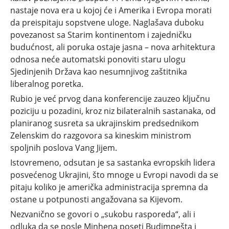
preferencije
nastaje nova era u kojoj će i Amerika i Evropa morati
da preispitaju sopstvene uloge. Naglašava duboku
povezanost sa Starim kontinentom i zajedničku
budućnost, ali poruka ostaje jasna – nova arhitektura
odnosa neće automatski ponoviti staru ulogu
Sjedinjenih Država kao nesumnjivog zaštitnika
liberalnog poretka.
Rubio je već prvog dana konferencije zauzeo ključnu
poziciju u pozadini, kroz niz bilateralnih sastanaka, od
planiranog susreta sa ukrajinskim predsednikom
Zelenskim do razgovora sa kineskim ministrom
spoljnih poslova Vang Jijem.
Istovremeno, odsutan je sa sastanka evropskih lidera
posvećenog Ukrajini, što mnoge u Evropi navodi da se
pitaju koliko je američka administracija spremna da
ostane u potpunosti angažovana sa Kijevom.
Nezvanično se govori o „sukobu rasporeda“, ali i
odluka da se posle Minhena poseti Budimpešta i