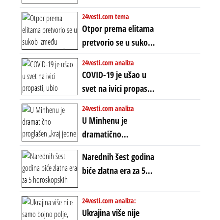
energetskog haosa,
PROTIV KINESKOG
24vesti.com tema
finansijskih
KOPNENOG SVETA:
Otpor prema elitama
previranja i kolapsa
Rat u Iranu je rat za
pretvorio se u sukob
starog poretka
globalne preferencije
između običnih ljudi:
24vesti.com analiza
ZAŠTO SE DEŠAVA
COVID-19 je ušao u
EKSTREMNA
svet na ivici propasti,
POLARIZACIJA?
ubio milione, ali je
24vesti.com analiza
spasao sistem
U Minhenu je
dramatično
proglašen „kraj jedne
Narednih šest godina
ere“, ali sa
biće zlatna era za 5
dvostrukom
horoskopskih
neistinom: forma te
znakova: Stiže lavina
24vesti.com analiza:
ere završila se na
novca i bogatstva
Ukrajina više nije
istom mestu, ali