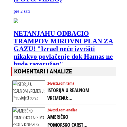
KOMENTARI I ANALIZE
24vesti.com tema
ISTORIJA U REALNOM
VREMENU:
Predstojeći poraz
24vesti.com analiza
Amerike u Iranu
AMERIČKO
uvodi eru
POMORSKO CARSTVO