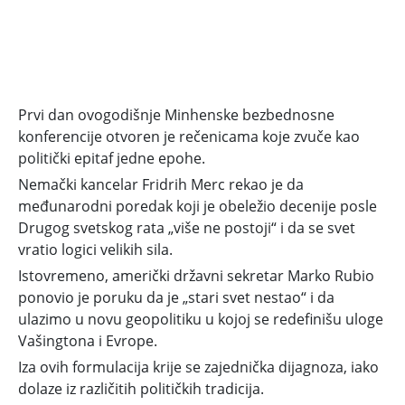
Prvi dan ovogodišnje Minhenske bezbednosne
konferencije otvoren je rečenicama koje zvuče kao
politički epitaf jedne epohe.
Nemački kancelar Fridrih Merc rekao je da
međunarodni poredak koji je obeležio decenije posle
Drugog svetskog rata „više ne postoji“ i da se svet
vratio logici velikih sila.
Istovremeno, američki državni sekretar Marko Rubio
ponovio je poruku da je „stari svet nestao“ i da
ulazimo u novu geopolitiku u kojoj se redefinišu uloge
Vašingtona i Evrope.
Iza ovih formulacija krije se zajednička dijagnoza, iako
dolaze iz različitih političkih tradicija.