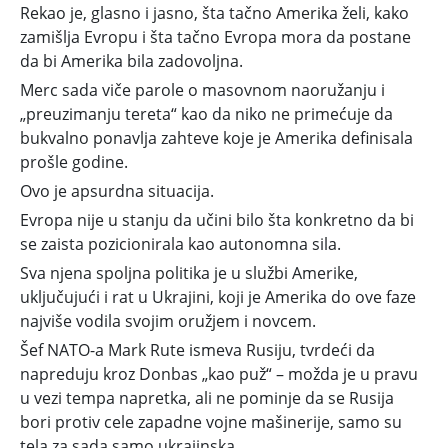
Rekao je, glasno i jasno, šta tačno Amerika želi, kako
zamišlja Evropu i šta tačno Evropa mora da postane
da bi Amerika bila zadovoljna.
Merc sada viče parole o masovnom naoružanju i
„preuzimanju tereta“ kao da niko ne primećuje da
bukvalno ponavlja zahteve koje je Amerika definisala
prošle godine.
Ovo je apsurdna situacija.
Evropa nije u stanju da učini bilo šta konkretno da bi
se zaista pozicionirala kao autonomna sila.
Sva njena spoljna politika je u službi Amerike,
uključujući i rat u Ukrajini, koji je Amerika do ove faze
najviše vodila svojim oružjem i novcem.
Šef NATO-a Mark Rute ismeva Rusiju, tvrdeći da
napreduju kroz Donbas „kao puž“ – možda je u pravu
u vezi tempa napretka, ali ne pominje da se Rusija
bori protiv cele zapadne vojne mašinerije, samo su
tela za sada samo ukrajinska.