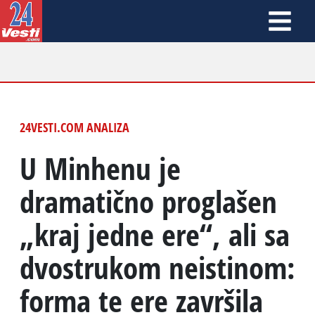
24VESTI.COM ANALIZA
U Minhenu je
dramatično proglašen
„kraj jedne ere“, ali sa
dvostrukom neistinom:
forma te ere završila