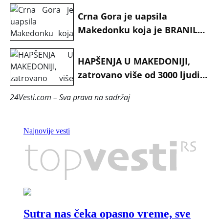
Crna Gora je uapsila
Makedonku koja je BRANILA
DECE I SVOJE KUČE
RASPARČENO OD
HAPŠENJA U MAKEDONIJI,
ŠARPLANCA?!
zatrovano više od 3000 ljudi,
FEKALNE BAKTERIJE
24Vesti.com – Sva prava na sadržaj
PRONAĐENE U DVA UZORKA
VODE U GOSTIVARU