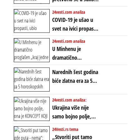
starog poretka
globalne preferencije
između običnih ljudi:
24vesti.com analiza
ZAŠTO SE DEŠAVA
COVID-19 je ušao u
EKSTREMNA
svet na ivici propasti,
POLARIZACIJA?
ubio milione, ali je
24vesti.com analiza
spasao sistem
U Minhenu je
dramatično
proglašen „kraj jedne
Narednih šest godina
ere“, ali sa
biće zlatna era za 5
dvostrukom
horoskopskih
neistinom: forma te
znakova: Stiže lavina
24vesti.com analiza:
ere završila se na
novca i bogatstva
Ukrajina više nije
istom mestu, ali
samo bojno polje,
prošle godine
ona je KONCEPT KOJI
24Vesti.rs tema
ĆE RASPASTI CEO
„Stvoriti put tamo