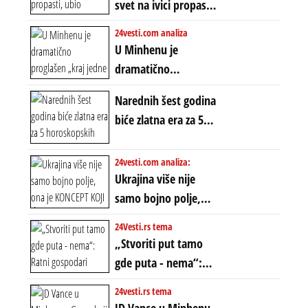
svet na ivici propasti,
POLARIZACIJA?
ubio milione, ali je
24vesti.com analiza
spasao sistem
U Minhenu je
dramatično
proglašen „kraj jedne
Narednih šest godina
ere“, ali sa
biće zlatna era za 5
dvostrukom
horoskopskih
neistinom: forma te
znakova: Stiže lavina
24vesti.com analiza:
ere završila se na
novca i bogatstva
Ukrajina više nije
istom mestu, ali
samo bojno polje,
prošle godine
ona je KONCEPT KOJI
24Vesti.rs tema
ĆE RASPASTI CEO
„Stvoriti put tamo
ZAPADNI SVET
gde puta - nema“:
Ratni gospodari
24vesti.rs tema
plaču za starim
JD Vance u Minhenu -