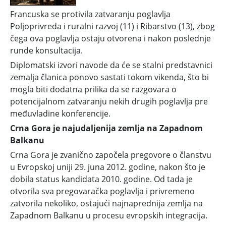
ratni užas: Posledice će biti
Francuska se protivila zatvaranju poglavlja
katastrofalne
Poljoprivreda i ruralni razvoj (11) i Ribarstvo (13), zbog
čega ova poglavlja ostaju otvorena i nakon poslednje
runde konsultacija.
Diplomatski izvori navode da će se stalni predstavnici
zemalja članica ponovo sastati tokom vikenda, što bi
mogla biti dodatna prilika da se razgovara o
potencijalnom zatvaranju nekih drugih poglavlja pre
međuvladine konferencije.
Crna Gora je najudaljenija zemlja na Zapadnom
Balkanu
Crna Gora je zvanično započela pregovore o članstvu
u Evropskoj uniji 29. juna 2012. godine, nakon što je
dobila status kandidata 2010. godine. Od tada je
otvorila sva pregovaračka poglavlja i privremeno
zatvorila nekoliko, ostajući najnaprednija zemlja na
Zapadnom Balkanu u procesu evropskih integracija.