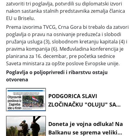
zatvoriti tri poglavlja, potvrdili su diplomatski izvori
nakon sastanka stalnih predstavnika zemalja članica
EU u Briselu.
Prema izvorima TVCG, Crna Gora bi trebalo da zatvori
poglavlja o pravu na osnivanje preduzeća i slobodi
pružanja usluga (3), slobodnom kretanju kapitala (4) i
pravima kompanija (6). Međuvladina konferencija je
planirana za 16. decembar, pre početka sednice
Saveta ministara za opšte poslove Evropske unije.
Poglavlja o poljoprivredi i ribarstvu ostaju
otvorena
PODGORICA SLAVI
ZLOČINAČKU "OLUJU" SA
SVOJOM BRAĆOM HRVATIMA!
Spajić i Mandić šalju
Doneta je vojna odluka! Na
delegaciju u Knin
Balkanu se sprema veliki