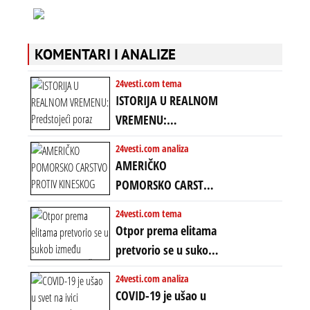
KOMENTARI I ANALIZE
24vesti.com tema
ISTORIJA U REALNOM
VREMENU:
Predstojeći poraz
24vesti.com analiza
Amerike u Iranu
AMERIČKO
uvodi eru
POMORSKO CARSTVO
energetskog haosa,
PROTIV KINESKOG
24vesti.com tema
finansijskih
KOPNENOG SVETA:
Otpor prema elitama
previranja i kolapsa
Rat u Iranu je rat za
pretvorio se u sukob
starog poretka
globalne preferencije
između običnih ljudi:
24vesti.com analiza
ZAŠTO SE DEŠAVA
COVID-19 je ušao u
EKSTREMNA