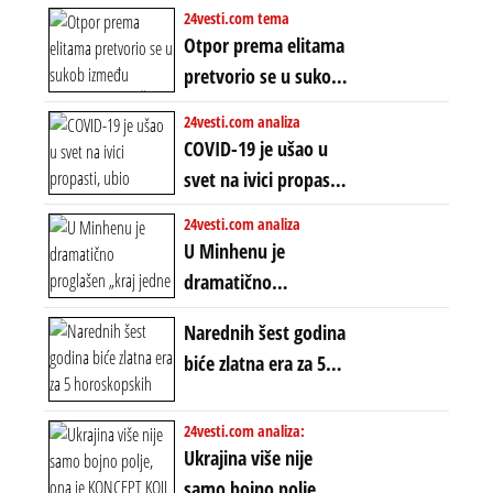
PROTIV KINESKOG
24vesti.com tema
finansijskih
KOPNENOG SVETA:
Otpor prema elitama
previranja i kolapsa
Rat u Iranu je rat za
pretvorio se u sukob
starog poretka
globalne preferencije
između običnih ljudi:
24vesti.com analiza
ZAŠTO SE DEŠAVA
COVID-19 je ušao u
EKSTREMNA
svet na ivici propasti,
POLARIZACIJA?
ubio milione, ali je
24vesti.com analiza
spasao sistem
U Minhenu je
dramatično
proglašen „kraj jedne
Narednih šest godina
ere“, ali sa
biće zlatna era za 5
dvostrukom
horoskopskih
neistinom: forma te
znakova: Stiže lavina
24vesti.com analiza:
ere završila se na
novca i bogatstva
Ukrajina više nije
istom mestu, ali
samo bojno polje,