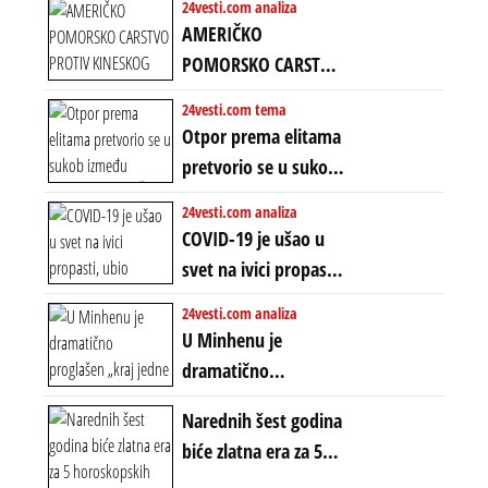
24vesti.com analiza
Amerike u Iranu
AMERIČKO
uvodi eru
POMORSKO CARSTVO
energetskog haosa,
PROTIV KINESKOG
24vesti.com tema
finansijskih
KOPNENOG SVETA:
Otpor prema elitama
previranja i kolapsa
Rat u Iranu je rat za
pretvorio se u sukob
starog poretka
globalne preferencije
između običnih ljudi:
24vesti.com analiza
ZAŠTO SE DEŠAVA
COVID-19 je ušao u
EKSTREMNA
svet na ivici propasti,
POLARIZACIJA?
ubio milione, ali je
24vesti.com analiza
spasao sistem
U Minhenu je
dramatično
proglašen „kraj jedne
Narednih šest godina
ere“, ali sa
biće zlatna era za 5
dvostrukom
horoskopskih