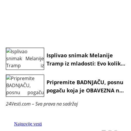
Isplivao snimak Melanije
Tramp iz mladosti: Evo koliko
se prva dama SAD promenila
od 1970. do danas, ovo su
Pripremite BADNJAČU, posnu
njene trasformacije
pogaču koja je OBAVEZNA na
stolu za Badnje veče - Veruje
24Vesti.com – Sva prava na sadržaj
se da simbolizuje ISUSA
HRISTA koji ČUVA DOM od
svega lošeg