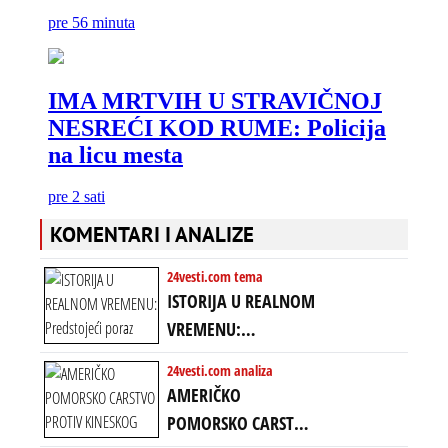
KOMENTARI I ANALIZE
24vesti.com tema
ISTORIJA U REALNOM
VREMENU:
Predstojeći poraz
24vesti.com analiza
Amerike u Iranu
AMERIČKO
uvodi eru
POMORSKO CARSTVO
energetskog haosa,