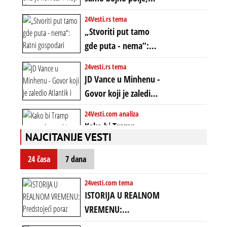
prošle godine
ona je KONCEPT KOJI
24Vesti.rs tema
ĆE RASPASTI CEO
„Stvoriti put tamo
ZAPADNI SVET
gde puta - nema“:
Ratni gospodari
24vesti.rs tema
plaču za starim
JD Vance u Minhenu -
poretkom... Bez
Govor koji je zaledio
ikakve realpolitike u
Atlantik i duboko
24Vesti.com analiza
njima, oni su sada
šokirao Evropu (ceo
Kako bi Tramp
nebitni kao Zelenski
transkript)
NAJCITANIJE VESTI
mogao da ugrabi
TREĆI MANDAT -
24 časa
7 dana
uprkos 22.
amandmanu
24vesti.com tema
ISTORIJA U REALNOM
VREMENU:
Predstojeći poraz