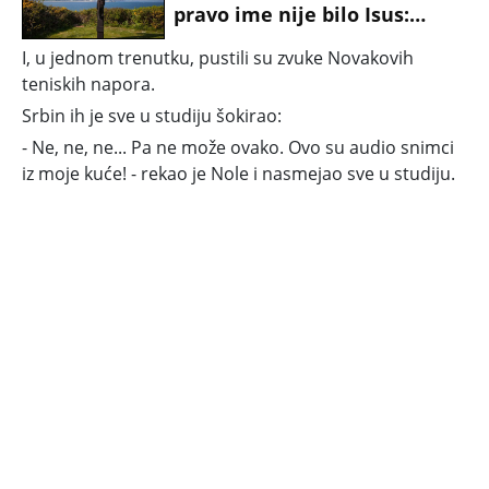
kolena kad su videli šta je
pravo ime nije bilo Isus:
tamo (VIDEO)
Naučnici otkrili kako se
I, u jednom trenutku, pustili su zvuke Novakovih
zapravo zvao Božiji sin
teniskih napora.
Srbin ih je sve u studiju šokirao:
- Ne, ne, ne... Pa ne može ovako. Ovo su audio snimci
iz moje kuće! - rekao je Nole i nasmejao sve u studiju.