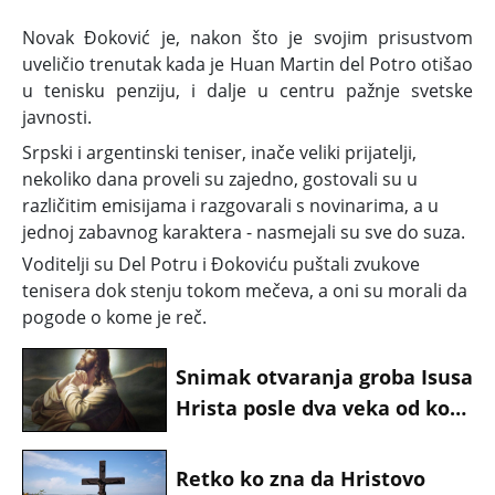
Novak Đoković je, nakon što je svojim prisustvom
uveličio trenutak kada je Huan Martin del Potro otišao
u tenisku penziju, i dalje u centru pažnje svetske
javnosti.
Srpski i argentinski teniser, inače veliki prijatelji,
nekoliko dana proveli su zajedno, gostovali su u
različitim emisijama i razgovarali s novinarima, a u
jednoj zabavnog karaktera - nasmejali su sve do suza.
Voditelji su Del Potru i Đokoviću puštali zvukove
tenisera dok stenju tokom mečeva, a oni su morali da
pogode o kome je reč.
Snimak otvaranja groba Isusa
Hrista posle dva veka od kog
se svakog vernika podilazi
jeza: Arheolozima klecnula
Retko ko zna da Hristovo