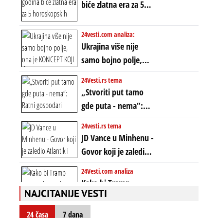
biće zlatna era za 5
dvostrukom
horoskopskih
neistinom: forma te
znakova: Stiže lavina
24vesti.com analiza:
ere završila se na
novca i bogatstva
Ukrajina više nije
istom mestu, ali
samo bojno polje,
prošle godine
ona je KONCEPT KOJI
24Vesti.rs tema
ĆE RASPASTI CEO
„Stvoriti put tamo
ZAPADNI SVET
gde puta - nema“:
Ratni gospodari
24vesti.rs tema
plaču za starim
JD Vance u Minhenu -
poretkom... Bez
Govor koji je zaledio
ikakve realpolitike u
Atlantik i duboko
24Vesti.com analiza
njima, oni su sada
šokirao Evropu (ceo
Kako bi Tramp
nebitni kao Zelenski
transkript)
NAJCITANIJE VESTI
mogao da ugrabi
TREĆI MANDAT -
24 časa
7 dana