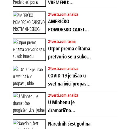
VREMENU:
Predstojeći poraz
24vesti.com analiza
Amerike u Iranu
AMERIČKO
uvodi eru
POMORSKO CARSTVO
energetskog haosa,
PROTIV KINESKOG
24vesti.com tema
finansijskih
KOPNENOG SVETA:
Otpor prema elitama
previranja i kolapsa
Rat u Iranu je rat za
pretvorio se u sukob
starog poretka
globalne preferencije
između običnih ljudi:
24vesti.com analiza
ZAŠTO SE DEŠAVA
COVID-19 je ušao u
EKSTREMNA
svet na ivici propasti,
POLARIZACIJA?
ubio milione, ali je
24vesti.com analiza
spasao sistem
U Minhenu je
dramatično
proglašen „kraj jedne
Narednih šest godina
ere“, ali sa