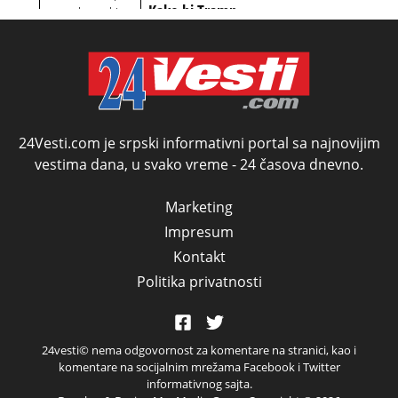
šokirao Evropu (ceo
Kako bi Tramp
nebitni kao Zelenski
transkript)
mogao da ugrabi
TREĆI MANDAT -
uprkos 22.
amandmanu
24Vesti.com je srpski informativni portal sa najnovijim
vestima dana, u svako vreme - 24 časova dnevno.
Marketing
Impresum
Kontakt
Politika privatnosti
24vesti© nema odgovornost za komentare na stranici, kao i
komentare na socijalnim mrežama Facebook i Twitter
informativnog sajta.