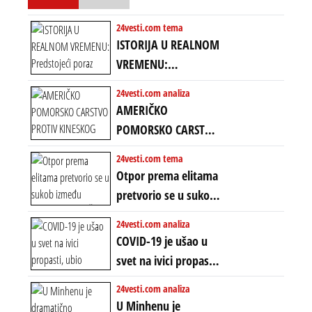
uprkos 22.
amandmanu
24vesti.com tema
ISTORIJA U REALNOM
VREMENU:
Predstojeći poraz
24vesti.com analiza
Amerike u Iranu
AMERIČKO
uvodi eru
POMORSKO CARSTVO
energetskog haosa,
PROTIV KINESKOG
24vesti.com tema
finansijskih
KOPNENOG SVETA:
Otpor prema elitama
previranja i kolapsa
Rat u Iranu je rat za
pretvorio se u sukob
starog poretka
globalne preferencije
između običnih ljudi:
24vesti.com analiza
ZAŠTO SE DEŠAVA
COVID-19 je ušao u
EKSTREMNA
svet na ivici propasti,
POLARIZACIJA?
ubio milione, ali je
24vesti.com analiza
spasao sistem
U Minhenu je