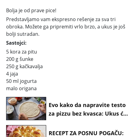
Bolja je od prave pice!
Predstavljamo vam ekspresno rešenje za sva tri
obroka. Možete ga pripremiti vrlo brzo, a ukus je još
bolji sutradan.
Sastojci:
5 kora za pitu
200 g šunke
250 g kačkavalja
4 jaja
50 ml jogurta
malo origana
Evo kako da napravite testo
za pizzu bez kvasca: Ukus će
biti još bolji
RECEPT ZA POSNU POGAČU: