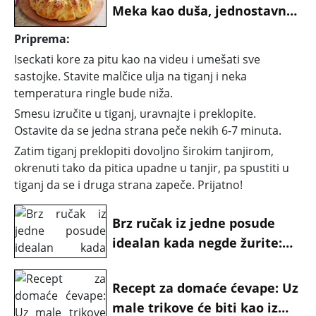
Meka kao duša, jednostavna
za pripremu, a ukus će vas
Priprema:
oduševiti
Iseckati kore za pitu kao na videu i umešati sve
sastojke. Stavite malčice ulja na tiganj i neka
temperatura ringle bude niža.
Smesu izručite u tiganj, uravnajte i preklopite.
Ostavite da se jedna strana peče nekih 6-7 minuta.
Zatim tiganj preklopiti dovoljno širokim tanjirom,
okrenuti tako da pitica upadne u tanjir, pa spustiti u
tiganj da se i druga strana zapeče. Prijatno!
Brz ručak iz jedne posude
idealan kada negde žurite:
Sočna pasta sa piletinom
prema receptu Džejmija
Recept za domaće ćevape: Uz
Olivera
male trikove će biti kao iz