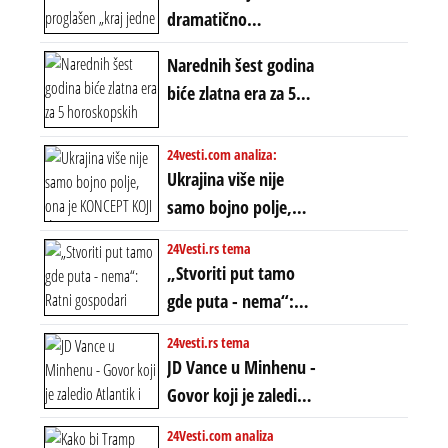
dramatično
proglašen „kraj jedne
Narednih šest godina
ere“, ali sa
biće zlatna era za 5
dvostrukom
horoskopskih
neistinom: forma te
znakova: Stiže lavina
24vesti.com analiza:
ere završila se na
novca i bogatstva
Ukrajina više nije
istom mestu, ali
samo bojno polje,
prošle godine
ona je KONCEPT KOJI
24Vesti.rs tema
ĆE RASPASTI CEO
„Stvoriti put tamo
ZAPADNI SVET
gde puta - nema“:
Ratni gospodari
24vesti.rs tema
plaču za starim
JD Vance u Minhenu -
poretkom... Bez
Govor koji je zaledio
ikakve realpolitike u
Atlantik i duboko
24Vesti.com analiza
njima, oni su sada