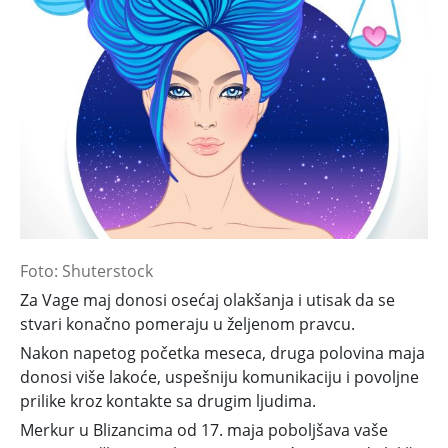
Foto: Shuterstock
Za Vage maj donosi osećaj olakšanja i utisak da se
stvari konačno pomeraju u željenom pravcu.
Nakon napetog početka meseca, druga polovina maja
donosi više lakoće, uspešniju komunikaciju i povoljne
prilike kroz kontakte sa drugim ljudima.
Merkur u Blizancima od 17. maja poboljšava vaše