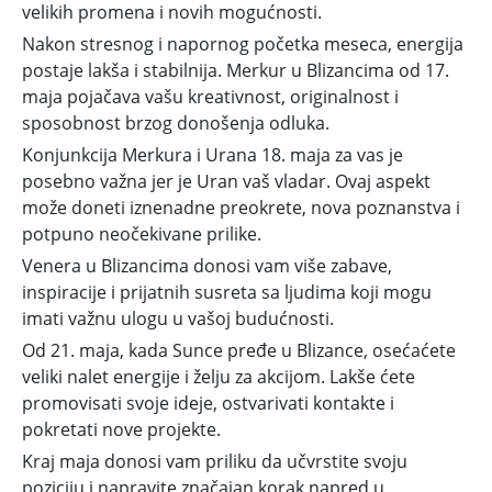
velikih promena i novih mogućnosti.
Nakon stresnog i napornog početka meseca, energija
postaje lakša i stabilnija. Merkur u Blizancima od 17.
maja pojačava vašu kreativnost, originalnost i
sposobnost brzog donošenja odluka.
Konjunkcija Merkura i Urana 18. maja za vas je
posebno važna jer je Uran vaš vladar. Ovaj aspekt
može doneti iznenadne preokrete, nova poznanstva i
potpuno neočekivane prilike.
Venera u Blizancima donosi vam više zabave,
inspiracije i prijatnih susreta sa ljudima koji mogu
imati važnu ulogu u vašoj budućnosti.
Od 21. maja, kada Sunce pređe u Blizance, osećaćete
veliki nalet energije i želju za akcijom. Lakše ćete
promovisati svoje ideje, ostvarivati kontakte i
pokretati nove projekte.
Kraj maja donosi vam priliku da učvrstite svoju
poziciju i napravite značajan korak napred u