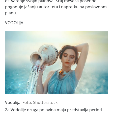
ostvarenje svojih planova. Kraj meseca posebno
pogoduje jačanju autoriteta i napretku na poslovnom
planu.
VODOLIJA
Vodolija
Foto: Shutterstock
Za Vodolije druga polovina maja predstavlja period