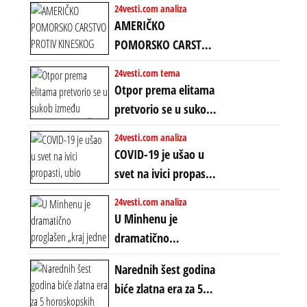
24vesti.com analiza
Amerike u Iranu
AMERIČKO
uvodi eru
POMORSKO CARSTVO
energetskog haosa,
PROTIV KINESKOG
24vesti.com tema
finansijskih
KOPNENOG SVETA:
Otpor prema elitama
previranja i kolapsa
Rat u Iranu je rat za
pretvorio se u sukob
starog poretka
globalne preferencije
između običnih ljudi:
24vesti.com analiza
ZAŠTO SE DEŠAVA
COVID-19 je ušao u
EKSTREMNA
svet na ivici propasti,
POLARIZACIJA?
ubio milione, ali je
24vesti.com analiza
spasao sistem
U Minhenu je
dramatično
proglašen „kraj jedne
Narednih šest godina
ere“, ali sa
biće zlatna era za 5
dvostrukom