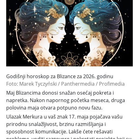
Godišnji horoskop za Blizance za 2026. godinu
Foto: Marek Tyczyński / Panthermedia / Profimedia
Maj Blizancima donosi snažan osećaj pokreta i
napretka. Nakon napornog početka meseca, druga
polovina maja otvara potpuno novu fazu.
Ulazak Merkura u vaš znak 17. maja pojačava vašu
prirodnu snalažljivost, brzinu razmišljanja i
sposobnost komunikacije. Lakše ćete rešavati