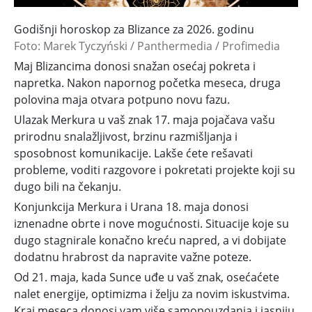
Godišnji horoskop za Blizance za 2026. godinu
Foto: Marek Tyczyński / Panthermedia / Profimedia
Maj Blizancima donosi snažan osećaj pokreta i
napretka. Nakon napornog početka meseca, druga
polovina maja otvara potpuno novu fazu.
Ulazak Merkura u vaš znak 17. maja pojačava vašu
prirodnu snalažljivost, brzinu razmišljanja i
sposobnost komunikacije. Lakše ćete rešavati
probleme, voditi razgovore i pokretati projekte koji su
dugo bili na čekanju.
Konjunkcija Merkura i Urana 18. maja donosi
iznenadne obrte i nove mogućnosti. Situacije koje su
dugo stagnirale konačno kreću napred, a vi dobijate
dodatnu hrabrost da napravite važne poteze.
Od 21. maja, kada Sunce uđe u vaš znak, osećaćete
nalet energije, optimizma i želju za novim iskustvima.
Kraj meseca donosi vam više samopouzdanja i jasniju