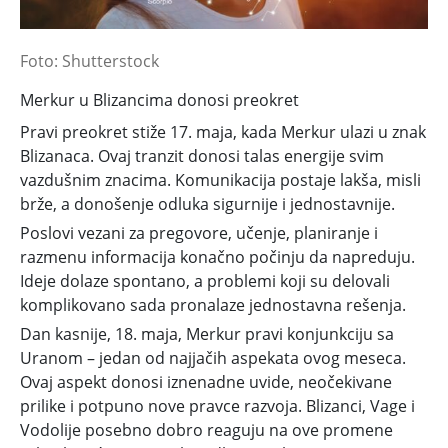
Foto: Shutterstock
Merkur u Blizancima donosi preokret
Pravi preokret stiže 17. maja, kada Merkur ulazi u znak
Blizanaca. Ovaj tranzit donosi talas energije svim
vazdušnim znacima. Komunikacija postaje lakša, misli
brže, a donošenje odluka sigurnije i jednostavnije.
Poslovi vezani za pregovore, učenje, planiranje i
razmenu informacija konačno počinju da napreduju.
Ideje dolaze spontano, a problemi koji su delovali
komplikovano sada pronalaze jednostavna rešenja.
Dan kasnije, 18. maja, Merkur pravi konjunkciju sa
Uranom – jedan od najjačih aspekata ovog meseca.
Ovaj aspekt donosi iznenadne uvide, neočekivane
prilike i potpuno nove pravce razvoja. Blizanci, Vage i
Vodolije posebno dobro reaguju na ove promene