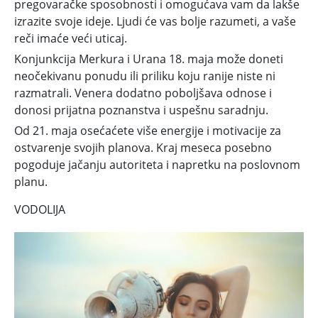
pregovaračke sposobnosti i omogućava vam da lakše
izrazite svoje ideje. Ljudi će vas bolje razumeti, a vaše
reči imaće veći uticaj.
Konjunkcija Merkura i Urana 18. maja može doneti
neočekivanu ponudu ili priliku koju ranije niste ni
razmatrali. Venera dodatno poboljšava odnose i
donosi prijatna poznanstva i uspešnu saradnju.
Od 21. maja osećaćete više energije i motivacije za
ostvarenje svojih planova. Kraj meseca posebno
pogoduje jačanju autoriteta i napretku na poslovnom
planu.
VODOLIJA