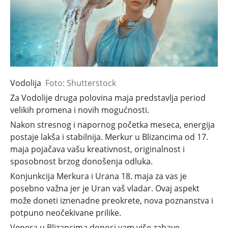
Vodolija
Foto: Shutterstock
Za Vodolije druga polovina maja predstavlja period
velikih promena i novih mogućnosti.
Nakon stresnog i napornog početka meseca, energija
postaje lakša i stabilnija. Merkur u Blizancima od 17.
maja pojačava vašu kreativnost, originalnost i
sposobnost brzog donošenja odluka.
Konjunkcija Merkura i Urana 18. maja za vas je
posebno važna jer je Uran vaš vladar. Ovaj aspekt
može doneti iznenadne preokrete, nova poznanstva i
potpuno neočekivane prilike.
Venera u Blizancima donosi vam više zabave,