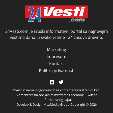
mogao da ugrabi
TREĆI MANDAT -
uprkos 22.
amandmanu
24Vesti.com je srpski informativni portal sa najnovijim
vestima dana, u svako vreme - 24 časova dnevno.
Marketing
Impresum
Kontakt
Politika privatnosti
24vesti© nema odgovornost za komentare na stranici, kao i
komentare na socijalnim mrežama Facebook i Twitter
informativnog sajta.
Develop & Design MaxMedia Group Copyright ©
2026