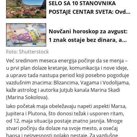
SELO SA 10 STANOVNIKA
POSTAJE CENTAR SVETA: Ovde
će se dogoditi nebeski
spektakl koji se čeka više od
Novčani horoskop za avgust:
100 godina
1 znak ostaje bez dinara, a
drugi pune džepove - Evo ko
Foto: Shutterstock
prolazi najgore
Već sredinom meseca energija počinje da se menja –
u prvi plan dolaze kretanje, komunikacija i nove ideje,
a upravo tada
nastupa period koji posebno pogoduje
vazdušnim znacima: Blizancima, Vagama i Vodolijama,
kaže astrolog i autorka Jutjub kanala Marina Skadi
(Marina Sokolova).
Iako
početak maja obeležavaju napeti aspekti Marsa,
Jupitera i Plutona
, što donosi težak i usporen ritam,
od 12. maja situacija postaje znatno jasnija. Mnoge
stvari počinju da dolaze na svoje mesto, a osećaj
haosa i neizvesnosti polako nestaje. Za vazdušne