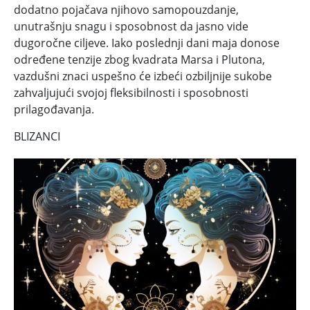
dodatno pojačava njihovo samopouzdanje,
unutrašnju snagu i sposobnost da jasno vide
dugoročne ciljeve. Iako poslednji dani maja donose
određene tenzije zbog kvadrata Marsa i Plutona,
vazdušni znaci uspešno će izbeći ozbiljnije sukobe
zahvaljujući svojoj fleksibilnosti i sposobnosti
prilagođavanja.
BLIZANCI