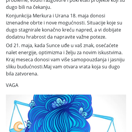
probleme, voditi razgovore i pokretati projekte koji su
dugo bili na čekanju.
Konjunkcija Merkura i Urana 18. maja donosi
iznenadne obrte i nove mogućnosti. Situacije koje su
dugo stagnirale konačno kreću napred, a vi dobijate
dodatnu hrabrost da napravite važne poteze.
Od 21. maja, kada Sunce uđe u vaš znak, osećaćete
nalet energije, optimizma i želju za novim iskustvima.
Kraj meseca donosi vam više samopouzdanja i jasniju
sliku budućnosti.Maj vam otvara vrata koja su dugo
bila zatvorena.
VAGA