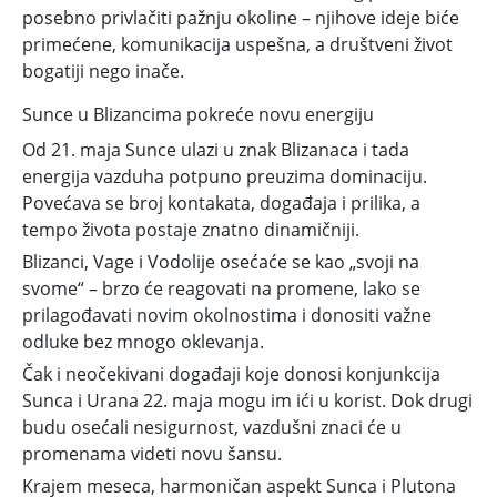
posebno privlačiti pažnju okoline – njihove ideje biće
primećene, komunikacija uspešna, a društveni život
bogatiji nego inače.
Sunce u Blizancima pokreće novu energiju
Od 21. maja Sunce ulazi u znak Blizanaca i tada
energija vazduha potpuno preuzima dominaciju.
Povećava se broj kontakata, događaja i prilika, a
tempo života postaje znatno dinamičniji.
Blizanci, Vage i Vodolije osećaće se kao „svoji na
svome“ – brzo će reagovati na promene, lako se
prilagođavati novim okolnostima i donositi važne
odluke bez mnogo oklevanja.
Čak i neočekivani događaji koje donosi konjunkcija
Sunca i Urana 22. maja mogu im ići u korist. Dok drugi
budu osećali nesigurnost, vazdušni znaci će u
promenama videti novu šansu.
Krajem meseca, harmoničan aspekt Sunca i Plutona