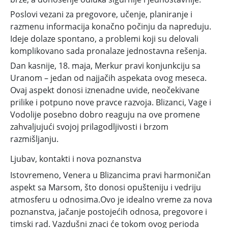
Poslovi vezani za pregovore, učenje, planiranje i
razmenu informacija konačno počinju da napreduju.
Ideje dolaze spontano, a problemi koji su delovali
komplikovano sada pronalaze jednostavna rešenja.
Dan kasnije, 18. maja, Merkur pravi konjunkciju sa
Uranom – jedan od najjačih aspekata ovog meseca.
Ovaj aspekt donosi iznenadne uvide, neočekivane
prilike i potpuno nove pravce razvoja. Blizanci, Vage i
Vodolije posebno dobro reaguju na ove promene
zahvaljujući svojoj prilagodljivosti i brzom
razmišljanju.
Ljubav, kontakti i nova poznanstva
Istovremeno, Venera u Blizancima pravi harmoničan
aspekt sa Marsom, što donosi opušteniju i vedriju
atmosferu u odnosima.Ovo je idealno vreme za nova
poznanstva, jačanje postojećih odnosa, pregovore i
timski rad. Vazdušni znaci će tokom ovog perioda