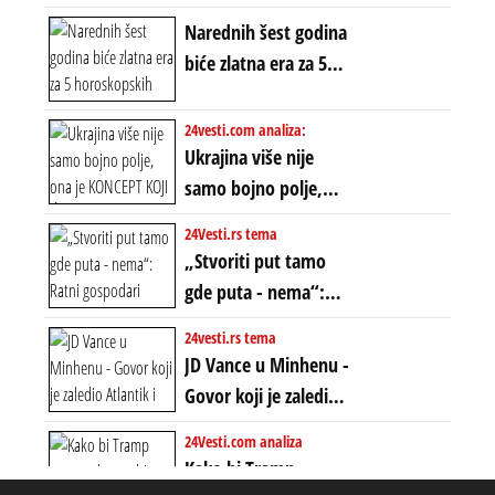
proglašen „kraj jedne
Narednih šest godina
ere“, ali sa
biće zlatna era za 5
dvostrukom
horoskopskih
neistinom: forma te
znakova: Stiže lavina
24vesti.com analiza:
ere završila se na
novca i bogatstva
Ukrajina više nije
istom mestu, ali
samo bojno polje,
prošle godine
ona je KONCEPT KOJI
24Vesti.rs tema
ĆE RASPASTI CEO
„Stvoriti put tamo
ZAPADNI SVET
gde puta - nema“:
Ratni gospodari
24vesti.rs tema
plaču za starim
JD Vance u Minhenu -
poretkom... Bez
Govor koji je zaledio
ikakve realpolitike u
Atlantik i duboko
24Vesti.com analiza
njima, oni su sada
šokirao Evropu (ceo
Kako bi Tramp
nebitni kao Zelenski
transkript)