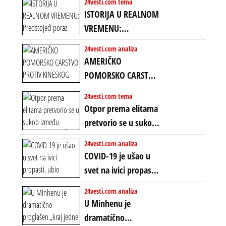
amandmanu
24vesti.com tema
ISTORIJA U REALNOM
VREMENU:
Predstojeći poraz
24vesti.com analiza
Amerike u Iranu
AMERIČKO
uvodi eru
POMORSKO CARSTVO
energetskog haosa,
PROTIV KINESKOG
24vesti.com tema
finansijskih
KOPNENOG SVETA:
Otpor prema elitama
previranja i kolapsa
Rat u Iranu je rat za
pretvorio se u sukob
starog poretka
globalne preferencije
između običnih ljudi:
24vesti.com analiza
ZAŠTO SE DEŠAVA
COVID-19 je ušao u
EKSTREMNA
svet na ivici propasti,
POLARIZACIJA?
ubio milione, ali je
24vesti.com analiza
spasao sistem
U Minhenu je
dramatično