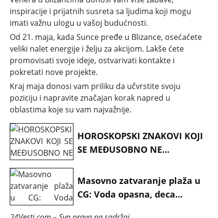
inspiracije i prijatnih susreta sa ljudima koji mogu
imati važnu ulogu u vašoj budućnosti.
Od 21. maja, kada Sunce pređe u Blizance, osećaćete
veliki nalet energije i želju za akcijom. Lakše ćete
promovisati svoje ideje, ostvarivati kontakte i
pokretati nove projekte.
Kraj maja donosi vam priliku da učvrstite svoju
poziciju i napravite značajan korak napred u
oblastima koje su vam najvažnije.
HOROSKOPSKI ZNAKOVI KOJI
SE MEĐUSOBNO NE
PODNOSE: Potpuno su
različiti
Masovno zatvaranje plaža u
CG: Voda opasna, deca
bolesna
24Vesti.com – Sva prava na sadržaj