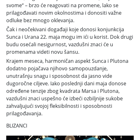
svome“ – brzo će reagovati na promene, lako se
prilagođavati novim okolnostima i donositi važne
odluke bez mnogo oklevanja.
Čak i neočekivani događaji koje donosi konjunkcija
Sunca i Urana 22. maja mogu im ići u korist. Dok drugi
budu osećali nesigurnost, vazdušni znaci će u
promenama videti novu šansu.
Krajem meseca, harmoničan aspekt Sunca i Plutona
dodatno pojačava njihovo samopouzdanje,
unutrašnju snagu i sposobnost da jasno vide
dugoročne ciljeve. Iako poslednji dani maja donose
određene tenzije zbog kvadrata Marsa i Plutona,
vazdušni znaci uspešno će izbeći ozbiljnije sukobe
zahvaljujući svojoj fleksibilnosti i sposobnosti
prilagođavanja.
BLIZANCI