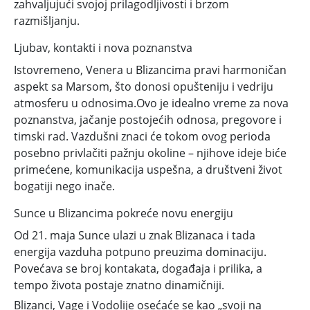
zahvaljujući svojoj prilagodljivosti i brzom
razmišljanju.
Ljubav, kontakti i nova poznanstva
Istovremeno, Venera u Blizancima pravi harmoničan
aspekt sa Marsom, što donosi opušteniju i vedriju
atmosferu u odnosima.Ovo je idealno vreme za nova
poznanstva, jačanje postojećih odnosa, pregovore i
timski rad. Vazdušni znaci će tokom ovog perioda
posebno privlačiti pažnju okoline – njihove ideje biće
primećene, komunikacija uspešna, a društveni život
bogatiji nego inače.
Sunce u Blizancima pokreće novu energiju
Od 21. maja Sunce ulazi u znak Blizanaca i tada
energija vazduha potpuno preuzima dominaciju.
Povećava se broj kontakata, događaja i prilika, a
tempo života postaje znatno dinamičniji.
Blizanci, Vage i Vodolije osećaće se kao „svoji na