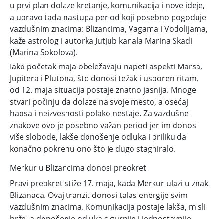
u prvi plan dolaze kretanje, komunikacija i nove ideje,
a upravo tada
nastupa period koji posebno pogoduje
vazdušnim znacima: Blizancima, Vagama i Vodolijama,
kaže astrolog i autorka Jutjub kanala Marina Skadi
(Marina Sokolova).
Iako
početak maja obeležavaju napeti aspekti Marsa,
Jupitera i Plutona, što donosi težak i usporen ritam,
od 12. maja situacija postaje znatno jasnija. Mnoge
stvari počinju da dolaze na svoje mesto, a osećaj
haosa i neizvesnosti polako nestaje. Za vazdušne
znakove ovo je posebno važan period jer im donosi
više slobode, lakše donošenje odluka i priliku da
konačno pokrenu ono što je dugo stagniralo.
Merkur u Blizancima donosi preokret
Pravi preokret stiže 17. maja, kada Merkur ulazi u znak
Blizanaca. Ovaj tranzit donosi talas energije svim
vazdušnim znacima. Komunikacija postaje lakša, misli
brže, a donošenje odluka sigurnije i jednostavnije.