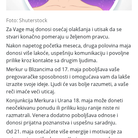
Foto: Shuterstock
Za Vage maj donosi osećaj olakšanja i utisak da se
stvari konačno pomeraju u željenom pravcu.
Nakon napetog početka meseca, druga polovina maja
donosi više lakoće, uspešniju komunikaciju i povoljne
prilike kroz kontakte sa drugim ljudima.
Merkur u Blizancima od 17. maja poboljšava vaše
pregovaračke sposobnosti i omogućava vam da lakše
izrazite svoje ideje. Ljudi će vas bolje razumeti, a vaše
reči imaće veći uticaj.
Konjunkcija Merkura i Urana 18. maja može doneti
neočekivanu ponudu ili priliku koju ranije niste ni
razmatrali. Venera dodatno poboljšava odnose i
donosi prijatna poznanstva i uspešnu saradnju.
Od 21. maja osećaćete više energije i motivacije za