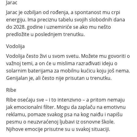
Jarac
Jarac je ozbiljan od rođenja, a spontanost mu crpi
energiju. Ima preciznu tabelu svojih slobodnih dana
do 2028. godine i uznemiriće se ako mu nešto
predložite u poslednjem trenutku.
Vodolija
Vodolija često živi u svom svetu. Možete mu govoriti o
važnoj temi, a on će u mislima razrađivati ideju o
solarnim baterijama za mobilnu kućicu koju još nema.
Genijalan je, ali često nije prisutan u trenutku.
Ribe
Ribe osećaju sve – i to intenzivno – a
pritom nemaju
jak emocionalni filter.
Mogu da zaplaču na emotivnu
reklamu, pomaze svakog psa na kog naiđu i napišu
pesmu o neuzvraćenoj ljubavi iz osnovne škole.
Njihove emocije prisutne su u svakoj situaciji.