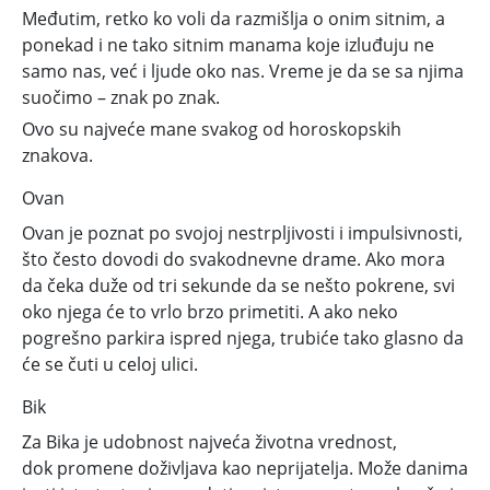
Međutim, retko ko voli da razmišlja o onim sitnim, a
ponekad i ne tako sitnim manama koje izluđuju ne
samo nas, već i ljude oko nas. Vreme je da se sa njima
suočimo – znak po znak.
Ovo su najveće mane svakog od horoskopskih
znakova.
Ovan
Ovan je poznat po svojoj nestrpljivosti i impulsivnosti,
što često dovodi do svakodnevne drame. Ako mora
da čeka duže od tri sekunde da se nešto pokrene, svi
oko njega će to vrlo brzo primetiti. A ako neko
pogrešno parkira ispred njega, trubiće tako glasno da
će se čuti u celoj ulici.
Bik
Za Bika je udobnost najveća životna vrednost,
dok promene doživljava kao neprijatelja. Može danima