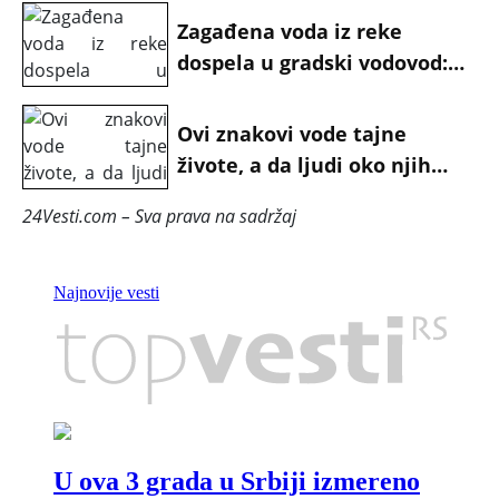
Zagađena voda iz reke
dospela u gradski vodovod:
Tri lica uhapšena zbog hiljada
slučajeva trovanja
Ovi znakovi vode tajne
živote, a da ljudi oko njih
toga nisu ni svesni
24Vesti.com – Sva prava na sadržaj