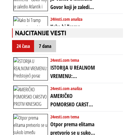
poretkom... Bez
Govor koji je zaledio
ikakve realpolitike u
Atlantik i duboko
24Vesti.com analiza
njima, oni su sada
šokirao Evropu (ceo
Kako bi Tramp
nebitni kao Zelenski
transkript)
NAJCITANIJE VESTI
mogao da ugrabi
TREĆI MANDAT -
24 časa
7 dana
uprkos 22.
amandmanu
24vesti.com tema
ISTORIJA U REALNOM
VREMENU:
Predstojeći poraz
24vesti.com analiza
Amerike u Iranu
AMERIČKO
uvodi eru
POMORSKO CARSTVO
energetskog haosa,
PROTIV KINESKOG
24vesti.com tema
finansijskih
KOPNENOG SVETA:
Otpor prema elitama
previranja i kolapsa
Rat u Iranu je rat za
pretvorio se u sukob