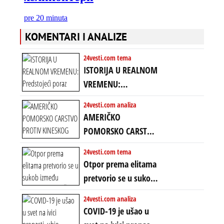
KOMENTARI I ANALIZE
24vesti.com tema
ISTORIJA U REALNOM
VREMENU:
Predstojeći poraz
24vesti.com analiza
Amerike u Iranu
AMERIČKO
uvodi eru
POMORSKO CARSTVO
energetskog haosa,
PROTIV KINESKOG
24vesti.com tema
finansijskih
KOPNENOG SVETA:
Otpor prema elitama
previranja i kolapsa
Rat u Iranu je rat za
pretvorio se u sukob
starog poretka
globalne preferencije
između običnih ljudi:
24vesti.com analiza
ZAŠTO SE DEŠAVA
COVID-19 je ušao u
EKSTREMNA