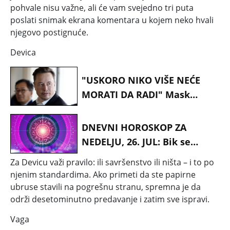
pohvale nisu važne, ali će vam svejedno tri puta
poslati snimak ekrana komentara u kojem neko hvali
njegovo postignuće.
Devica
"USKORO NIKO VIŠE NEĆE
MORATI DA RADI" Mask
šokirao prognozom...
DNEVNI HOROSKOP ZA
NEDELJU, 26. JUL: Bik se
suočava sa duhovima
Za Devicu važi pravilo: ili savršenstvo ili ništa – i to po
prošlosti, Devicu muče
njenim standardima. Ako primeti da ste papirne
problemi sa finansijama a
ubruse stavili na pogrešnu stranu, spremna je da
Jarca odnosi u porodici
održi desetominutno predavanje i zatim sve ispravi.
Vaga