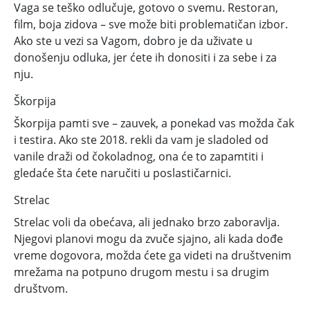
Vaga se teško odlučuje, gotovo o svemu. Restoran,
film, boja zidova – sve može biti problematičan izbor.
Ako ste u vezi sa Vagom, dobro je da uživate u
donošenju odluka, jer ćete ih donositi i za sebe i za
nju.
Škorpija
Škorpija pamti sve – zauvek, a ponekad vas možda čak
i testira. Ako ste 2018. rekli da vam je sladoled od
vanile draži od čokoladnog, ona će to zapamtiti i
gledaće šta ćete naručiti u poslastičarnici.
Strelac
Strelac voli da obećava, ali jednako brzo zaboravlja.
Njegovi planovi mogu da zvuče sjajno, ali kada dođe
vreme dogovora, možda ćete ga videti na društvenim
mrežama na potpuno drugom mestu i sa drugim
društvom.