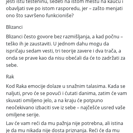
jesti istu testeninu, sedeti na istom mestu na kauču i
obavljati sve po istom rasporedu, jer – zašto menjati
ono što savršeno funkcioniše?
Blizanci
Blizanci često
govore bez razmišljanja, a kad počnu –
teško ih je zaustaviti. U jednom dahu mogu da
ispričaju sedam vesti, tri teorije zavere i dva trača, a
onda se prave kao da nisu obećali da će to zadržati za
sebe.
Rak
Kod Raka emocije dolaze u snažnim talasima. Kada se
naljuti, prvo će se povući i ćutati danima, zatim će vam
skuvati omiljeno jelo, a na kraju će potpuno
neočekivano izbaciti sve iz sebe – najčešće usred vaše
omiljene serije.
Lav će vam reći da mu pažnja nije potrebna, ali istina
je da mu nikada nije dosta priznanja. Reći će da mu