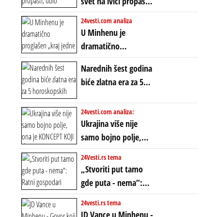
svet na ivici propasti,
POLARIZACIJA?
ubio milione, ali je
24vesti.com analiza
spasao sistem
U Minhenu je
dramatično
proglašen „kraj jedne
Narednih šest godina
ere“, ali sa
biće zlatna era za 5
dvostrukom
horoskopskih
neistinom: forma te
znakova: Stiže lavina
24vesti.com analiza:
ere završila se na
novca i bogatstva
Ukrajina više nije
istom mestu, ali
samo bojno polje,
prošle godine
ona je KONCEPT KOJI
24Vesti.rs tema
ĆE RASPASTI CEO
„Stvoriti put tamo
ZAPADNI SVET
gde puta - nema“:
Ratni gospodari
24vesti.rs tema
plaču za starim
JD Vance u Minhenu -