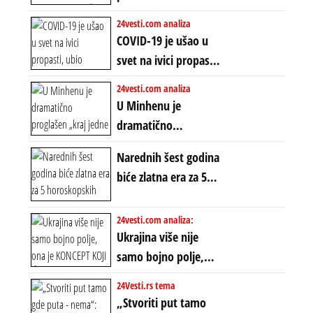
starog poretka
globalne preferencije
između običnih ljudi:
24vesti.com analiza
ZAŠTO SE DEŠAVA
COVID-19 je ušao u
EKSTREMNA
svet na ivici propasti,
POLARIZACIJA?
ubio milione, ali je
24vesti.com analiza
spasao sistem
U Minhenu je
dramatično
proglašen „kraj jedne
Narednih šest godina
ere“, ali sa
biće zlatna era za 5
dvostrukom
horoskopskih
neistinom: forma te
znakova: Stiže lavina
24vesti.com analiza:
ere završila se na
novca i bogatstva
Ukrajina više nije
istom mestu, ali
samo bojno polje,
prošle godine
ona je KONCEPT KOJI
24Vesti.rs tema
ĆE RASPASTI CEO
„Stvoriti put tamo