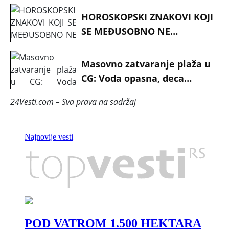
HOROSKOPSKI ZNAKOVI KOJI
SE MEĐUSOBNO NE
PODNOSE: Potpuno su
različiti
Masovno zatvaranje plaža u
CG: Voda opasna, deca
bolesna
24Vesti.com – Sva prava na sadržaj