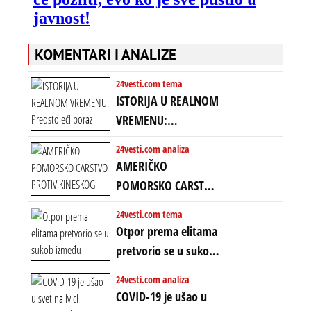
KOMENTARI I ANALIZE
24vesti.com tema
ISTORIJA U REALNOM
VREMENU:
Predstojeći poraz
24vesti.com analiza
Amerike u Iranu
AMERIČKO
uvodi eru
POMORSKO CARSTVO
energetskog haosa,
PROTIV KINESKOG
24vesti.com tema
finansijskih
KOPNENOG SVETA:
Otpor prema elitama
previranja i kolapsa
Rat u Iranu je rat za
pretvorio se u sukob
starog poretka
globalne preferencije
između običnih ljudi:
24vesti.com analiza
ZAŠTO SE DEŠAVA
COVID-19 je ušao u
EKSTREMNA