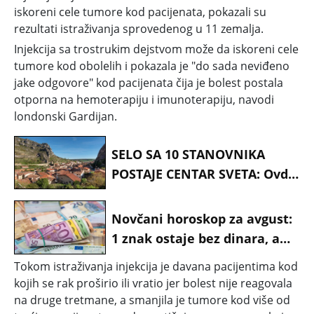
iskoreni cele tumore kod pacijenata, pokazali su
rezultati istraživanja sprovedenog u 11 zemalja.
Injekcija sa trostrukim dejstvom može da iskoreni cele
tumore kod obolelih i pokazala je
"do sada neviđeno
jake odgovore"
kod pacijenata čija je bolest postala
otporna na hemoterapiju i imunoterapiju, navodi
londonski Gardijan.
Play
Video
SELO SA 10 STANOVNIKA
POSTAJE CENTAR SVETA: Ovde
će se dogoditi nebeski
spektakl koji se čeka više od
Novčani horoskop za avgust:
100 godina
1 znak ostaje bez dinara, a
drugi pune džepove - Evo ko
Tokom istraživanja injekcija je davana pacijentima kod
prolazi najgore
kojih se rak proširio ili vratio jer bolest nije reagovala
na druge tretmane, a smanjila je tumore kod više od