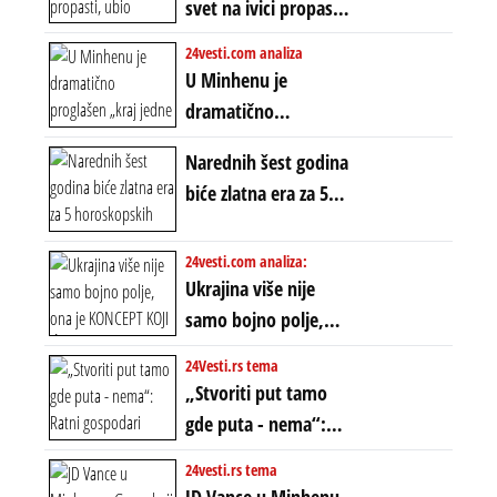
svet na ivici propasti,
POLARIZACIJA?
ubio milione, ali je
24vesti.com analiza
spasao sistem
U Minhenu je
dramatično
proglašen „kraj jedne
Narednih šest godina
ere“, ali sa
biće zlatna era za 5
dvostrukom
horoskopskih
neistinom: forma te
znakova: Stiže lavina
24vesti.com analiza:
ere završila se na
novca i bogatstva
Ukrajina više nije
istom mestu, ali
samo bojno polje,
prošle godine
ona je KONCEPT KOJI
24Vesti.rs tema
ĆE RASPASTI CEO
„Stvoriti put tamo
ZAPADNI SVET
gde puta - nema“:
Ratni gospodari
24vesti.rs tema
plaču za starim
JD Vance u Minhenu -