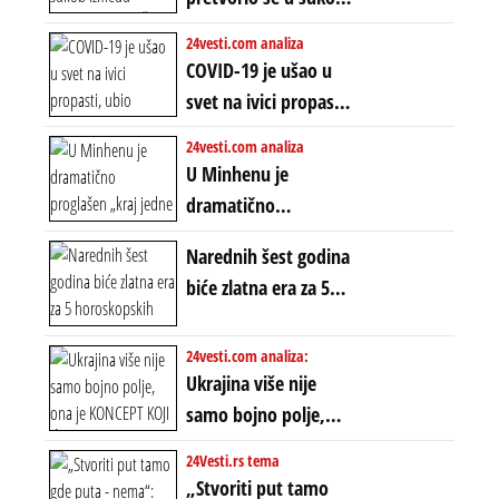
starog poretka
globalne preferencije
između običnih ljudi:
24vesti.com analiza
ZAŠTO SE DEŠAVA
COVID-19 je ušao u
EKSTREMNA
svet na ivici propasti,
POLARIZACIJA?
ubio milione, ali je
24vesti.com analiza
spasao sistem
U Minhenu je
dramatično
proglašen „kraj jedne
Narednih šest godina
ere“, ali sa
biće zlatna era za 5
dvostrukom
horoskopskih
neistinom: forma te
znakova: Stiže lavina
24vesti.com analiza:
ere završila se na
novca i bogatstva
Ukrajina više nije
istom mestu, ali
samo bojno polje,
prošle godine
ona je KONCEPT KOJI
24Vesti.rs tema
ĆE RASPASTI CEO
„Stvoriti put tamo