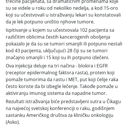
trećine pacijenata, sa dramatičnim promenama koje
su se videle u roku od nekoliko nedelja, a kod 15-oro
koji su učestvovali u istraživanju lekari su konstatovali
da je lek potpuno uništio njihove tumore.
Ispitivanje u kojem su učestvovala 102 pacijenta sa
različitim oblicima čestih kancerogenih oboljenja
pokazalo je da su se tumori smanjili ili potpuno nestali
kod 43 pacijenta, uključujući 28 čiji su se tumori
značajno smanjili i 15 koji su ih potpuno izlečeni.
Ova injekcija deluje na tri načina - blokira i EGFR
(receptor epidermalnog faktora rasta), protein koji
pomaže tumorima da rastu i MET, put koji ćelije raka
često koriste da bi izbegle lečenje. Takođe pomaže u
aktiviranju imunog sistema da napadne tumor.
Rezultati istraživanja biće predstavljeni sutra u Čikagu
na najvećoj svetskoj konferenciji o raku, godišnjem
sastanku Američkog društva za kliničku onkologiju
(Asko).