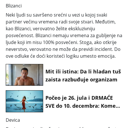
Blizanci
Neki ljudi su savršeno srećni u vezi u kojoj svaki
partner većinu vremena radi svoje stvari. Međutim,
kao Blizanci, verovatno želite ekskluzivniju
posvećenost. Blizanci nemaju vremena za gubljenje na
ljude koji im nisu 100% posvećeni. Stoga, ako otkrije
neverstvo, verovatno ne može da previdi incident. Do
ove odluke će doći koristeći logiku umesto emocija.
Mit ili istina: Da li hladan tuš
zaista razbuđuje organizam
Počeo je 26. jula i DRMAĆE
SVE do 10. decembra: Kome
retro Saturn vraća stare
Devica
probleme i mrsi konce?