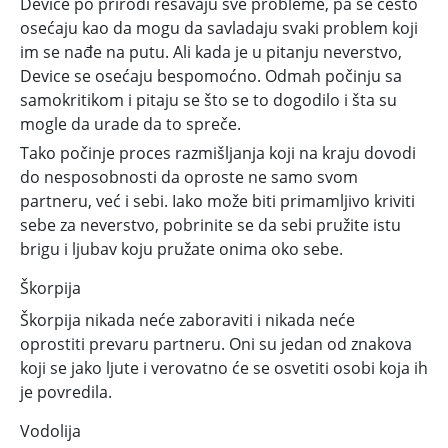
Device po prirodi rešavaju sve probleme, pa se često
osećaju kao da mogu da savladaju svaki problem koji
im se nađe na putu. Ali kada je u pitanju neverstvo,
Device se osećaju bespomoćno. Odmah počinju sa
samokritikom i pitaju se što se to dogodilo i šta su
mogle da urade da to spreče.
Tako počinje proces razmišljanja koji na kraju dovodi
do nesposobnosti da oproste ne samo svom
partneru, već i sebi. Iako može biti primamljivo kriviti
sebe za neverstvo, pobrinite se da sebi pružite istu
brigu i ljubav koju pružate onima oko sebe.
Škorpija
Škorpija nikada neće zaboraviti i nikada neće
oprostiti prevaru partneru. Oni su jedan od znakova
koji se jako ljute i verovatno će se osvetiti osobi koja ih
je povredila.
Vodolija