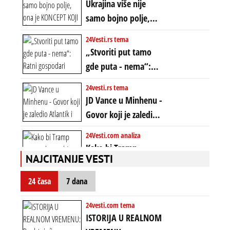
novca i bogatstva
Ukrajina više nije
istom mestu, ali
samo bojno polje,
prošle godine
ona je KONCEPT KOJI
24Vesti.rs tema
ĆE RASPASTI CEO
„Stvoriti put tamo
ZAPADNI SVET
gde puta - nema“:
Ratni gospodari
24vesti.rs tema
plaču za starim
JD Vance u Minhenu -
poretkom... Bez
Govor koji je zaledio
ikakve realpolitike u
Atlantik i duboko
24Vesti.com analiza
njima, oni su sada
šokirao Evropu (ceo
Kako bi Tramp
nebitni kao Zelenski
transkript)
NAJCITANIJE VESTI
mogao da ugrabi
TREĆI MANDAT -
24 časa
7 dana
uprkos 22.
amandmanu
24vesti.com tema
ISTORIJA U REALNOM