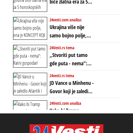
biće zlatna era za 5
dvostrukom
horoskopskih
neistinom: forma te
znakova: Stiže lavina
24vesti.com analiza:
ere završila se na
novca i bogatstva
Ukrajina više nije
istom mestu, ali
samo bojno polje,
prošle godine
ona je KONCEPT KOJI
24Vesti.rs tema
ĆE RASPASTI CEO
„Stvoriti put tamo
ZAPADNI SVET
gde puta - nema“:
Ratni gospodari
24vesti.rs tema
plaču za starim
JD Vance u Minhenu -
poretkom... Bez
Govor koji je zaledio
ikakve realpolitike u
Atlantik i duboko
24Vesti.com analiza
njima, oni su sada
šokirao Evropu (ceo
Kako bi Tramp
nebitni kao Zelenski
transkript)
mogao da ugrabi
TREĆI MANDAT -