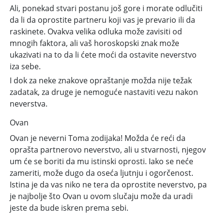
Ali, ponekad stvari postanu još gore i morate odlučiti
da li da oprostite partneru koji vas je prevario ili da
raskinete. Ovakva velika odluka može zavisiti od
mnogih faktora, ali vaš horoskopski znak može
ukazivati na to da li ćete moći da ostavite neverstvo
iza sebe.
I dok za neke znakove opraštanje možda nije težak
zadatak, za druge je nemoguće nastaviti vezu nakon
neverstva.
Ovan
Ovan je neverni Toma zodijaka! Možda će reći da
oprašta partnerovo neverstvo, ali u stvarnosti, njegov
um će se boriti da mu istinski oprosti. Iako se neće
zameriti, može dugo da oseća ljutnju i ogorčenost.
Istina je da vas niko ne tera da oprostite neverstvo, pa
je najbolje što Ovan u ovom slučaju može da uradi
jeste da bude iskren prema sebi.