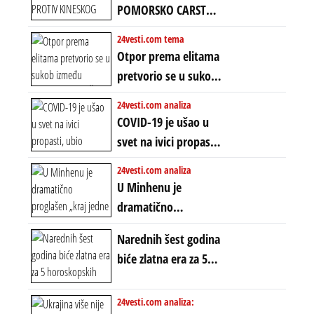
uvodi eru
POMORSKO CARSTVO
energetskog haosa,
PROTIV KINESKOG
24vesti.com tema
finansijskih
KOPNENOG SVETA:
Otpor prema elitama
previranja i kolapsa
Rat u Iranu je rat za
pretvorio se u sukob
starog poretka
globalne preferencije
između običnih ljudi:
24vesti.com analiza
ZAŠTO SE DEŠAVA
COVID-19 je ušao u
EKSTREMNA
svet na ivici propasti,
POLARIZACIJA?
ubio milione, ali je
24vesti.com analiza
spasao sistem
U Minhenu je
dramatično
proglašen „kraj jedne
Narednih šest godina
ere“, ali sa
biće zlatna era za 5
dvostrukom
horoskopskih
neistinom: forma te
znakova: Stiže lavina
24vesti.com analiza:
ere završila se na