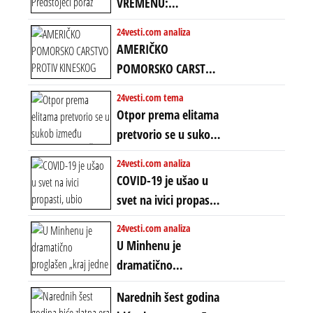
VREMENU:
Predstojeći poraz
24vesti.com analiza
Amerike u Iranu
AMERIČKO
uvodi eru
POMORSKO CARSTVO
energetskog haosa,
PROTIV KINESKOG
24vesti.com tema
finansijskih
KOPNENOG SVETA:
Otpor prema elitama
previranja i kolapsa
Rat u Iranu je rat za
pretvorio se u sukob
starog poretka
globalne preferencije
između običnih ljudi:
24vesti.com analiza
ZAŠTO SE DEŠAVA
COVID-19 je ušao u
EKSTREMNA
svet na ivici propasti,
POLARIZACIJA?
ubio milione, ali je
24vesti.com analiza
spasao sistem
U Minhenu je
dramatično
proglašen „kraj jedne
Narednih šest godina
ere“, ali sa