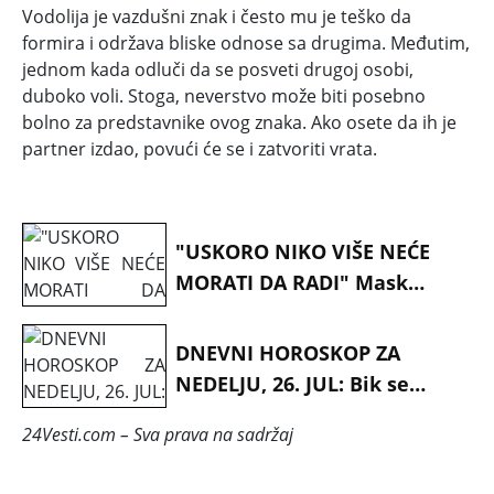
Vodolija je vazdušni znak i često mu je teško da
formira i održava bliske odnose sa drugima. Međutim,
jednom kada odluči da se posveti drugoj osobi,
duboko voli. Stoga, neverstvo može biti posebno
bolno za predstavnike ovog znaka. Ako osete da ih je
partner izdao, povući će se i zatvoriti vrata.
"USKORO NIKO VIŠE NEĆE
MORATI DA RADI" Mask
šokirao prognozom...
DNEVNI HOROSKOP ZA
NEDELJU, 26. JUL: Bik se
suočava sa duhovima
24Vesti.com – Sva prava na sadržaj
prošlosti, Devicu muče
problemi sa finansijama a