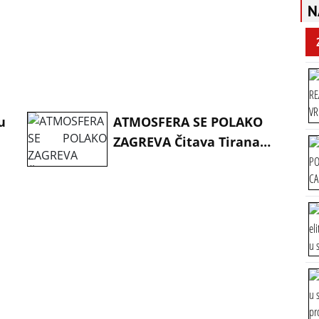
N
u
ATMOSFERA SE POLAKO
ZAGREVA Čitava Tirana
spremno dočekuje epski
meč sa Srbijom (VIDEO)