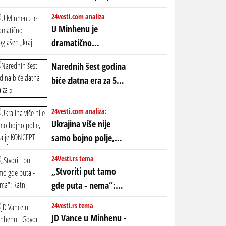
POLARIZACIJA?
ubio milione, ali je
24vesti.com analiza
spasao sistem
U Minhenu je
dramatično
proglašen „kraj jedne
Narednih šest godina
ere“, ali sa
biće zlatna era za 5
dvostrukom
horoskopskih
neistinom: forma te
znakova: Stiže lavina
24vesti.com analiza:
ere završila se na
novca i bogatstva
Ukrajina više nije
istom mestu, ali
samo bojno polje,
prošle godine
ona je KONCEPT KOJI
24Vesti.rs tema
ĆE RASPASTI CEO
„Stvoriti put tamo
ZAPADNI SVET
gde puta - nema“:
Ratni gospodari
24vesti.rs tema
plaču za starim
JD Vance u Minhenu -