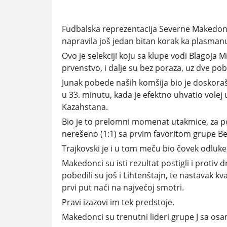
Fudbalska reprezentacija Severne Makedonij
napravila još jedan bitan korak ka plasman
Ovo je selekciji koju sa klupe vodi Blagoja M
prvenstvo, i dalje su bez poraza, uz dve pob
Junak pobede naših komšija bio je doskoraš
u 33. minutu, kada je efektno uhvatio volej 
Kazahstana.
Bio je to prelomni momenat utakmice, za pob
nerešeno (1:1) sa prvim favoritom grupe Be
Trajkovski je i u tom meču bio čovek odluke,
Makedonci su isti rezultat postigli i protiv 
pobedili su još i Lihtenštajn, te nastavak k
prvi put naći na najvećoj smotri.
Pravi izazovi im tek predstoje.
Makedonci su trenutni lideri grupe J sa os