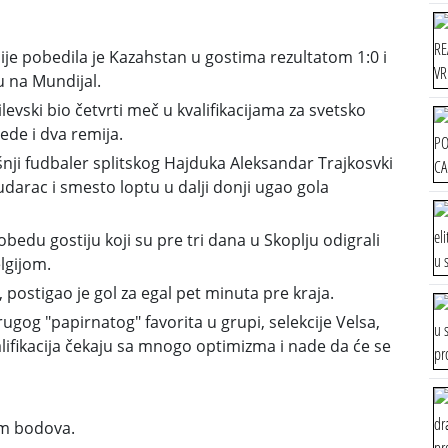
e pobedila je Kazahstan u gostima rezultatom 1:0 i
u na Mundijal.
ilevski bio četvrti meč u kvalifikacijama za svetsko
ede i dva remija.
nji fudbaler splitskog Hajduka Aleksandar Trajkosvki
udarac i smesto loptu u dalji donji ugao gola
edu gostiju koji su pre tri dana u Skoplju odigrali
lgijom.
 postigao je gol za egal pet minuta pre kraja.
drugog "papirnatog" favorita u grupi, selekcije Velsa,
valifikacija čekaju sa mnogo optimizma i nade da će se
am bodova.