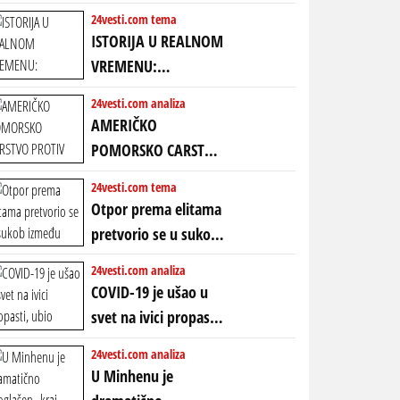
24vesti.com tema
ISTORIJA U REALNOM
VREMENU:
Predstojeći poraz
24vesti.com analiza
Amerike u Iranu
AMERIČKO
uvodi eru
POMORSKO CARSTVO
energetskog haosa,
PROTIV KINESKOG
24vesti.com tema
finansijskih
KOPNENOG SVETA:
Otpor prema elitama
previranja i kolapsa
Rat u Iranu je rat za
pretvorio se u sukob
starog poretka
globalne preferencije
između običnih ljudi:
24vesti.com analiza
ZAŠTO SE DEŠAVA
COVID-19 je ušao u
EKSTREMNA
svet na ivici propasti,
POLARIZACIJA?
ubio milione, ali je
24vesti.com analiza
spasao sistem
U Minhenu je