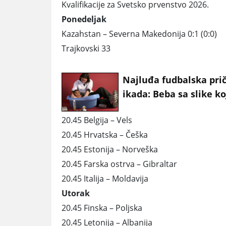
Kvalifikacije za Svetsko prvenstvo 2026.
Ponedeljak
Kazahstan – Severna Makedonija 0:1 (0:0)
Trajkovski 33
Najluđa fudbalska pri
ikada: Beba sa slike k
Mesi kupa mu je sad
20.45 Belgija – Vels
najveći rival na svetu
20.45 Hrvatska – Češka
20.45 Estonija – Norveška
20.45 Farska ostrva – Gibraltar
20.45 Italija – Moldavija
Utorak
20.45 Finska – Poljska
20.45 Letonija – Albanija