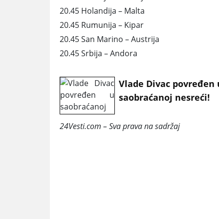
20.45 Holandija – Malta
20.45 Rumunija – Kipar
20.45 San Marino – Austrija
20.45 Srbija – Andora
Vlade Divac povređen 
saobraćanoj nesreći!
24Vesti.com – Sva prava na sadržaj