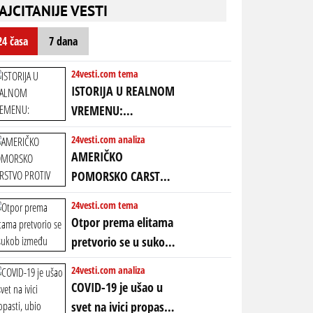
nebitni kao Zelenski
transkript)
AJCITANIJE VESTI
mogao da ugrabi
TREĆI MANDAT -
24 časa
7 dana
uprkos 22.
amandmanu
24vesti.com tema
ISTORIJA U REALNOM
VREMENU:
Predstojeći poraz
24vesti.com analiza
Amerike u Iranu
AMERIČKO
uvodi eru
POMORSKO CARSTVO
energetskog haosa,
PROTIV KINESKOG
24vesti.com tema
finansijskih
KOPNENOG SVETA:
Otpor prema elitama
previranja i kolapsa
Rat u Iranu je rat za
pretvorio se u sukob
starog poretka
globalne preferencije
između običnih ljudi:
24vesti.com analiza
ZAŠTO SE DEŠAVA
COVID-19 je ušao u
EKSTREMNA
svet na ivici propasti,