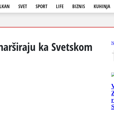
LKAN
SVET
SPORT
LIFE
BIZNIS
KUHINJA
marširaju ka Svetskom