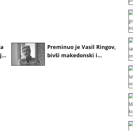
ča
Preminuo je Vasil Ringov,
oju
bivši makedonski i
jugoslovenski fudbalski
reprezentativac