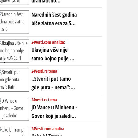
dramatično
proglašen „kraj jedne
Narednih šest godina
ere“, ali sa
biće zlatna era za 5
dvostrukom
horoskopskih
neistinom: forma te
znakova: Stiže lavina
24vesti.com analiza:
ere završila se na
novca i bogatstva
Ukrajina više nije
istom mestu, ali
samo bojno polje,
prošle godine
ona je KONCEPT KOJI
24Vesti.rs tema
ĆE RASPASTI CEO
„Stvoriti put tamo
ZAPADNI SVET
gde puta - nema“:
Ratni gospodari
24vesti.rs tema
plaču za starim
JD Vance u Minhenu -
poretkom... Bez
Govor koji je zaledio
ikakve realpolitike u
Atlantik i duboko
24Vesti.com analiza
njima, oni su sada
šokirao Evropu (ceo
Kako bi Tramp