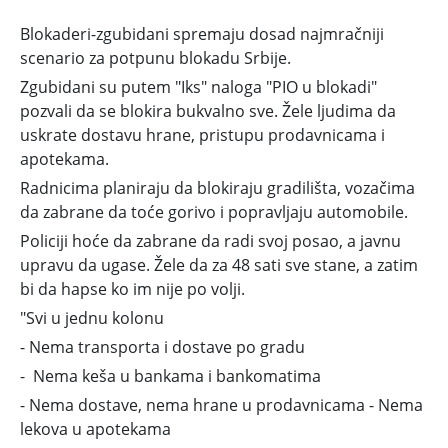
Blokaderi-zgubidani spremaju dosad najmračniji
scenario za potpunu blokadu Srbije.
Zgubidani su putem "Iks" naloga "PIO u blokadi"
pozvali da se blokira bukvalno sve. Žele ljudima da
uskrate dostavu hrane, pristupu prodavnicama i
apotekama.
Radnicima planiraju da blokiraju gradilišta, vozačima
da zabrane da toće gorivo i popravljaju automobile.
Policiji hoće da zabrane da radi svoj posao, a javnu
upravu da ugase. Žele da za 48 sati sve stane, a zatim
bi da hapse ko im nije po volji.
"Svi u jednu kolonu
- Nema transporta i dostave po gradu
- Nema keša u bankama i bankomatima
- Nema dostave, nema hrane u prodavnicama - Nema
lekova u apotekama