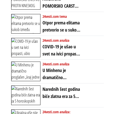
uvodi eru
POMORSKO CARSTVO
energetskog haosa,
PROTIV KINESKOG
24vesti.com tema
finansijskih
KOPNENOG SVETA:
Otpor prema elitama
previranja i kolapsa
Rat u Iranu je rat za
pretvorio se u sukob
starog poretka
globalne preferencije
između običnih ljudi:
24vesti.com analiza
ZAŠTO SE DEŠAVA
COVID-19 je ušao u
EKSTREMNA
svet na ivici propasti,
POLARIZACIJA?
ubio milione, ali je
24vesti.com analiza
spasao sistem
U Minhenu je
dramatično
proglašen „kraj jedne
Narednih šest godina
ere“, ali sa
biće zlatna era za 5
dvostrukom
horoskopskih
neistinom: forma te
znakova: Stiže lavina
24vesti.com analiza:
ere završila se na