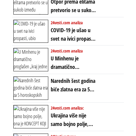
Otpor prema elitama
previranja i kolapsa
Rat u Iranu je rat za
pretvorio se u sukob
starog poretka
globalne preferencije
između običnih ljudi:
24vesti.com analiza
ZAŠTO SE DEŠAVA
COVID-19 je ušao u
EKSTREMNA
svet na ivici propasti,
POLARIZACIJA?
ubio milione, ali je
24vesti.com analiza
spasao sistem
U Minhenu je
dramatično
proglašen „kraj jedne
Narednih šest godina
ere“, ali sa
biće zlatna era za 5
dvostrukom
horoskopskih
neistinom: forma te
znakova: Stiže lavina
24vesti.com analiza:
ere završila se na
novca i bogatstva
Ukrajina više nije
istom mestu, ali
samo bojno polje,
prošle godine
ona je KONCEPT KOJI