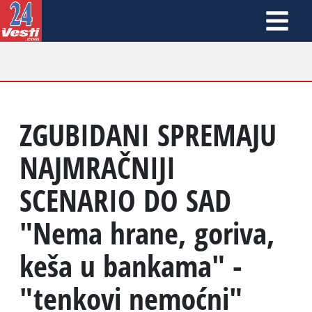
ZGUBIDANI SPREMAJU
NAJMRAČNIJI
SCENARIO DO SAD
"Nema hrane, goriva,
keša u bankama" -
"tenkovi nemoćni"