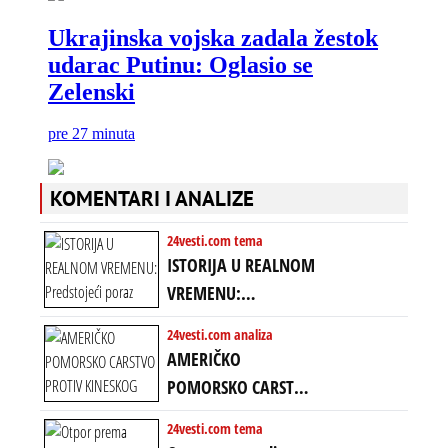
KOMENTARI I ANALIZE
24vesti.com tema
ISTORIJA U REALNOM
VREMENU:
Predstojeći poraz
24vesti.com analiza
Amerike u Iranu
AMERIČKO
uvodi eru
POMORSKO CARSTVO
energetskog haosa,
PROTIV KINESKOG
24vesti.com tema
finansijskih
KOPNENOG SVETA: