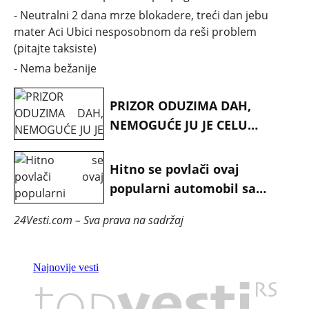
- Neutralni 2 dana mrze blokadere, treći dan jebu
mater Aci Ubici nesposobnom da reši problem
(pitajte taksiste)
- Nema bežanije
PRIZOR ODUZIMA DAH,
NEMOGUĆE JU JE CELU
SNIMITI... (foto i video}
Hitno se povlači ovaj
popularni automobil sa
tržišta Srbije: Postoji rizik od
24Vesti.com – Sva prava na sadržaj
izbacivanja putnika iz
sedišta!