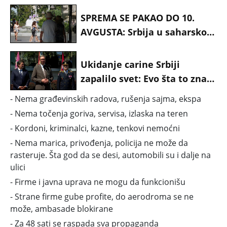
SPREMA SE PAKAO DO 10.
AVGUSTA: Srbija u saharskom
obruču, evo kakvo nas vreme
čeka
Ukidanje carine Srbiji
zapalilo svet: Evo šta to znači
za našu zemlju
- Nema građevinskih radova, rušenja sajma, ekspa
- Nema točenja goriva, servisa, izlaska na teren
- Kordoni, kriminalci, kazne, tenkovi nemoćni
- Nema marica, privođenja, policija ne može da
rasteruje. Šta god da se desi, automobili su i dalje na
ulici
- Firme i javna uprava ne mogu da funkcionišu
- Strane firme gube profite, do aerodroma se ne
može, ambasade blokirane
- Za 48 sati se raspada sva propaganda