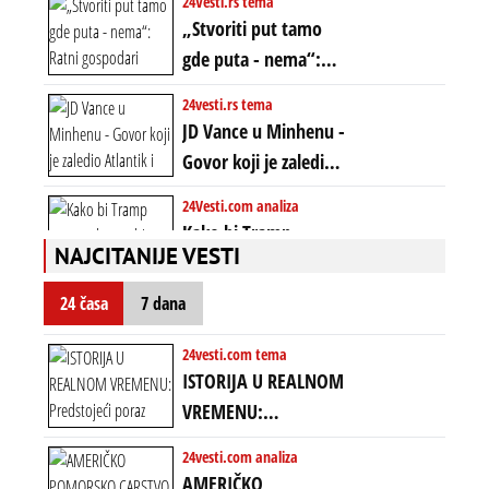
24Vesti.rs tema
ĆE RASPASTI CEO
„Stvoriti put tamo
ZAPADNI SVET
gde puta - nema“:
Ratni gospodari
24vesti.rs tema
plaču za starim
JD Vance u Minhenu -
poretkom... Bez
Govor koji je zaledio
ikakve realpolitike u
Atlantik i duboko
24Vesti.com analiza
njima, oni su sada
šokirao Evropu (ceo
Kako bi Tramp
nebitni kao Zelenski
transkript)
NAJCITANIJE VESTI
mogao da ugrabi
TREĆI MANDAT -
24 časa
7 dana
uprkos 22.
amandmanu
24vesti.com tema
ISTORIJA U REALNOM
VREMENU:
Predstojeći poraz
24vesti.com analiza
Amerike u Iranu
AMERIČKO