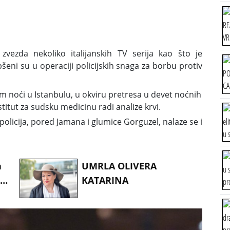
vezda nekoliko italijanskih TV serija kao što je
eni su u operaciji policijskih snaga za borbu protiv
oći u Istanbulu, u okviru pretresa u devet noćnih
titut za sudsku medicinu radi analize krvi.
licija, pored Jamana i glumice Gorguzel, nalaze se i
a
UMRLA OLIVERA
a
KATARINA