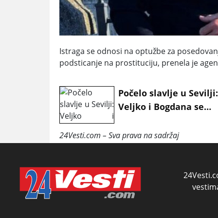
Istraga se odnosi na optužbe za posedovanje
podsticanje na prostituciju, prenela je agen
Počelo slavlje u Sevilji
Veljko i Bogdana se
oglasili, pokazali kako
luduju nakon
24Vesti.com – Sva prava na sadržaj
Anastasijinog porođaj
24Vesti.c
vestim