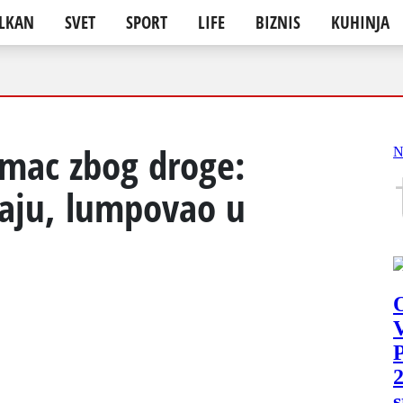
LKAN
SVET
SPORT
LIFE
BIZNIS
KUHINJA
umac zbog droge:
vaju, lumpovao u