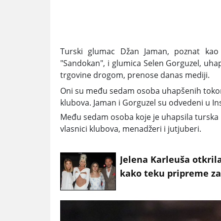
Turski glumac Džan Jaman, poznat kao z
"Sandokan", i glumica Selen Gorguzel, uhapš
trgovine drogom, prenose danas mediji.
Oni su među sedam osoba uhapšenih tokom n
klubova. Jaman i Gorguzel su odvedeni u Ins
Među sedam osoba koje je uhapsila turska po
vlasnici klubova, menadžeri i jutjuberi.
Jelena Karleuša otkril
kako teku pripreme z
gala proslavu ćerkinog
punoletstva: Duško će
biti finansijer, a ja