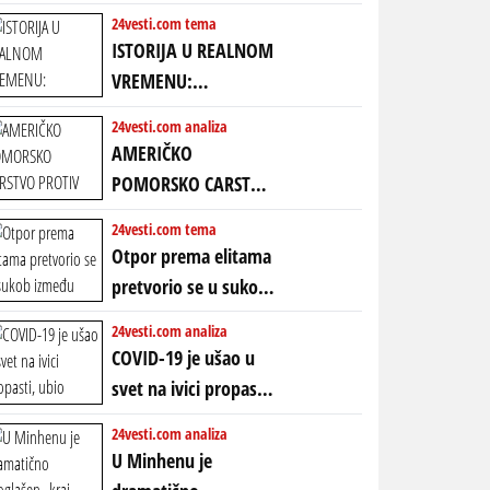
24vesti.com tema
ISTORIJA U REALNOM
VREMENU:
Predstojeći poraz
24vesti.com analiza
Amerike u Iranu
AMERIČKO
uvodi eru
POMORSKO CARSTVO
energetskog haosa,
PROTIV KINESKOG
24vesti.com tema
finansijskih
KOPNENOG SVETA:
Otpor prema elitama
previranja i kolapsa
Rat u Iranu je rat za
pretvorio se u sukob
starog poretka
globalne preferencije
između običnih ljudi:
24vesti.com analiza
ZAŠTO SE DEŠAVA
COVID-19 je ušao u
EKSTREMNA
svet na ivici propasti,
POLARIZACIJA?
ubio milione, ali je
24vesti.com analiza
spasao sistem
U Minhenu je