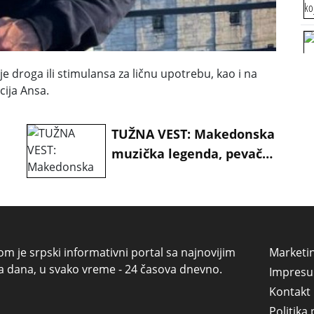
 droga ili stimulansa za ličnu upotrebu, kao i na
cija Ansa.
:
TUŽNA VEST: Makedonska
muzička legenda, pevač
Vlado Janevski preminuo
u 66. godini
a
om je srpski informativni portal sa najnovijim
Marketi
a dana, u svako vreme - 24 časova dnevno.
Impres
Kontakt
Politika 