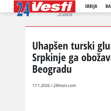
SRBIJA
BA
Uhapšen turski gl
Srpkinje ga oboža
Beogradu
17.1.2026
/ 24Vesti.com