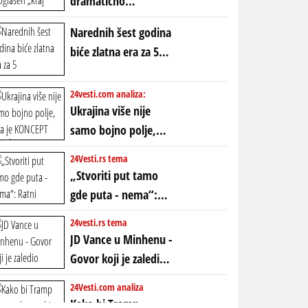
dramatično
proglašen „kraj jedne
Narednih šest godina
ere“, ali sa
biće zlatna era za 5
dvostrukom
horoskopskih
neistinom: forma te
znakova: Stiže lavina
24vesti.com analiza:
ere završila se na
novca i bogatstva
Ukrajina više nije
istom mestu, ali
samo bojno polje,
prošle godine
ona je KONCEPT KOJI
24Vesti.rs tema
ĆE RASPASTI CEO
„Stvoriti put tamo
ZAPADNI SVET
gde puta - nema“:
Ratni gospodari
24vesti.rs tema
plaču za starim
JD Vance u Minhenu -
poretkom... Bez
Govor koji je zaledio
ikakve realpolitike u
Atlantik i duboko
24Vesti.com analiza
njima, oni su sada
šokirao Evropu (ceo
Kako bi Tramp