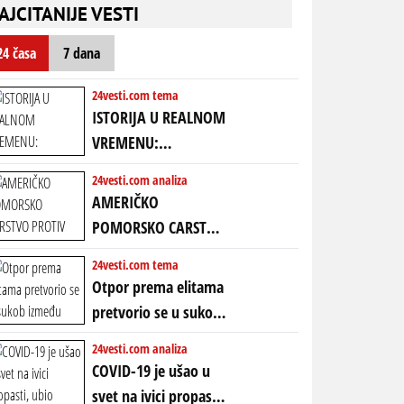
nebitni kao Zelenski
transkript)
AJCITANIJE VESTI
mogao da ugrabi
TREĆI MANDAT -
24 časa
7 dana
uprkos 22.
amandmanu
24vesti.com tema
ISTORIJA U REALNOM
VREMENU:
Predstojeći poraz
24vesti.com analiza
Amerike u Iranu
AMERIČKO
uvodi eru
POMORSKO CARSTVO
energetskog haosa,
PROTIV KINESKOG
24vesti.com tema
finansijskih
KOPNENOG SVETA:
Otpor prema elitama
previranja i kolapsa
Rat u Iranu je rat za
pretvorio se u sukob
starog poretka
globalne preferencije
između običnih ljudi:
24vesti.com analiza
ZAŠTO SE DEŠAVA
COVID-19 je ušao u
EKSTREMNA
svet na ivici propasti,