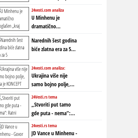
POLARIZACIJA?
ubio milione, ali je
24vesti.com analiza
spasao sistem
U Minhenu je
dramatično
proglašen „kraj jedne
Narednih šest godina
ere“, ali sa
biće zlatna era za 5
dvostrukom
horoskopskih
neistinom: forma te
znakova: Stiže lavina
24vesti.com analiza:
ere završila se na
novca i bogatstva
Ukrajina više nije
istom mestu, ali
samo bojno polje,
prošle godine
ona je KONCEPT KOJI
24Vesti.rs tema
ĆE RASPASTI CEO
„Stvoriti put tamo
ZAPADNI SVET
gde puta - nema“:
Ratni gospodari
24vesti.rs tema
plaču za starim
JD Vance u Minhenu -