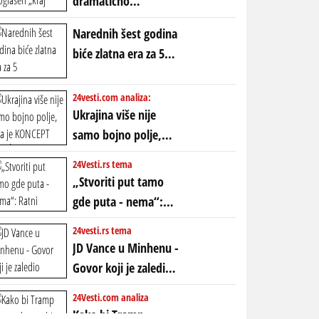
dramatično
proglašen „kraj jedne
Narednih šest godina
ere“, ali sa
biće zlatna era za 5
dvostrukom
horoskopskih
neistinom: forma te
znakova: Stiže lavina
24vesti.com analiza:
ere završila se na
novca i bogatstva
Ukrajina više nije
istom mestu, ali
samo bojno polje,
prošle godine
ona je KONCEPT KOJI
24Vesti.rs tema
ĆE RASPASTI CEO
„Stvoriti put tamo
ZAPADNI SVET
gde puta - nema“:
Ratni gospodari
24vesti.rs tema
plaču za starim
JD Vance u Minhenu -
poretkom... Bez
Govor koji je zaledio
ikakve realpolitike u
Atlantik i duboko
24Vesti.com analiza
njima, oni su sada
šokirao Evropu (ceo
Kako bi Tramp