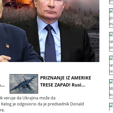
PRIZNANJE IZ AMERIKE
nu
TRESE ZAPAD! Rusi
vladaju nebom Evrope —
k veruje da
Ukrajina
može da
Niko im ne može ništa!
t Kelog je odgovorio da je predsednik
Donald
re.