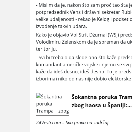
- Mislim da je, nakon što sam pročitao šta j
potpredsednik Vens i državni sekretar Rub
velike udaljenosti -
rekao je Kelog i podseti
izvođenje takvih udara.
Kako je objavio Vol Strit Džurnal (WSJ)
preds
Volodimiru Zelenskom
da je spreman da u
teritoriju.
- Svi bi trebalo da slede ono što kaže pre
komandant američke vojske i njemu se svi po
kaže da ideš desno, ideš desno. To je preds
izborima) niko od nas nije dobio elektorske g
Šokantna poruka Tra
zbog haosa u Španiji:
"Ako oni uđu, gotovo j
24Vesti.com – Sva prava na sadržaj