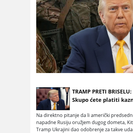
TRAMP PRETI BRISELU:
Skupo ćete platiti kaz
"Guglu", Amerika van
Na direktno pitanje da li
američki predsedni
nije kasica prasica
napadne
Rusiju
oružjem dugog dometa,
Ki
Tramp
Ukrajini dao odobrenje za takve uda