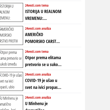
24vesti.com tema
ISTORIJA U REALNOM
VREMENU:
Predstojeći poraz
24vesti.com analiza
Amerike u Iranu
AMERIČKO
uvodi eru
POMORSKO CARSTVO
energetskog haosa,
PROTIV KINESKOG
24vesti.com tema
finansijskih
KOPNENOG SVETA:
Otpor prema elitama
previranja i kolapsa
Rat u Iranu je rat za
pretvorio se u sukob
starog poretka
globalne preferencije
između običnih ljudi:
24vesti.com analiza
ZAŠTO SE DEŠAVA
COVID-19 je ušao u
EKSTREMNA
svet na ivici propasti,
POLARIZACIJA?
ubio milione, ali je
24vesti.com analiza
spasao sistem
U Minhenu je