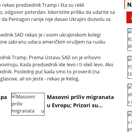
N
e rekao predsednik Tramp i šta su rekli
io, odgovor potvrdan.
Iskoristite priliku da udarite sa
o da Pentagon ranije nije davao Ukrajini dozvolu za
ednik SAD rekao je i svom ukrajinskom kolegi
kine zabranu udara američkim oružjem na rusku
dsednik Tramp. Prema Ustavu SAD on je vrhovni
vinuju. Kada predsednik ide levo i ti ideš levo. Ako
ednik. Poslednji put kada smo to proverili (na
lasove, ali on jeste - rekao je Kelog.
mpa
Masovni priliv migranata
u Evropu; Prizori su
e!"
haotični – ima mrtvih, na
terenu i vojska
FOTO/VIDEO