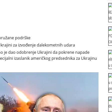
 oružane podrške
Ukrajini za izvođenje dalekometnih udara
 je dao odobrenje Ukrajini da
pokrene napade
specijalni izaslanik američkog predsednika za Ukrajinu