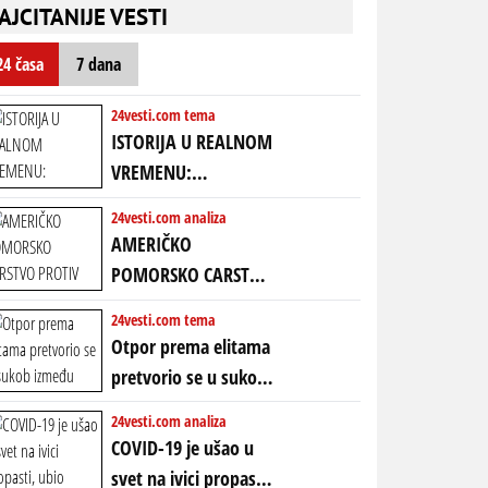
nebitni kao Zelenski
transkript)
AJCITANIJE VESTI
mogao da ugrabi
TREĆI MANDAT -
24 časa
7 dana
uprkos 22.
amandmanu
24vesti.com tema
ISTORIJA U REALNOM
VREMENU:
Predstojeći poraz
24vesti.com analiza
Amerike u Iranu
AMERIČKO
uvodi eru
POMORSKO CARSTVO
energetskog haosa,
PROTIV KINESKOG
24vesti.com tema
finansijskih
KOPNENOG SVETA:
Otpor prema elitama
previranja i kolapsa
Rat u Iranu je rat za
pretvorio se u sukob
starog poretka
globalne preferencije
između običnih ljudi:
24vesti.com analiza
ZAŠTO SE DEŠAVA
COVID-19 je ušao u
EKSTREMNA
svet na ivici propasti,