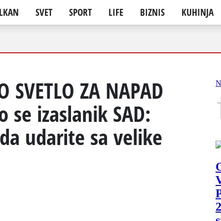
LKAN
SVET
SPORT
LIFE
BIZNIS
KUHINJA
O SVETLO ZA NAPAD
o se izaslanik SAD:
 da udarite sa velike