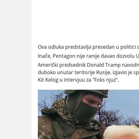
Ova odluka predstavlja presedan u politici
Inače, Pentagon nije ranije davao dozvolu 
Američki predsednik Donald Tramp navodno
duboko unutar teritorije Rusije, izjavio je 
Kit Kelog u intervjuu za "Foks njuz".