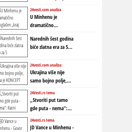
POLARIZACIJA?
ubio milione, ali je
24vesti.com analiza
spasao sistem
U Minhenu je
dramatično
proglašen „kraj jedne
Narednih šest godina
ere“, ali sa
biće zlatna era za 5
dvostrukom
horoskopskih
neistinom: forma te
znakova: Stiže lavina
24vesti.com analiza:
ere završila se na
novca i bogatstva
Ukrajina više nije
istom mestu, ali
samo bojno polje,
prošle godine
ona je KONCEPT KOJI
24Vesti.rs tema
ĆE RASPASTI CEO
„Stvoriti put tamo
ZAPADNI SVET
gde puta - nema“:
Ratni gospodari
24vesti.rs tema
plaču za starim
JD Vance u Minhenu -