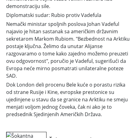
demonstraciju sile.
Diplomatski sudar: Rubio protiv Vadefula
Nemački ministar spoljnih poslova Johan Vadeful
najavio je hitan sastanak sa američkim državnim
sekretarom Markom Rubiom. "Bezbednost na Arktiku
postaje ključna. Želimo da unutar Alijanse
razgovaramo o tome kako zajedno možemo preuzeti
ovu odgovornost", poručio je Vadeful, sugerišući da
Evropa neće mirno posmatrati unilateralne poteze
SAD.
Dok London deli procenu Bele kuće o porastu rizika
od strane Rusije i Kine, evropske prestonice su
ujedinjene u stavu da se granice na Arktiku ne smeju
menjati voljom jednog čoveka, čak ni ako je to
predsednik Sjedinjenih Američkih Država.