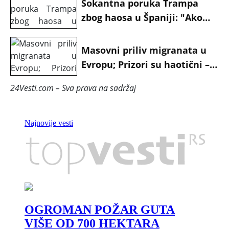
Šokantna poruka Trampa
zbog haosa u Španiji: "Ako
oni uđu, gotovo je!"
Masovni priliv migranata u
Evropu; Prizori su haotični –
ima mrtvih, na terenu i
24Vesti.com – Sva prava na sadržaj
vojska FOTO/VIDEO