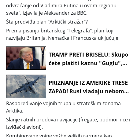
odvraćanje od Vladimira Putina u ovom regionu
sveta", izjavila je Aleksander za BBC.
Šta predviđa plan "Arktički stražar"?
Prema pisanju britanskog "Telegrafa", plan koji
razvijaju Britanija, Nemačka i Francuska uključuje:
TRAMP PRETI BRISELU: Skupo
ćete platiti kaznu "Guglu",
Amerika van nije kasica
prasica
PRIZNANJE IZ AMERIKE TRESE
ZAPAD! Rusi vladaju nebom
Evrope — Niko im ne može
Raspoređivanje vojnih trupa u strateškim zonama
ništa!
Arktika.
Slanje ratnih brodova i avijacije (fregate, podmornice i
izviđački avioni).
Kombinovane vojne vežbe velikih razmera kao