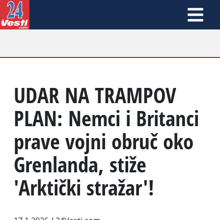
UDAR NA TRAMPOV
PLAN: Nemci i Britanci
prave vojni obruč oko
Grenlanda, stiže
'Arktički stražar'!