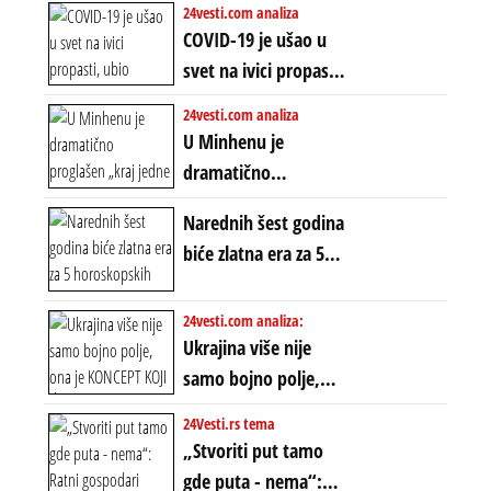
24vesti.com analiza
ZAŠTO SE DEŠAVA
COVID-19 je ušao u
EKSTREMNA
svet na ivici propasti,
POLARIZACIJA?
ubio milione, ali je
24vesti.com analiza
spasao sistem
U Minhenu je
dramatično
proglašen „kraj jedne
Narednih šest godina
ere“, ali sa
biće zlatna era za 5
dvostrukom
horoskopskih
neistinom: forma te
znakova: Stiže lavina
24vesti.com analiza:
ere završila se na
novca i bogatstva
Ukrajina više nije
istom mestu, ali
samo bojno polje,
prošle godine
ona je KONCEPT KOJI
24Vesti.rs tema
ĆE RASPASTI CEO
„Stvoriti put tamo
ZAPADNI SVET
gde puta - nema“: