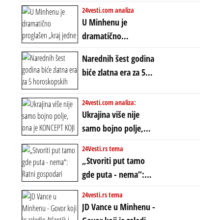
ubio milione, ali je
24vesti.com analiza
spasao sistem
U Minhenu je
dramatično
proglašen „kraj jedne
Narednih šest godina
ere“, ali sa
biće zlatna era za 5
dvostrukom
horoskopskih
neistinom: forma te
znakova: Stiže lavina
24vesti.com analiza:
ere završila se na
novca i bogatstva
Ukrajina više nije
istom mestu, ali
samo bojno polje,
prošle godine
ona je KONCEPT KOJI
24Vesti.rs tema
ĆE RASPASTI CEO
„Stvoriti put tamo
ZAPADNI SVET
gde puta - nema“:
Ratni gospodari
24vesti.rs tema
plaču za starim
JD Vance u Minhenu -
poretkom... Bez