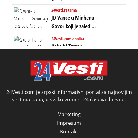
Ratni gospodari
24vesti.rs tema
plaču za starim
JD Vance u Minhenu -
poretkom... Bez
Govor koji je zaledio
ikakve realpolitike u
Atlantik i duboko
24Vesti.com analiza
njima, oni su sada
šokirao Evropu (ceo
Kako bi Tramp
nebitni kao Zelenski
transkript)
mogao da ugrabi
TREĆI MANDAT -
uprkos 22.
amandmanu
24Vesti.com je srpski informativni portal sa najnovijim
vestima dana, u svako vreme - 24 časova dnevno.
Marketing
Impresum
Kontakt