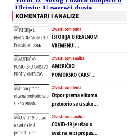
KOMENTARI I ANALIZE
24vesti.com tema
ISTORIJA U REALNOM
VREMENU:
Predstojeći poraz
24vesti.com analiza
Amerike u Iranu
AMERIČKO
uvodi eru
POMORSKO CARSTVO
energetskog haosa,
PROTIV KINESKOG
24vesti.com tema
finansijskih
KOPNENOG SVETA:
Otpor prema elitama
previranja i kolapsa
Rat u Iranu je rat za
pretvorio se u sukob
starog poretka
globalne preferencije
između običnih ljudi:
24vesti.com analiza
ZAŠTO SE DEŠAVA
COVID-19 je ušao u
EKSTREMNA
svet na ivici propasti,
POLARIZACIJA?