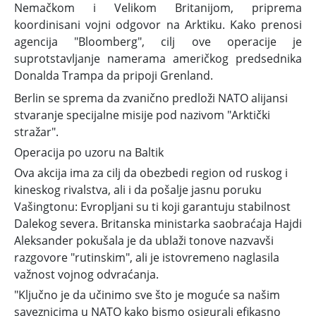
Nemačkom i Velikom Britanijom, priprema
koordinisani vojni odgovor na Arktiku. Kako prenosi
agencija "Bloomberg", cilj ove operacije je
suprotstavljanje namerama američkog predsednika
Donalda Trampa da pripoji Grenland.
Berlin se sprema da zvanično predloži NATO alijansi
stvaranje specijalne misije pod nazivom "Arktički
stražar".
Operacija po uzoru na Baltik
Ova akcija ima za cilj da obezbedi region od ruskog i
kineskog rivalstva, ali i da pošalje jasnu poruku
Vašingtonu: Evropljani su ti koji garantuju stabilnost
Dalekog severa. Britanska ministarka saobraćaja Hajdi
Aleksander pokušala je da ublaži tonove nazvavši
razgovore "rutinskim", ali je istovremeno naglasila
važnost vojnog odvraćanja.
"Ključno je da učinimo sve što je moguće sa našim
saveznicima u NATO kako bismo osigurali efikasno