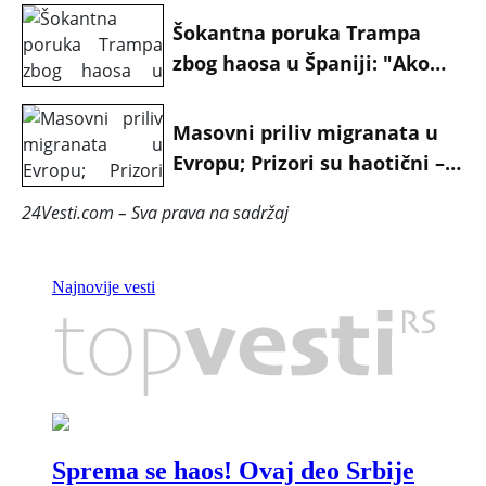
Šokantna poruka Trampa
zbog haosa u Španiji: "Ako
oni uđu, gotovo je!"
Masovni priliv migranata u
Evropu; Prizori su haotični –
ima mrtvih, na terenu i
24Vesti.com – Sva prava na sadržaj
vojska FOTO/VIDEO