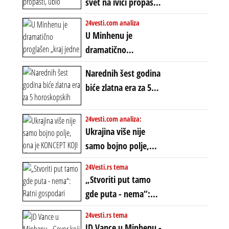
svet na ivici propasti,
POLARIZACIJA?
ubio milione, ali je
24vesti.com analiza
spasao sistem
U Minhenu je
dramatično
proglašen „kraj jedne
Narednih šest godina
ere“, ali sa
biće zlatna era za 5
dvostrukom
horoskopskih
neistinom: forma te
znakova: Stiže lavina
24vesti.com analiza:
ere završila se na
novca i bogatstva
Ukrajina više nije
istom mestu, ali
samo bojno polje,
prošle godine
ona je KONCEPT KOJI
24Vesti.rs tema
ĆE RASPASTI CEO
„Stvoriti put tamo
ZAPADNI SVET
gde puta - nema“:
Ratni gospodari
24vesti.rs tema
plaču za starim
JD Vance u Minhenu -