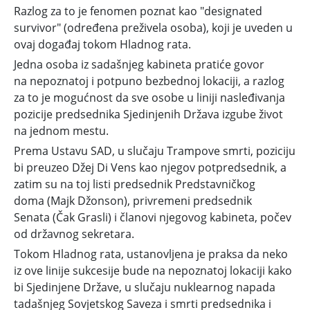
Razlog za to je fenomen poznat kao "designated
survivor"
(određena preživela osoba), koji je uveden u
ovaj događaj tokom
Hladnog rata.
Jedna osoba iz sadašnjeg kabineta pratiće govor
na
nepoznatoj i potpuno bezbednoj lokaciji, a razlog
za to je mogućnost da sve osobe u liniji nasleđivanja
pozicije predsednika Sjedinjenih Država izgube život
na jednom mestu.
Prema Ustavu SAD,
u slučaju Trampove smrti, poziciju
bi preuzeo
Džej Di Vens
kao njegov potpredsednik, a
zatim su na toj listi
predsednik Predstavničkog
doma
(Majk Džonson),
privremeni predsednik
Senata
(Čak Grasli) i članovi njegovog kabineta, počev
od državnog sekretara.
Tokom Hladnog rata, ustanovljena je praksa da neko
iz ove linije sukcesije bude na
nepoznatoj lokaciji
kako
bi Sjedinjene Države, u slučaju nuklearnog napada
tadašnjeg Sovjetskog Saveza i smrti predsednika i