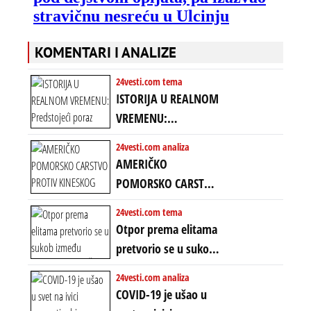
KOMENTARI I ANALIZE
24vesti.com tema
ISTORIJA U REALNOM
VREMENU:
Predstojeći poraz
24vesti.com analiza
Amerike u Iranu
AMERIČKO
uvodi eru
POMORSKO CARSTVO
energetskog haosa,
PROTIV KINESKOG
24vesti.com tema
finansijskih
KOPNENOG SVETA:
Otpor prema elitama
previranja i kolapsa
Rat u Iranu je rat za
pretvorio se u sukob
starog poretka
globalne preferencije
između običnih ljudi:
24vesti.com analiza
ZAŠTO SE DEŠAVA
COVID-19 je ušao u
EKSTREMNA