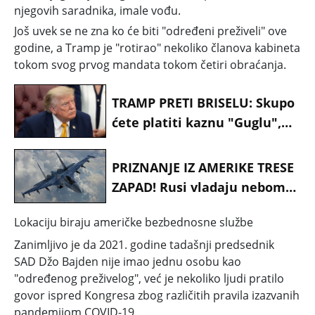
njegovih saradnika, imale vođu.
Još uvek se ne zna ko će biti "određeni preživeli" ove
godine, a Tramp je "rotirao" nekoliko članova kabineta
tokom svog prvog mandata tokom četiri obraćanja.
TRAMP PRETI BRISELU: Skupo
ćete platiti kaznu "Guglu",
Amerika van nije kasica
prasica
PRIZNANJE IZ AMERIKE TRESE
ZAPAD! Rusi vladaju nebom
Evrope — Niko im ne može
Lokaciju biraju američke bezbednosne službe
ništa!
Zanimljivo je da 2021. godine tadašnji predsednik
SAD
Džo Bajden
nije imao jednu osobu kao
"određenog preživelog", već je nekoliko ljudi pratilo
govor ispred Kongresa zbog različitih pravila izazvanih
pandemijom COVID-19.