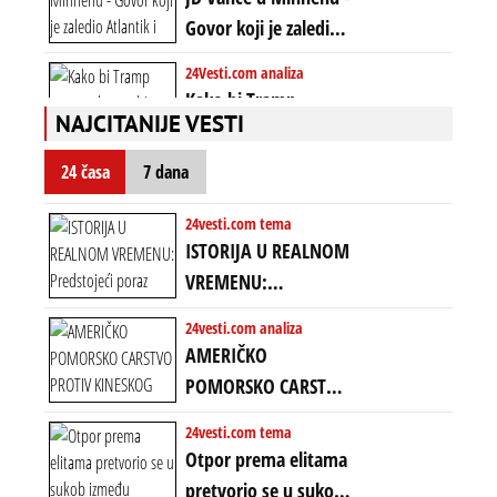
poretkom... Bez
Govor koji je zaledio
ikakve realpolitike u
Atlantik i duboko
24Vesti.com analiza
njima, oni su sada
šokirao Evropu (ceo
Kako bi Tramp
nebitni kao Zelenski
transkript)
NAJCITANIJE VESTI
mogao da ugrabi
TREĆI MANDAT -
24 časa
7 dana
uprkos 22.
amandmanu
24vesti.com tema
ISTORIJA U REALNOM
VREMENU:
Predstojeći poraz
24vesti.com analiza
Amerike u Iranu
AMERIČKO
uvodi eru
POMORSKO CARSTVO
energetskog haosa,
PROTIV KINESKOG
24vesti.com tema
finansijskih
KOPNENOG SVETA:
Otpor prema elitama
previranja i kolapsa
Rat u Iranu je rat za
pretvorio se u sukob