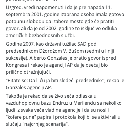
Uzgred, vredi napomenuti i da je pre napada 11.
septembra 2001. godine izabrana osoba imala gotovo
potpunu slobodu da izabere mesto gde će pratiti
govor, ali da je od 2002. godine to isključivo
odluka
američkih bezbednosnih službi.
Godine 2007, kao državni tužilac SAD pod
predsednikom Džordžom V. Bušom (sedmi u liniji
sukcesije),
Alberto Gonzales
je pratio govor ispred
Kongresa i rekao je agenciji AP da je osećaj bio
prilično otrežnjujući.
"Pitate se: Da li ću ja biti sledeći predsednik?", rekao je
Gonzales agenciji AP.
Takođe je rekao da se živo seća odlaska u
vazduhoplovnu bazu Endruz u Merilendu sa nekoliko
ljudi iz svake veće vladine agencije i da su nosili
"kofere pune" papira i protokola koji bi se aktivirali u
slučaju
"najcrnjeg scenarija".