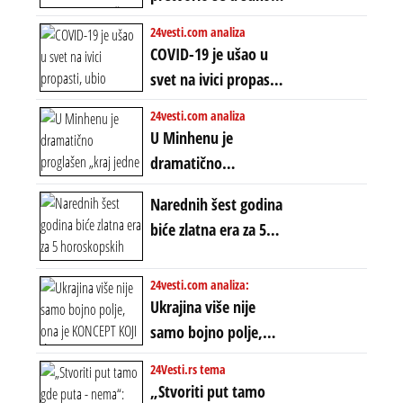
starog poretka
globalne preferencije
između običnih ljudi:
24vesti.com analiza
ZAŠTO SE DEŠAVA
COVID-19 je ušao u
EKSTREMNA
svet na ivici propasti,
POLARIZACIJA?
ubio milione, ali je
24vesti.com analiza
spasao sistem
U Minhenu je
dramatično
proglašen „kraj jedne
Narednih šest godina
ere“, ali sa
biće zlatna era za 5
dvostrukom
horoskopskih
neistinom: forma te
znakova: Stiže lavina
24vesti.com analiza:
ere završila se na
novca i bogatstva
Ukrajina više nije
istom mestu, ali
samo bojno polje,
prošle godine
ona je KONCEPT KOJI
24Vesti.rs tema
ĆE RASPASTI CEO
„Stvoriti put tamo