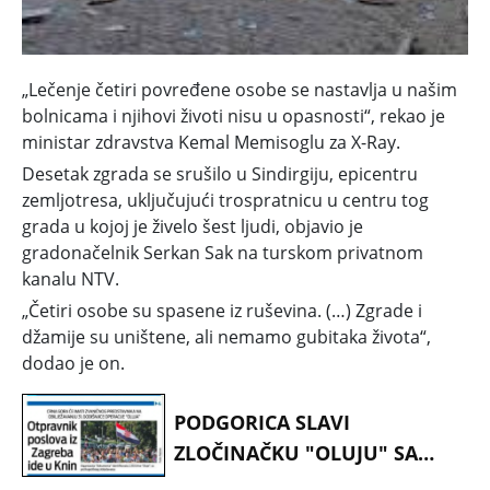
„Lečenje četiri povređene osobe se nastavlja u našim
bolnicama i njihovi životi nisu u opasnosti“, rekao je
ministar zdravstva Kemal Memisoglu za X-Ray.
Desetak zgrada se srušilo u Sindirgiju, epicentru
zemljotresa, uključujući trospratnicu u centru tog
grada u kojoj je živelo šest ljudi, objavio je
gradonačelnik Serkan Sak na turskom privatnom
kanalu NTV.
„Četiri osobe su spasene iz ruševina. (…) Zgrade i
džamije su uništene, ali nemamo gubitaka života“,
dodao je on.
PODGORICA SLAVI
ZLOČINAČKU "OLUJU" SA
SVOJOM BRAĆOM HRVATIMA!