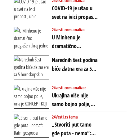
24vesti.com analiza
ZAŠTO SE DEŠAVA
COVID-19 je ušao u
EKSTREMNA
svet na ivici propasti,
POLARIZACIJA?
ubio milione, ali je
24vesti.com analiza
spasao sistem
U Minhenu je
dramatično
proglašen „kraj jedne
Narednih šest godina
ere“, ali sa
biće zlatna era za 5
dvostrukom
horoskopskih
neistinom: forma te
znakova: Stiže lavina
24vesti.com analiza:
ere završila se na
novca i bogatstva
Ukrajina više nije
istom mestu, ali
samo bojno polje,
prošle godine
ona je KONCEPT KOJI
24Vesti.rs tema
ĆE RASPASTI CEO
„Stvoriti put tamo
ZAPADNI SVET
gde puta - nema“: