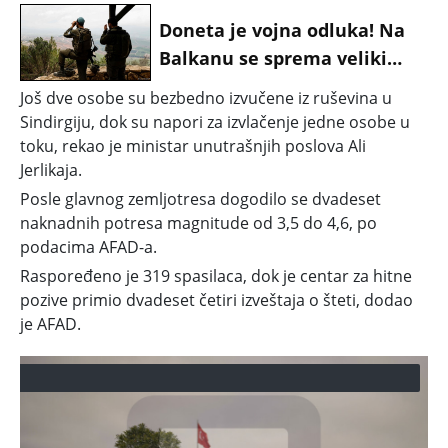
Spajić i Mandić šalju
Doneta je vojna odluka! Na
delegaciju u Knin
Balkanu se sprema veliki
ratni užas: Posledice će biti
Još dve osobe su bezbedno izvučene iz ruševina u
katastrofalne
Sindirgiju, dok su napori za izvlačenje jedne osobe u
toku, rekao je ministar unutrašnjih poslova Ali
Jerlikaja.
Posle glavnog zemljotresa dogodilo se dvadeset
naknadnih potresa magnitude od 3,5 do 4,6, po
podacima AFAD-a.
Raspoređeno je 319 spasilaca, dok je centar za hitne
pozive primio dvadeset četiri izveštaja o šteti, dodao
je AFAD.