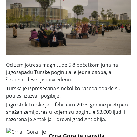
Od zemljotresa magnitude 5,8 početkom juna na
jugozapadu Turske poginula je jedna osoba, a
šezdesetdevet je povređeno.
Turska je ispresecana s nekoliko raseda odakle su
potresi izazvali pogibije.
Jugoistok Turske je u februaru 2023. godine pretrpeo
snažan zemljotres u kojem su poginule 53.000 ljudi i
razorena je Antakija – drevni grad Antiohija.
Crna Gora je uapsila