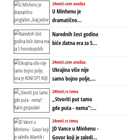
24vesti.com analiza
spasao sistem
U Minhenu je
dramatično
proglašen „kraj jedne
Narednih šest godina
ere“, ali sa
biće zlatna era za 5
dvostrukom
horoskopskih
neistinom: forma te
znakova: Stiže lavina
24vesti.com analiza:
ere završila se na
novca i bogatstva
Ukrajina više nije
istom mestu, ali
samo bojno polje,
prošle godine
ona je KONCEPT KOJI
24Vesti.rs tema
ĆE RASPASTI CEO
„Stvoriti put tamo
ZAPADNI SVET
gde puta - nema“:
Ratni gospodari
24vesti.rs tema
plaču za starim
JD Vance u Minhenu -
poretkom... Bez
Govor koji je zaledio