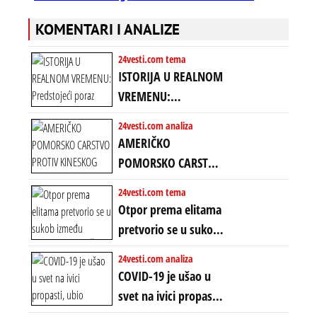
KOMENTARI I ANALIZE
24vesti.com tema
ISTORIJA U REALNOM
VREMENU:
Predstojeći poraz
24vesti.com analiza
Amerike u Iranu
AMERIČKO
uvodi eru
POMORSKO CARSTVO
energetskog haosa,
PROTIV KINESKOG
24vesti.com tema
finansijskih
KOPNENOG SVETA:
Otpor prema elitama
previranja i kolapsa
Rat u Iranu je rat za
pretvorio se u sukob
starog poretka
globalne preferencije
između običnih ljudi:
24vesti.com analiza
ZAŠTO SE DEŠAVA
COVID-19 je ušao u
EKSTREMNA
svet na ivici propasti,
POLARIZACIJA?
ubio milione, ali je