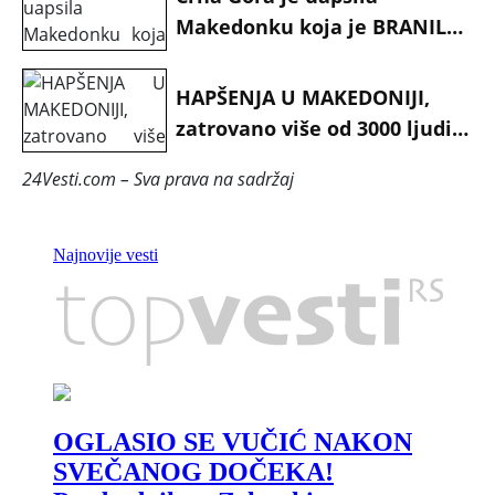
Makedonku koja je BRANILA
DECE I SVOJE KUČE
RASPARČENO OD
HAPŠENJA U MAKEDONIJI,
ŠARPLANCA?!
zatrovano više od 3000 ljudi,
FEKALNE BAKTERIJE
24Vesti.com – Sva prava na sadržaj
PRONAĐENE U DVA UZORKA
VODE U GOSTIVARU