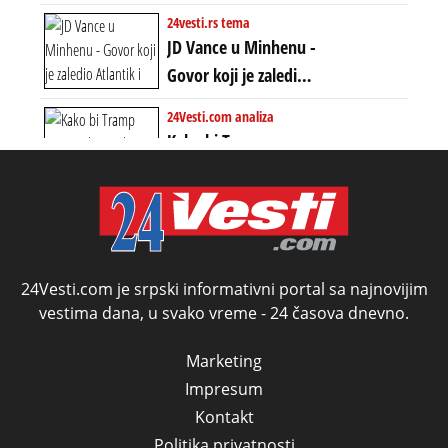
Ratni gospodari
24vesti.rs tema
plaču za starim
JD Vance u Minhenu -
poretkom... Bez
Govor koji je zaledio
ikakve realpolitike u
Atlantik i duboko
24Vesti.com analiza
njima, oni su sada
šokirao Evropu (ceo
Kako bi Tramp
nebitni kao Zelenski
transkript)
mogao da ugrabi
TREĆI MANDAT -
uprkos 22.
amandmanu
24Vesti.com je srpski informativni portal sa najnovijim
vestima dana, u svako vreme - 24 časova dnevno.
Marketing
Impresum
Kontakt
Politika privatnosti