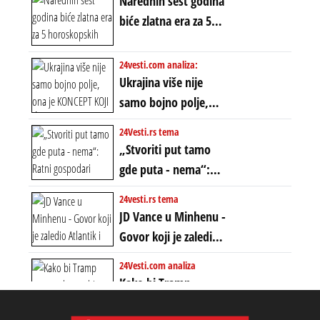
Narednih šest godina
ere“, ali sa
biće zlatna era za 5
dvostrukom
horoskopskih
neistinom: forma te
znakova: Stiže lavina
24vesti.com analiza:
ere završila se na
novca i bogatstva
Ukrajina više nije
istom mestu, ali
samo bojno polje,
prošle godine
ona je KONCEPT KOJI
24Vesti.rs tema
ĆE RASPASTI CEO
„Stvoriti put tamo
ZAPADNI SVET
gde puta - nema“:
Ratni gospodari
24vesti.rs tema
plaču za starim
JD Vance u Minhenu -
poretkom... Bez
Govor koji je zaledio
ikakve realpolitike u
Atlantik i duboko
24Vesti.com analiza
njima, oni su sada
šokirao Evropu (ceo
Kako bi Tramp
nebitni kao Zelenski
transkript)
mogao da ugrabi