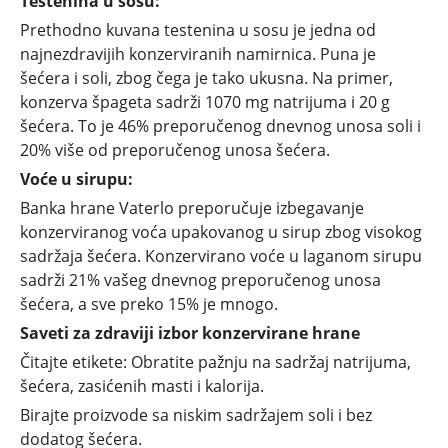
Testenina u sosu:
prolazi najgore
Prethodno kuvana testenina u sosu je jedna od
najnezdravijih konzerviranih namirnica. Puna je
šećera i soli, zbog čega je tako ukusna. Na primer,
konzerva špageta sadrži 1070 mg natrijuma i 20 g
šećera. To je 46% preporučenog dnevnog unosa soli i
20% više od preporučenog unosa šećera.
Voće u sirupu:
Banka hrane Vaterlo preporučuje izbegavanje
konzerviranog voća upakovanog u sirup zbog visokog
sadržaja šećera. Konzervirano voće u laganom sirupu
sadrži 21% vašeg dnevnog preporučenog unosa
šećera, a sve preko 15% je mnogo.
Saveti za zdraviji izbor konzervirane hrane
Čitajte etikete: Obratite pažnju na sadržaj natrijuma,
šećera, zasićenih masti i kalorija.
Birajte proizvode sa niskim sadržajem soli i bez
dodatog šećera.