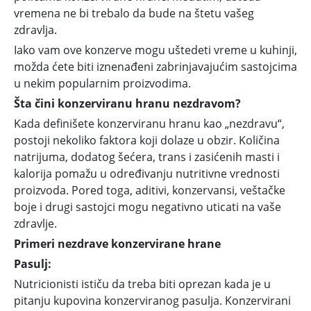
vremena ne bi trebalo da bude na štetu vašeg
zdravlja.
Iako vam ove konzerve mogu uštedeti vreme u kuhinji,
možda ćete biti iznenađeni zabrinjavajućim sastojcima
u nekim popularnim proizvodima.
Šta čini konzerviranu hranu nezdravom?
Kada definišete konzerviranu hranu kao „nezdravu“,
postoji nekoliko faktora koji dolaze u obzir. Količina
natrijuma, dodatog šećera, trans i zasićenih masti i
kalorija pomažu u određivanju nutritivne vrednosti
proizvoda. Pored toga, aditivi, konzervansi, veštačke
boje i drugi sastojci mogu negativno uticati na vaše
zdravlje.
Primeri nezdrave konzervirane hrane
Pasulj:
Nutricionisti ističu da treba biti oprezan kada je u
pitanju kupovina konzerviranog pasulja. Konzervirani