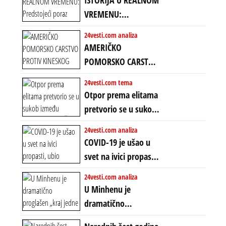
ISTORIJA U REALNOM
VREMENU:
Predstojeći poraz
24vesti.com analiza
Amerike u Iranu
AMERIČKO
uvodi eru
POMORSKO CARSTVO
energetskog haosa,
PROTIV KINESKOG
24vesti.com tema
finansijskih
KOPNENOG SVETA:
Otpor prema elitama
previranja i kolapsa
Rat u Iranu je rat za
pretvorio se u sukob
starog poretka
globalne preferencije
između običnih ljudi:
24vesti.com analiza
ZAŠTO SE DEŠAVA
COVID-19 je ušao u
EKSTREMNA
svet na ivici propasti,
POLARIZACIJA?
ubio milione, ali je
24vesti.com analiza
spasao sistem
U Minhenu je
dramatično
proglašen „kraj jedne