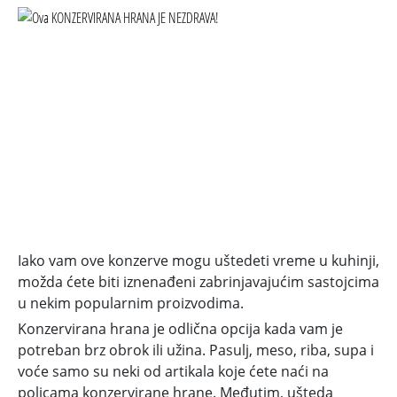
Iako vam ove konzerve mogu uštedeti vreme u kuhinji,
možda ćete biti iznenađeni zabrinjavajućim sastojcima
u nekim popularnim proizvodima.
Konzervirana hrana je odlična opcija kada vam je
potreban brz obrok ili užina. Pasulj, meso, riba, supa i
voće samo su neki od artikala koje ćete naći na
policama konzervirane hrane. Međutim, ušteda