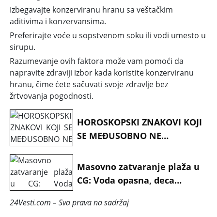
Izbegavajte konzerviranu hranu sa veštačkim
aditivima i konzervansima.
Preferirajte voće u sopstvenom soku ili vodi umesto u
sirupu.
Razumevanje ovih faktora može vam pomoći da
napravite zdraviji izbor kada koristite konzerviranu
hranu, čime ćete sačuvati svoje zdravlje bez
žrtvovanja pogodnosti.
HOROSKOPSKI ZNAKOVI KOJI
SE MEĐUSOBNO NE
PODNOSE: Potpuno su
različiti
Masovno zatvaranje plaža u
CG: Voda opasna, deca
bolesna
24Vesti.com – Sva prava na sadržaj