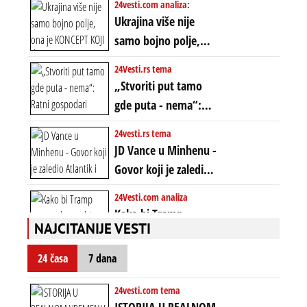
znakova: Stiže lavina
24vesti.com analiza:
ere završila se na
novca i bogatstva
Ukrajina više nije
istom mestu, ali
samo bojno polje,
prošle godine
ona je KONCEPT KOJI
24Vesti.rs tema
ĆE RASPASTI CEO
„Stvoriti put tamo
ZAPADNI SVET
gde puta - nema“:
Ratni gospodari
24vesti.rs tema
plaču za starim
JD Vance u Minhenu -
poretkom... Bez
Govor koji je zaledio
ikakve realpolitike u
Atlantik i duboko
24Vesti.com analiza
njima, oni su sada
šokirao Evropu (ceo
Kako bi Tramp
nebitni kao Zelenski
transkript)
NAJCITANIJE VESTI
mogao da ugrabi
TREĆI MANDAT -
24 časa
7 dana
uprkos 22.
amandmanu
24vesti.com tema