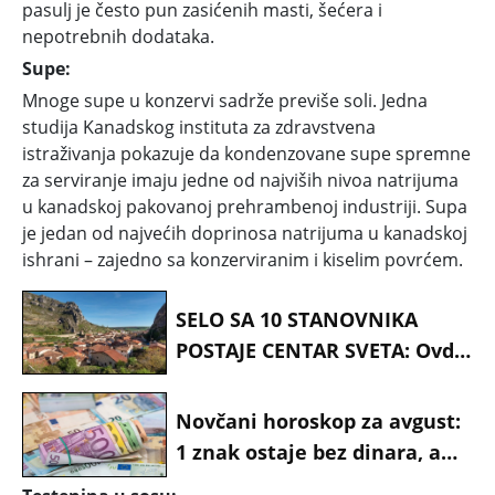
pasulj je često pun zasićenih masti, šećera i
nepotrebnih dodataka.
Supe:
Mnoge supe u konzervi sadrže previše soli. Jedna
studija Kanadskog instituta za zdravstvena
istraživanja pokazuje da kondenzovane supe spremne
za serviranje imaju jedne od najviših nivoa natrijuma
u kanadskoj pakovanoj prehrambenoj industriji. Supa
je jedan od najvećih doprinosa natrijuma u kanadskoj
ishrani – zajedno sa konzerviranim i kiselim povrćem.
SELO SA 10 STANOVNIKA
POSTAJE CENTAR SVETA: Ovde
će se dogoditi nebeski
spektakl koji se čeka više od
Novčani horoskop za avgust:
100 godina
1 znak ostaje bez dinara, a
drugi pune džepove - Evo ko