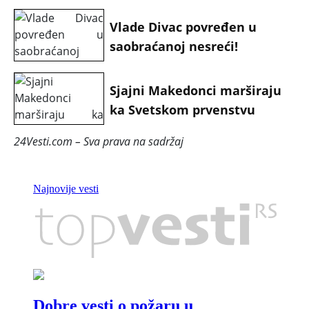
Vlade Divac povređen u
saobraćanoj nesreći!
Sjajni Makedonci marširaju
ka Svetskom prvenstvu
24Vesti.com – Sva prava na sadržaj