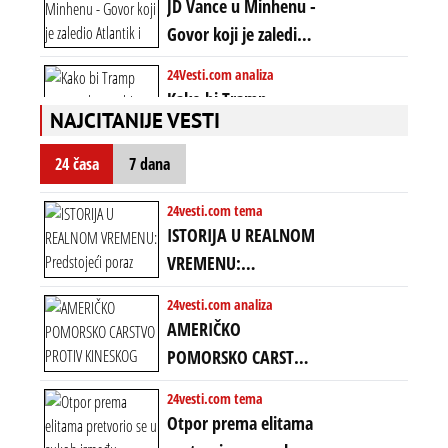
JD Vance u Minhenu -
poretkom... Bez
Govor koji je zaledio
ikakve realpolitike u
Atlantik i duboko
24Vesti.com analiza
njima, oni su sada
šokirao Evropu (ceo
Kako bi Tramp
nebitni kao Zelenski
transkript)
NAJCITANIJE VESTI
mogao da ugrabi
TREĆI MANDAT -
24 časa
7 dana
uprkos 22.
amandmanu
24vesti.com tema
ISTORIJA U REALNOM
VREMENU:
Predstojeći poraz
24vesti.com analiza
Amerike u Iranu
AMERIČKO
uvodi eru
POMORSKO CARSTVO
energetskog haosa,
PROTIV KINESKOG
24vesti.com tema
finansijskih
KOPNENOG SVETA:
Otpor prema elitama
previranja i kolapsa
Rat u Iranu je rat za