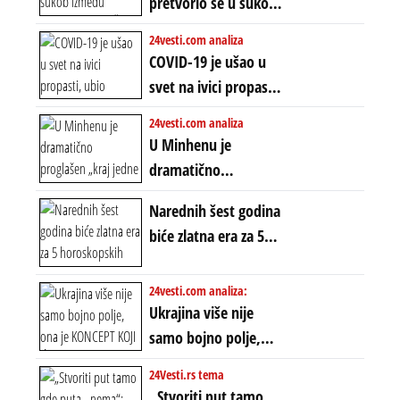
pretvorio se u sukob
starog poretka
globalne preferencije
između običnih ljudi:
24vesti.com analiza
ZAŠTO SE DEŠAVA
COVID-19 je ušao u
EKSTREMNA
svet na ivici propasti,
POLARIZACIJA?
ubio milione, ali je
24vesti.com analiza
spasao sistem
U Minhenu je
dramatično
proglašen „kraj jedne
Narednih šest godina
ere“, ali sa
biće zlatna era za 5
dvostrukom
horoskopskih
neistinom: forma te
znakova: Stiže lavina
24vesti.com analiza:
ere završila se na
novca i bogatstva
Ukrajina više nije
istom mestu, ali
samo bojno polje,
prošle godine
ona je KONCEPT KOJI
24Vesti.rs tema
ĆE RASPASTI CEO
„Stvoriti put tamo