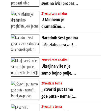
EKSTREMNA
svet na ivici propasti,
POLARIZACIJA?
ubio milione, ali je
24vesti.com analiza
spasao sistem
U Minhenu je
dramatično
proglašen „kraj jedne
Narednih šest godina
ere“, ali sa
biće zlatna era za 5
dvostrukom
horoskopskih
neistinom: forma te
znakova: Stiže lavina
24vesti.com analiza:
ere završila se na
novca i bogatstva
Ukrajina više nije
istom mestu, ali
samo bojno polje,
prošle godine
ona je KONCEPT KOJI
24Vesti.rs tema
ĆE RASPASTI CEO
„Stvoriti put tamo
ZAPADNI SVET
gde puta - nema“:
Ratni gospodari
24vesti.rs tema
plaču za starim