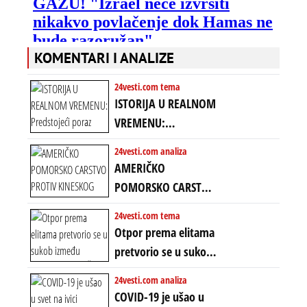
KOMENTARI I ANALIZE
24vesti.com tema
ISTORIJA U REALNOM
VREMENU:
Predstojeći poraz
24vesti.com analiza
Amerike u Iranu
AMERIČKO
uvodi eru
POMORSKO CARSTVO
energetskog haosa,
PROTIV KINESKOG
24vesti.com tema
finansijskih
KOPNENOG SVETA:
Otpor prema elitama
previranja i kolapsa
Rat u Iranu je rat za
pretvorio se u sukob
starog poretka
globalne preferencije
između običnih ljudi:
24vesti.com analiza
ZAŠTO SE DEŠAVA
COVID-19 je ušao u