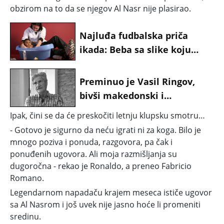
obzirom na to da se njegov Al Nasr nije plasirao.
Najluđa fudbalska priča
ikada: Beba sa slike koju
Mesi kupa mu je sad najveći
rival na svetu
Preminuo je Vasil Ringov,
bivši makedonski i
jugoslovenski fudbalski
Ipak, čini se da će preskočiti letnju klupsku smotru…
reprezentativac
- Gotovo je sigurno da neću igrati ni za koga. Bilo je
mnogo poziva i ponuda, razgovora, pa čak i
ponuđenih ugovora. Ali moja razmišljanja su
dugoročna - rekao je Ronaldo, a preneo Fabricio
Romano.
Legendarnom napadaču krajem meseca ističe ugovor
sa Al Nasrom i još uvek nije jasno hoće li promeniti
sredinu.