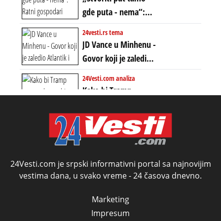
ZAPADNI SVET
gde puta - nema“:
Ratni gospodari
24vesti.rs tema
plaču za starim
JD Vance u Minhenu -
poretkom... Bez
Govor koji je zaledio
ikakve realpolitike u
Atlantik i duboko
24Vesti.com analiza
njima, oni su sada
šokirao Evropu (ceo
Kako bi Tramp
nebitni kao Zelenski
transkript)
mogao da ugrabi
TREĆI MANDAT -
uprkos 22.
amandmanu
24Vesti.com je srpski informativni portal sa najnovijim
vestima dana, u svako vreme - 24 časova dnevno.
Marketing
Impresum