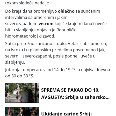
tokom sledeće nedelje
Do kraja dana promenljivo
oblačno
sa sunčanim
intervalima sa umerenim i jakim
severozapadnim
vetrom
koji će krajem dana i uveče
biti u slabljenju, objavio je Republički
hidrometeorološki zavod.
Sutra pretežno sunčano i toplo. Vetar slab i umeren,
na istoku i u planinskim predelima povremeno i jak,
severni i severozapadni, posle podne i uveče u
slabljenju.
Jutarnja temperatura od 14 do 19 °S, a najviša dnevna
od 30 do 33 °S.
SPREMA SE PAKAO DO 10.
AVGUSTA: Srbija u saharskom
obruču, evo kakvo nas vreme
čeka
Ukidanje carine Srbiji