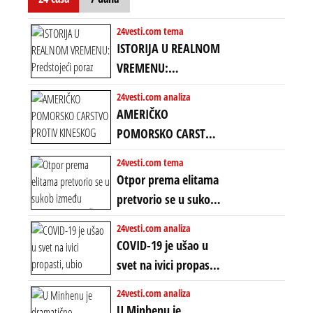
uprkos 22.
amandmanu
24vesti.com tema
ISTORIJA U REALNOM
VREMENU:
Predstojeći poraz
24vesti.com analiza
Amerike u Iranu
AMERIČKO
uvodi eru
POMORSKO CARSTVO
energetskog haosa,
PROTIV KINESKOG
24vesti.com tema
finansijskih
KOPNENOG SVETA:
Otpor prema elitama
previranja i kolapsa
Rat u Iranu je rat za
pretvorio se u sukob
starog poretka
globalne preferencije
između običnih ljudi:
24vesti.com analiza
ZAŠTO SE DEŠAVA
COVID-19 je ušao u
EKSTREMNA
svet na ivici propasti,
POLARIZACIJA?
ubio milione, ali je
24vesti.com analiza
spasao sistem
U Minhenu je