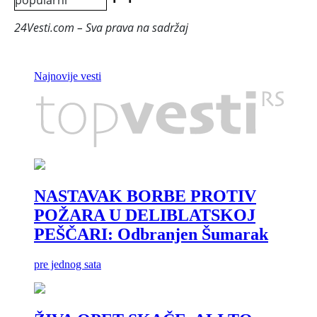
tržišta Srbije: Postoji rizik od
24Vesti.com – Sva prava na sadržaj
izbacivanja putnika iz
sedišta!