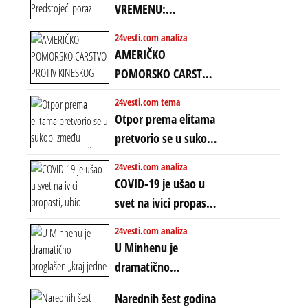
VREMENU:
Predstojeći poraz
24vesti.com analiza
Amerike u Iranu
AMERIČKO
uvodi eru
POMORSKO CARSTVO
energetskog haosa,
PROTIV KINESKOG
24vesti.com tema
finansijskih
KOPNENOG SVETA:
Otpor prema elitama
previranja i kolapsa
Rat u Iranu je rat za
pretvorio se u sukob
starog poretka
globalne preferencije
između običnih ljudi:
24vesti.com analiza
ZAŠTO SE DEŠAVA
COVID-19 je ušao u
EKSTREMNA
svet na ivici propasti,
POLARIZACIJA?
ubio milione, ali je
24vesti.com analiza
spasao sistem
U Minhenu je
dramatično
proglašen „kraj jedne
Narednih šest godina
ere“, ali sa