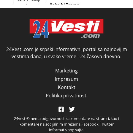
šokirao Evropu (ceo
Kako bi Tramp
nebitni kao Zelenski
transkript)
mogao da ugrabi
TREĆI MANDAT -
uprkos 22.
amandmanu
24Vesti.com je srpski informativni portal sa najnovijim
vestima dana, u svako vreme - 24 časova dnevno.
Marketing
Impresum
Kontakt
Politika privatnosti
24vesti© nema odgovornost za komentare na stranici, kao i
komentare na socijalnim mrežama Facebook i Twitter
informativnog sajta.