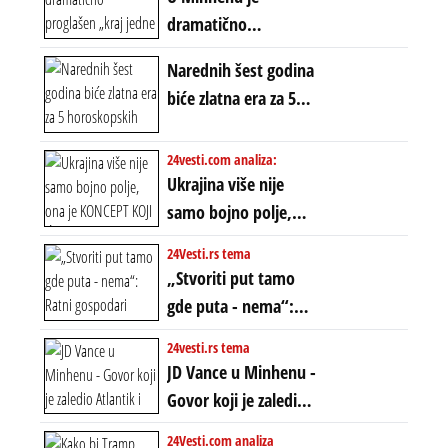
dramatično
proglašen „kraj jedne
Narednih šest godina
ere“, ali sa
biće zlatna era za 5
dvostrukom
horoskopskih
neistinom: forma te
znakova: Stiže lavina
24vesti.com analiza:
ere završila se na
novca i bogatstva
Ukrajina više nije
istom mestu, ali
samo bojno polje,
prošle godine
ona je KONCEPT KOJI
24Vesti.rs tema
ĆE RASPASTI CEO
„Stvoriti put tamo
ZAPADNI SVET
gde puta - nema“:
Ratni gospodari
24vesti.rs tema
plaču za starim
JD Vance u Minhenu -
poretkom... Bez
Govor koji je zaledio
ikakve realpolitike u
Atlantik i duboko
24Vesti.com analiza
njima, oni su sada