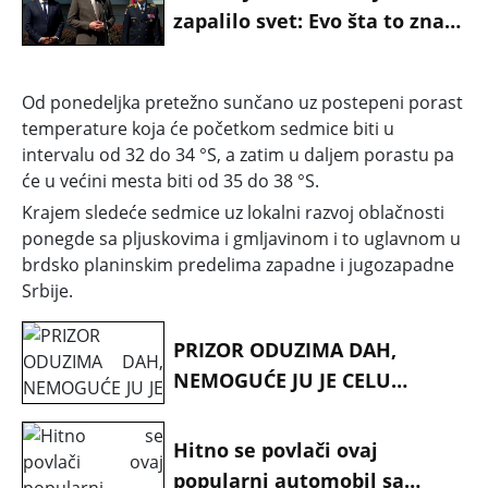
zapalilo svet: Evo šta to znači
za našu zemlju
Od ponedeljka pretežno sunčano uz postepeni porast
temperature koja će početkom sedmice biti u
intervalu od 32 do 34 °S, a zatim u daljem porastu pa
će u većini mesta biti od 35 do 38 °S.
Krajem sledeće sedmice uz lokalni razvoj oblačnosti
ponegde sa pljuskovima i gmljavinom i to uglavnom u
brdsko planinskim predelima zapadne i jugozapadne
Srbije.
PRIZOR ODUZIMA DAH,
NEMOGUĆE JU JE CELU
SNIMITI... (foto i video}
Hitno se povlači ovaj
popularni automobil sa