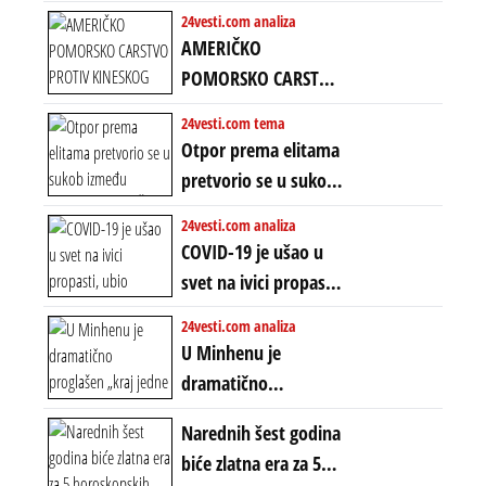
Predstojeći poraz
24vesti.com analiza
Amerike u Iranu
AMERIČKO
uvodi eru
POMORSKO CARSTVO
energetskog haosa,
PROTIV KINESKOG
24vesti.com tema
finansijskih
KOPNENOG SVETA:
Otpor prema elitama
previranja i kolapsa
Rat u Iranu je rat za
pretvorio se u sukob
starog poretka
globalne preferencije
između običnih ljudi:
24vesti.com analiza
ZAŠTO SE DEŠAVA
COVID-19 je ušao u
EKSTREMNA
svet na ivici propasti,
POLARIZACIJA?
ubio milione, ali je
24vesti.com analiza
spasao sistem
U Minhenu je
dramatično
proglašen „kraj jedne
Narednih šest godina
ere“, ali sa
biće zlatna era za 5
dvostrukom