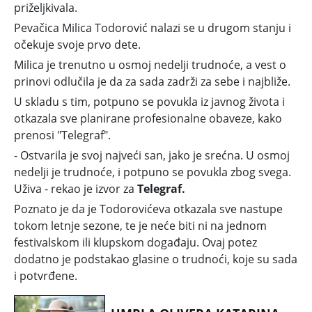
priželjkivala.
Pevačica
Milica Todorović
nalazi se u drugom stanju i
očekuje svoje prvo dete.
Milica je trenutno u osmoj nedelji trudnoće, a vest o
prinovi odlučila je da za sada zadrži za sebe i najbliže.
U skladu s tim, potpuno se povukla iz javnog života i
otkazala sve planirane profesionalne obaveze, kako
prenosi "Telegraf".
- Ostvarila je svoj najveći san, jako je srećna. U osmoj
nedelji je trudnoće, i potpuno se povukla zbog svega.
Uživa - rekao je izvor za
Telegraf.
Poznato je da je Todorovićeva otkazala sve nastupe
tokom letnje sezone, te je neće biti ni na jednom
festivalskom ili klupskom događaju. Ovaj potez
dodatno je podstakao glasine o trudnoći, koje su sada
i potvrđene.