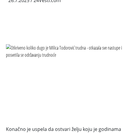
26.7.2025
/ 24Vesti.com
Konačno je uspela da ostvari želju koju je godinama