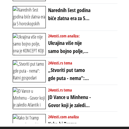
proglašen „kraj jedne
Narednih šest godina
ere“, ali sa
biće zlatna era za 5
dvostrukom
horoskopskih
neistinom: forma te
znakova: Stiže lavina
24vesti.com analiza:
ere završila se na
novca i bogatstva
Ukrajina više nije
istom mestu, ali
samo bojno polje,
prošle godine
ona je KONCEPT KOJI
24Vesti.rs tema
ĆE RASPASTI CEO
„Stvoriti put tamo
ZAPADNI SVET
gde puta - nema“:
Ratni gospodari
24vesti.rs tema
plaču za starim
JD Vance u Minhenu -
poretkom... Bez
Govor koji je zaledio
ikakve realpolitike u
Atlantik i duboko
24Vesti.com analiza
njima, oni su sada
šokirao Evropu (ceo
Kako bi Tramp
nebitni kao Zelenski