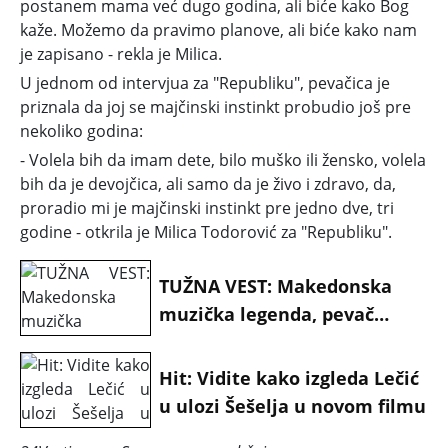
postanem mama već dugo godina, ali biće kako Bog
kaže. Možemo da pravimo planove, ali biće kako nam
je zapisano - rekla je Milica.
U jednom od intervjua za "Republiku", pevačica je
priznala da joj se majčinski instinkt probudio još pre
nekoliko godina:
- Volela bih da imam dete, bilo muško ili žensko, volela
bih da je devojčica, ali samo da je živo i zdravo, da,
proradio mi je majčinski instinkt pre jedno dve, tri
godine - otkrila je Milica Todorović za "Republiku".
TUŽNA VEST: Makedonska
muzička legenda, pevač
Vlado Janevski preminuo u
66. godini
Hit: Vidite kako izgleda Lečić
u ulozi Šešelja u novom filmu