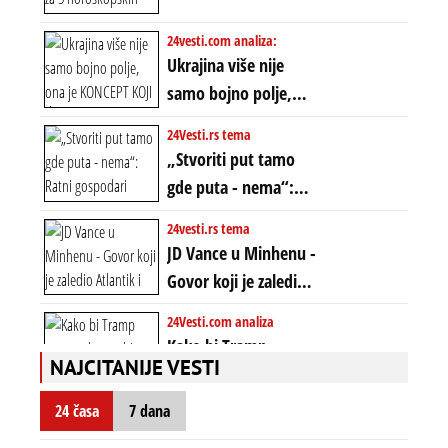
horoskopskih
neistinom: forma te
znakova: Stiže lavina
24vesti.com analiza:
ere završila se na
novca i bogatstva
Ukrajina više nije
istom mestu, ali
samo bojno polje,
prošle godine
ona je KONCEPT KOJI
24Vesti.rs tema
ĆE RASPASTI CEO
„Stvoriti put tamo
ZAPADNI SVET
gde puta - nema“:
Ratni gospodari
24vesti.rs tema
plaču za starim
JD Vance u Minhenu -
poretkom... Bez
Govor koji je zaledio
ikakve realpolitike u
Atlantik i duboko
24Vesti.com analiza
njima, oni su sada
šokirao Evropu (ceo
Kako bi Tramp
nebitni kao Zelenski
transkript)
NAJCITANIJE VESTI
mogao da ugrabi
TREĆI MANDAT -
24 časa
7 dana
uprkos 22.