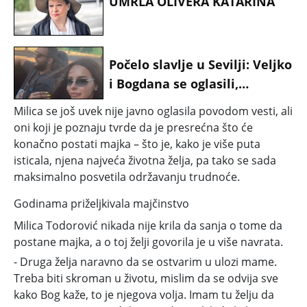
UMRLA OLIVERA KATARINA
Počelo slavlje u Sevilji: Veljko
i Bogdana se oglasili,
pokazali kako luduju nakon
Milica se još uvek nije javno oglasila povodom vesti, ali
Anastasijinog porođaja
oni koji je poznaju tvrde da je presrećna što će
konačno postati majka – što je, kako je više puta
isticala, njena najveća životna želja, pa tako se sada
maksimalno posvetila održavanju trudnoće.
Godinama priželjkivala majčinstvo
Milica Todorović nikada nije krila da sanja o tome da
postane majka, a o toj želji govorila je u više navrata.
- Druga želja naravno da se ostvarim u ulozi mame.
Treba biti skroman u životu, mislim da se odvija sve
kako Bog kaže, to je njegova volja. Imam tu želju da