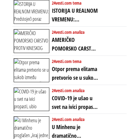
amandmanu
24vesti.com tema
ISTORIJA U REALNOM
VREMENU:
Predstojeći poraz
24vesti.com analiza
Amerike u Iranu
AMERIČKO
uvodi eru
POMORSKO CARSTVO
energetskog haosa,
PROTIV KINESKOG
24vesti.com tema
finansijskih
KOPNENOG SVETA:
Otpor prema elitama
previranja i kolapsa
Rat u Iranu je rat za
pretvorio se u sukob
starog poretka
globalne preferencije
između običnih ljudi:
24vesti.com analiza
ZAŠTO SE DEŠAVA
COVID-19 je ušao u
EKSTREMNA
svet na ivici propasti,
POLARIZACIJA?
ubio milione, ali je
24vesti.com analiza
spasao sistem
U Minhenu je
dramatično