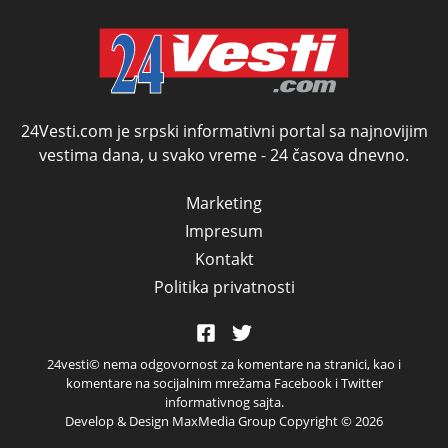
transkript)
mogao da ugrabi
TREĆI MANDAT -
uprkos 22.
amandmanu
24Vesti.com je srpski informativni portal sa najnovijim
vestima dana, u svako vreme - 24 časova dnevno.
Marketing
Impresum
Kontakt
Politika privatnosti
24vesti© nema odgovornost za komentare na stranici, kao i
komentare na socijalnim mrežama Facebook i Twitter
informativnog sajta.
Develop & Design MaxMedia Group Copyright ©
2026