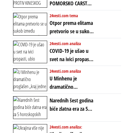
uvodi eru
POMORSKO CARSTVO
energetskog haosa,
PROTIV KINESKOG
24vesti.com tema
finansijskih
KOPNENOG SVETA:
Otpor prema elitama
previranja i kolapsa
Rat u Iranu je rat za
pretvorio se u sukob
starog poretka
globalne preferencije
između običnih ljudi:
24vesti.com analiza
ZAŠTO SE DEŠAVA
COVID-19 je ušao u
EKSTREMNA
svet na ivici propasti,
POLARIZACIJA?
ubio milione, ali je
24vesti.com analiza
spasao sistem
U Minhenu je
dramatično
proglašen „kraj jedne
Narednih šest godina
ere“, ali sa
biće zlatna era za 5
dvostrukom
horoskopskih
neistinom: forma te
znakova: Stiže lavina
24vesti.com analiza:
ere završila se na