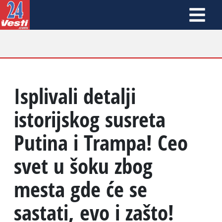
Isplivali detalji
istorijskog susreta
Putina i Trampa! Ceo
svet u šoku zbog
mesta gde će se
sastati, evo i zašto!