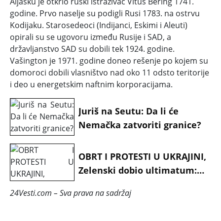
Aljasku je otkrio ruski istraživač Vitus Bering 1741.
godine. Prvo naselje su podigli Rusi 1783. na ostrvu
Kodijaku. Starosedeoci (Indijanci, Eskimi i Aleuti)
opirali su se ugovoru između Rusije i SAD, a
državljanstvo SAD su dobili tek 1924. godine.
Vašington je 1971. godine doneo rešenje po kojem su
domoroci dobili vlasništvo nad oko 11 odsto teritorije
i deo u energetskim naftnim korporacijama.
Juriš na Seutu: Da li će
Nemačka zatvoriti granice?
OBRT I PROTESTI U UKRAJINI,
Zelenski dobio ultimatum:
„Mora da ode, rok je petak!“
24Vesti.com – Sva prava na sadržaj