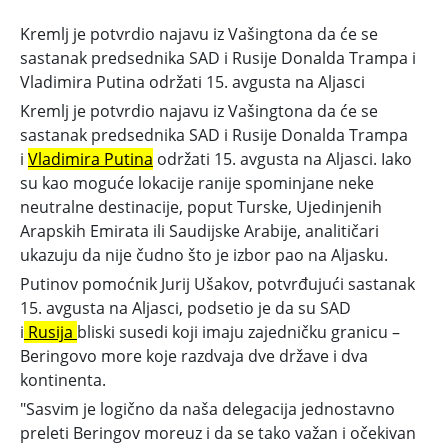
Kremlj je potvrdio najavu iz Vašingtona da će se
sastanak predsednika SAD i Rusije Donalda Trampa i
Vladimira Putina održati 15. avgusta na Aljasci
Kremlj je potvrdio najavu iz Vašingtona da će se
sastanak predsednika SAD i Rusije Donalda Trampa
i
Vladimira Putina
održati 15. avgusta na Aljasci. Iako
su kao moguće lokacije ranije spominjane neke
neutralne destinacije, poput Turske, Ujedinjenih
Arapskih Emirata ili Saudijske Arabije, analitičari
ukazuju da nije čudno što je izbor pao na Aljasku.
Putinov pomoćnik Jurij Ušakov, potvrđujući sastanak
15. avgusta na Aljasci, podsetio je da su SAD
i
Rusija
bliski susedi koji imaju zajedničku granicu –
Beringovo more koje razdvaja dve države i dva
kontinenta.
"Sasvim je logično da naša delegacija jednostavno
preleti Beringov moreuz i da se tako važan i očekivan