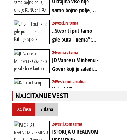
novca i bogatstva
Ukrajina više nije
istom mestu, ali
samo bojno polje,
prošle godine
ona je KONCEPT KOJI
24Vesti.rs tema
ĆE RASPASTI CEO
„Stvoriti put tamo
ZAPADNI SVET
gde puta - nema“:
Ratni gospodari
24vesti.rs tema
plaču za starim
JD Vance u Minhenu -
poretkom... Bez
Govor koji je zaledio
ikakve realpolitike u
Atlantik i duboko
24Vesti.com analiza
njima, oni su sada
šokirao Evropu (ceo
Kako bi Tramp
nebitni kao Zelenski
transkript)
NAJCITANIJE VESTI
mogao da ugrabi
TREĆI MANDAT -
24 časa
7 dana
uprkos 22.
amandmanu
24vesti.com tema
ISTORIJA U REALNOM