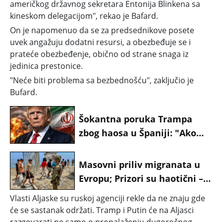
američkog državnog sekretara Entonija Blinkena sa
kineskom delegacijom", rekao je Bafard.
On je napomenuo da se za predsednikove posete
uvek angažuju dodatni resursi, a obezbeđuje se i
prateće obezbeđenje, obično od strane snaga iz
jedinica prestonice.
"Neće biti problema sa bezbednošću", zaključio je
Bufard.
Šokantna poruka Trampa
zbog haosa u Španiji: "Ako
oni uđu, gotovo je!"
Masovni priliv migranata u
Evropu; Prizori su haotični –
ima mrtvih, na terenu i
Vlasti Aljaske su ruskoj agenciji rekle da ne znaju gde
vojska FOTO/VIDEO
će se sastanak održati. Tramp i Putin će na Aljasci
razgovarati ne samo o pronalaženju dugoročnog