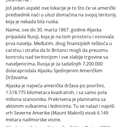
Još jedan aspekt ove lokacije je to što će se američki
predsednik naći u ulozi domaćina na svojoj teritoriji,
koja je nekada bila ruska.
Naime, sve do 30. marta 1867. godine Aljaska
pripadala Rusiji, koja je na tom prostoru i osnovala
prva naselja. Međutim, zbog finansijskih teškoća u
carstvu i straha da bi Britanci mogli da preuzmu
kontrolu nad teritorijom i sve slabije trgovine sa
naseljenicima, Rusija je za tadašnjih 7.200.000
dolaraprodala Aljasku Sjedinjenim Američkim
Državama.
Aljaska je najveća američka država po površini,
1.518.775 kilometara kvadratnih, i sa samo pola
miliona stanovnika. Prekrivena je planinama sa
aktivnim vulkanima i lednicima. Tu se nalazi i najviši
vrh Severne Amerike (Maunt Makinli) visok 6.149
metara nadmorske visine.