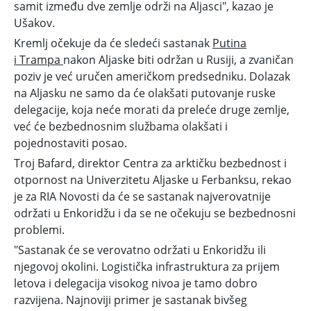
samit između dve zemlje održi na Aljasci", kazao je
Ušakov.
Kremlj očekuje da će sledeći sastanak
Putina
i
Trampa
nakon Aljaske biti održan u Rusiji, a zvaničan
poziv je već uručen američkom predsedniku. Dolazak
na Aljasku ne samo da će olakšati putovanje ruske
delegacije, koja neće morati da preleće druge zemlje,
već će bezbednosnim službama olakšati i
pojednostaviti posao.
Troj Bafard, direktor Centra za arktičku bezbednost i
otpornost na Univerzitetu Aljaske u Ferbanksu, rekao
je za RIA Novosti da će se sastanak najverovatnije
održati u Enkoridžu i da se ne očekuju se bezbednosni
problemi.
"Sastanak će se verovatno održati u Enkoridžu ili
njegovoj okolini. Logistička infrastruktura za prijem
letova i delegacija visokog nivoa je tamo dobro
razvijena. Najnoviji primer je sastanak bivšeg