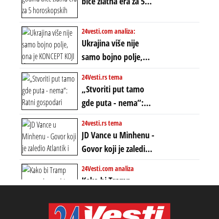
biće zlatna era za 5
dvostrukom
horoskopskih
neistinom: forma te
znakova: Stiže lavina
24vesti.com analiza:
ere završila se na
novca i bogatstva
Ukrajina više nije
istom mestu, ali
samo bojno polje,
prošle godine
ona je KONCEPT KOJI
24Vesti.rs tema
ĆE RASPASTI CEO
„Stvoriti put tamo
ZAPADNI SVET
gde puta - nema“:
Ratni gospodari
24vesti.rs tema
plaču za starim
JD Vance u Minhenu -
poretkom... Bez
Govor koji je zaledio
ikakve realpolitike u
Atlantik i duboko
24Vesti.com analiza
njima, oni su sada
šokirao Evropu (ceo
Kako bi Tramp
nebitni kao Zelenski
transkript)
mogao da ugrabi
TREĆI MANDAT -