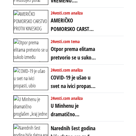
VREMENU:
Predstojeći poraz
24vesti.com analiza
Amerike u Iranu
AMERIČKO
uvodi eru
POMORSKO CARSTVO
energetskog haosa,
PROTIV KINESKOG
24vesti.com tema
finansijskih
KOPNENOG SVETA:
Otpor prema elitama
previranja i kolapsa
Rat u Iranu je rat za
pretvorio se u sukob
starog poretka
globalne preferencije
između običnih ljudi:
24vesti.com analiza
ZAŠTO SE DEŠAVA
COVID-19 je ušao u
EKSTREMNA
svet na ivici propasti,
POLARIZACIJA?
ubio milione, ali je
24vesti.com analiza
spasao sistem
U Minhenu je
dramatično
proglašen „kraj jedne
Narednih šest godina
ere“, ali sa