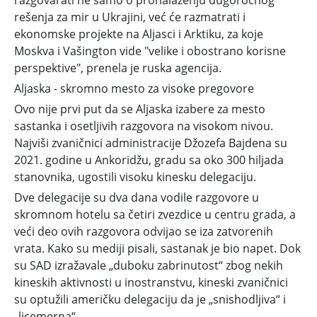
rešenja za mir u Ukrajini, već će razmatrati i
ekonomske projekte na Aljasci i Arktiku, za koje
Moskva i Vašington vide "velike i obostrano korisne
perspektive", prenela je ruska agencija.
Aljaska - skromno mesto za visoke pregovore
Ovo nije prvi put da se Aljaska izabere za mesto
sastanka i osetljivih razgovora na visokom nivou.
Najviši zvaničnici administracije Džozefa Bajdena su
2021. godine u Ankoridžu, gradu sa oko 300 hiljada
stanovnika, ugostili visoku kinesku delegaciju.
Dve delegacije su dva dana vodile razgovore u
skromnom hotelu sa četiri zvezdice u centru grada, a
veći deo ovih razgovora odvijao se iza zatvorenih
vrata. Kako su mediji pisali, sastanak je bio napet. Dok
su SAD izražavale „duboku zabrinutost“ zbog nekih
kineskih aktivnosti u inostranstvu, kineski zvaničnici
su optužili američku delegaciju da je „snishodljiva“ i
„licemerna“.