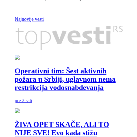
Samoopredeljenje vodi sa
43,60 odsto glasova