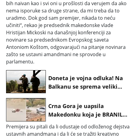
bih naivan kao i svi oni u prošlosti da verujem da ako
nema isporuke sa druge strane, da mi treba da to
uradimo. Dok god sam premijer, nikada to neću
učiniti“, rekao je predsednik makedonske vlade
Hristijan Mickoski na današnjoj konferenciji za
novinare sa predsednikom Evropskog saveta
Antoniom Koštom, odgovarajući na pitanje novinara
zašto se ustavni amandmani ne sprovode u
parlamentu.
Doneta je vojna odluka! Na
Balkanu se sprema veliki
ratni užas: Posledice će biti
katastrofalne
Crna Gora je uapsila
Makedonku koja je BRANILA
DECE I SVOJE KUČE
Premijera su pitali da li odustaje od odloženog dejstva
RASPARČENO OD
ustavnih amandmana i da li će se tražiti kreativno