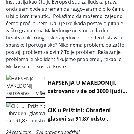
institucija kao što je Evropski sud za ljudska prava,
onda sam ovde spreman da razgovaram o bilo čemu
u bilo kom trenutku. Pokažimo da možemo, zajedno
ćemo proći putem. Da li je iko ikada postavio pitanje
zašto građanima Makedonije ne smeta da deo
hrvatske ili crnogorske zajednice bude deo Ustava, ili
španske i portugalske? Niko nema problem, pa zašto
postoji problem sa ovim? To je problem. Rešavanje
problema je ako identifikujemo probleme", rekao je
Mickoski u prisustvu Koste.
HAPŠENJA U MAKEDONIJI,
zatrovano više od 3000 ljudi,
FEKALNE BAKTERIJE
PRONAĐENE U DVA UZORKA
CIK u Prištini: Obrađeni
VODE U GOSTIVARU
glasovi sa 91,87 odsto
biračkih mesta,
24Vesti.com – Sva prava na sadržaj