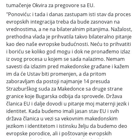
ŠARPLANCA?!
tumačenje Okvira za pregovore sa EU.
"Ponoviću: i tada i danas zastupam isti stav da proces
evropskih integracija treba da bude zasnovan na
vrednostima, a ne na bilateralnim pitanjima. Nažalost,
prethodna vlada je prihvatila takvo bilateralno pitanje
kao deo naše evropske budućnosti. Neću to prihvatiti
i boriću se koliko god mogu i dok ne pronađemo izlaz
iz ovog procesa u kojem se sada nalazimo. Nemam
savesti da izlazim pred makedonske građane i kažem
im da će Ustav biti promenjen, a da pritom
zaboravljam da postoji najmanje 14 presuda
Strazburškog suda za Makedonce sa druge strane
granice koje Bugarska odbija da sprovede. Država
članica EU i dalje dovodi u pitanje moj maternji jezik i
identitet. Kada budemo imali jasan stav EU i svih
država članica u vezi sa vekovnim makedonskim
jezikom i identitetom i istinsku želju da budemo deo
evropske porodice, ali i poštovanje evropskih