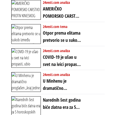
24vesti.com analiza
Amerike u Iranu
AMERIČKO
uvodi eru
POMORSKO CARSTVO
energetskog haosa,
PROTIV KINESKOG
24vesti.com tema
finansijskih
KOPNENOG SVETA:
Otpor prema elitama
previranja i kolapsa
Rat u Iranu je rat za
pretvorio se u sukob
starog poretka
globalne preferencije
između običnih ljudi:
24vesti.com analiza
ZAŠTO SE DEŠAVA
COVID-19 je ušao u
EKSTREMNA
svet na ivici propasti,
POLARIZACIJA?
ubio milione, ali je
24vesti.com analiza
spasao sistem
U Minhenu je
dramatično
proglašen „kraj jedne
Narednih šest godina
ere“, ali sa
biće zlatna era za 5
dvostrukom
horoskopskih