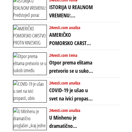
amandmanu
ISTORIJA U REALNOM
VREMENU:
Predstojeći poraz
24vesti.com analiza
Amerike u Iranu
AMERIČKO
uvodi eru
POMORSKO CARSTVO
energetskog haosa,
PROTIV KINESKOG
24vesti.com tema
finansijskih
KOPNENOG SVETA:
Otpor prema elitama
previranja i kolapsa
Rat u Iranu je rat za
pretvorio se u sukob
starog poretka
globalne preferencije
između običnih ljudi:
24vesti.com analiza
ZAŠTO SE DEŠAVA
COVID-19 je ušao u
EKSTREMNA
svet na ivici propasti,
POLARIZACIJA?
ubio milione, ali je
24vesti.com analiza
spasao sistem
U Minhenu je
dramatično