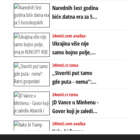
proglašen „kraj jedne
Narednih šest godina
ere“, ali sa
biće zlatna era za 5
dvostrukom
horoskopskih
neistinom: forma te
znakova: Stiže lavina
24vesti.com analiza:
ere završila se na
novca i bogatstva
Ukrajina više nije
istom mestu, ali
samo bojno polje,
prošle godine
ona je KONCEPT KOJI
24Vesti.rs tema
ĆE RASPASTI CEO
„Stvoriti put tamo
ZAPADNI SVET
gde puta - nema“:
Ratni gospodari
24vesti.rs tema
plaču za starim
JD Vance u Minhenu -
poretkom... Bez
Govor koji je zaledio
ikakve realpolitike u
Atlantik i duboko
24Vesti.com analiza
njima, oni su sada
šokirao Evropu (ceo
Kako bi Tramp
nebitni kao Zelenski
transkript)