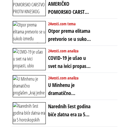
Amerike u Iranu
AMERIČKO
uvodi eru
POMORSKO CARSTVO
energetskog haosa,
PROTIV KINESKOG
24vesti.com tema
finansijskih
KOPNENOG SVETA:
Otpor prema elitama
previranja i kolapsa
Rat u Iranu je rat za
pretvorio se u sukob
starog poretka
globalne preferencije
između običnih ljudi:
24vesti.com analiza
ZAŠTO SE DEŠAVA
COVID-19 je ušao u
EKSTREMNA
svet na ivici propasti,
POLARIZACIJA?
ubio milione, ali je
24vesti.com analiza
spasao sistem
U Minhenu je
dramatično
proglašen „kraj jedne
Narednih šest godina
ere“, ali sa
biće zlatna era za 5
dvostrukom
horoskopskih
neistinom: forma te