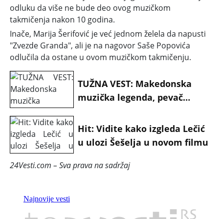
odluku da više ne bude deo ovog muzičkom
takmičenja nakon 10 godina.
Inače, Marija Šerifović je već jednom želela da napusti
"Zvezde Granda", ali je na nagovor Saše Popovića
odlučila da ostane u ovom muzičkom takmičenju.
TUŽNA VEST: Makedonska
muzička legenda, pevač
Vlado Janevski preminuo u
66. godini
Hit: Vidite kako izgleda Lečić
u ulozi Šešelja u novom filmu
24Vesti.com – Sva prava na sadržaj