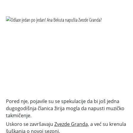
Pored nje, pojavile su se spekulacije da bi još jedna
dugogodišnja članica žirija mogla da napusti muzičko
takmičenje.
Uskoro se završavaju
Zvezde Granda,
a već su krenula
šuškanja o novoj sezoni.