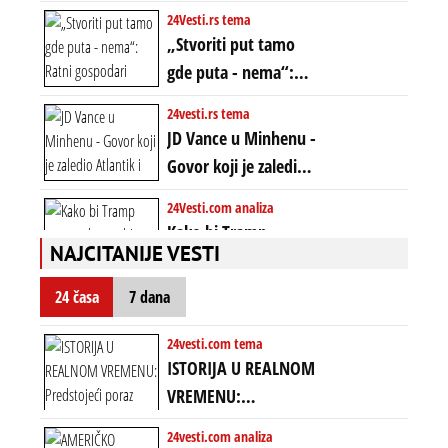
ona je KONCEPT KOJI
24Vesti.rs tema
ĆE RASPASTI CEO
„Stvoriti put tamo
ZAPADNI SVET
gde puta - nema“:
Ratni gospodari
24vesti.rs tema
plaču za starim
JD Vance u Minhenu -
poretkom... Bez
Govor koji je zaledio
ikakve realpolitike u
Atlantik i duboko
24Vesti.com analiza
njima, oni su sada
šokirao Evropu (ceo
Kako bi Tramp
nebitni kao Zelenski
transkript)
NAJCITANIJE VESTI
mogao da ugrabi
TREĆI MANDAT -
24 časa
7 dana
uprkos 22.
amandmanu
24vesti.com tema
ISTORIJA U REALNOM
VREMENU:
Predstojeći poraz
24vesti.com analiza