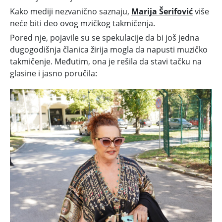
Kako mediji nezvanično saznaju,
Marija Šerifović
više
neće biti deo ovog mzičkog takmičenja.
Pored nje, pojavile su se spekulacije da bi još jedna
dugogodišnja članica žirija mogla da napusti muzičko
takmičenje. Međutim, ona je rešila da stavi tačku na
glasine i jasno poručila: