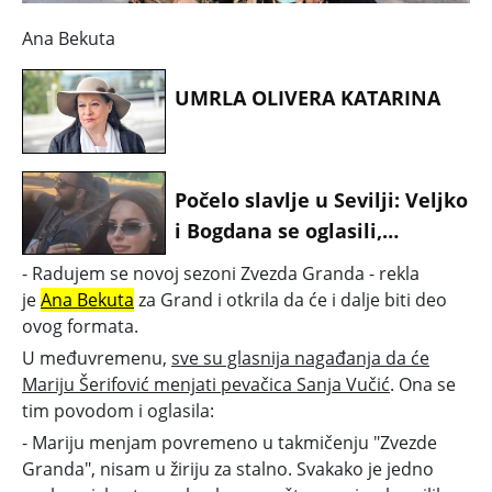
Ana Bekuta
UMRLA OLIVERA KATARINA
Počelo slavlje u Sevilji: Veljko
i Bogdana se oglasili,
pokazali kako luduju nakon
- Radujem se novoj sezoni Zvezda Granda
- rekla
Anastasijinog porođaja
je
Ana Bekuta
za Grand i otkrila da će i dalje biti deo
ovog formata.
U međuvremenu,
sve su glasnija nagađanja da će
Mariju Šerifović menjati pevačica Sanja Vučić
. Ona se
tim povodom i oglasila:
- Mariju menjam povremeno u takmičenju "Zvezde
Granda", nisam u žiriju za stalno. Svakako je jedno