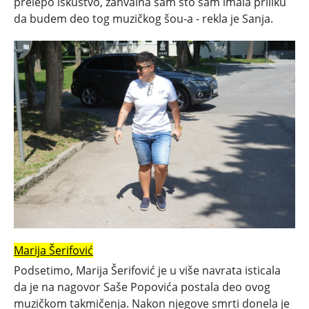
prelepo iskustvo, zahvalna sam što sam imala priliku
da budem deo tog muzičkog šou-a - rekla je Sanja.
Marija Šerifović
Podsetimo, Marija Šerifović je u više navrata isticala
da je na nagovor Saše Popovića postala deo ovog
muzičkom takmičenja. Nakon njegove smrti donela je