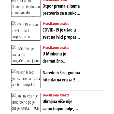
finansijskih
KOPNENOG SVETA:
Otpor prema elitama
previranja i kolapsa
Rat u Iranu je rat za
pretvorio se u sukob
starog poretka
globalne preferencije
između običnih ljudi:
24vesti.com analiza
ZAŠTO SE DEŠAVA
COVID-19 je ušao u
EKSTREMNA
svet na ivici propasti,
POLARIZACIJA?
ubio milione, ali je
24vesti.com analiza
spasao sistem
U Minhenu je
dramatično
proglašen „kraj jedne
Narednih šest godina
ere“, ali sa
biće zlatna era za 5
dvostrukom
horoskopskih
neistinom: forma te
znakova: Stiže lavina
24vesti.com analiza:
ere završila se na
novca i bogatstva
Ukrajina više nije
istom mestu, ali
samo bojno polje,
prošle godine