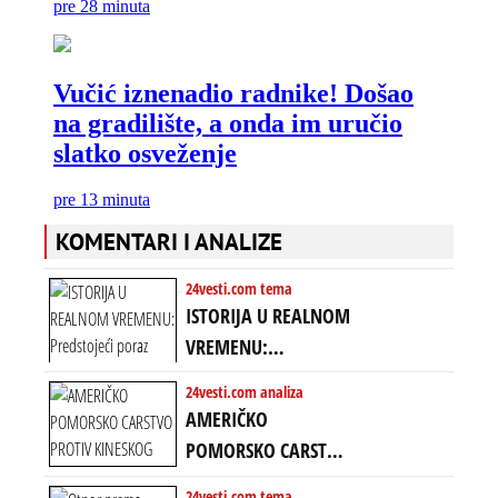
KOMENTARI I ANALIZE
24vesti.com tema
ISTORIJA U REALNOM
VREMENU:
Predstojeći poraz
24vesti.com analiza
Amerike u Iranu
AMERIČKO
uvodi eru
POMORSKO CARSTVO
energetskog haosa,
PROTIV KINESKOG
24vesti.com tema