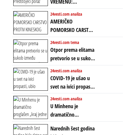
VREMENU:
Predstojeći poraz
24vesti.com analiza
Amerike u Iranu
AMERIČKO
uvodi eru
POMORSKO CARSTVO
energetskog haosa,
PROTIV KINESKOG
24vesti.com tema
finansijskih
KOPNENOG SVETA:
Otpor prema elitama
previranja i kolapsa
Rat u Iranu je rat za
pretvorio se u sukob
starog poretka
globalne preferencije
između običnih ljudi:
24vesti.com analiza
ZAŠTO SE DEŠAVA
COVID-19 je ušao u
EKSTREMNA
svet na ivici propasti,
POLARIZACIJA?
ubio milione, ali je
24vesti.com analiza
spasao sistem
U Minhenu je
dramatično
proglašen „kraj jedne
Narednih šest godina
ere“, ali sa