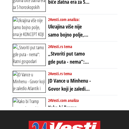
biće zlatna era za 5
dvostrukom
horoskopskih
neistinom: forma te
znakova: Stiže lavina
24vesti.com analiza:
ere završila se na
novca i bogatstva
Ukrajina više nije
istom mestu, ali
samo bojno polje,
prošle godine
ona je KONCEPT KOJI
24Vesti.rs tema
ĆE RASPASTI CEO
„Stvoriti put tamo
ZAPADNI SVET
gde puta - nema“:
Ratni gospodari
24vesti.rs tema
plaču za starim
JD Vance u Minhenu -
poretkom... Bez
Govor koji je zaledio
ikakve realpolitike u
Atlantik i duboko
24Vesti.com analiza
njima, oni su sada
šokirao Evropu (ceo
Kako bi Tramp
nebitni kao Zelenski
transkript)
mogao da ugrabi
TREĆI MANDAT -