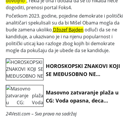
dovoljno"
, rekla je ona i dodala da se to nikada neće
dogoditi, prenosi portal Foks4.
Početkom 2023. godine, pojedine demokrate i politički
analitičari spekulisali su da bi Mišel Obama mogla da
bude zamena ukoliko
Džozef Bajden
odluči da se ne
kandiduje, a ukazivano je i na njenu popularnost i
politički uticaj kao razloge zbog kojih bi demokrate
mogle da pokušaju da je ubede da se kandiduje.
HOROSKOPSKI ZNAKOVI KOJI
SE MEĐUSOBNO NE
PODNOSE: Potpuno su
različiti
Masovno zatvaranje plaža u
CG: Voda opasna, deca
bolesna
24Vesti.com – Sva prava na sadržaj