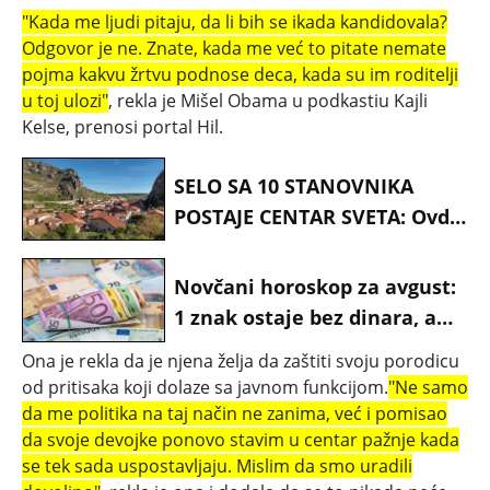
"Kada me ljudi pitaju, da li bih se ikada kandidovala?
Odgovor je ne. Znate, kada me već to pitate nemate
pojma kakvu žrtvu podnose deca, kada su im roditelji
u toj ulozi"
, rekla je Mišel Obama u podkastiu Kajli
Kelse, prenosi portal Hil.
SELO SA 10 STANOVNIKA
POSTAJE CENTAR SVETA: Ovde
će se dogoditi nebeski
spektakl koji se čeka više od
Novčani horoskop za avgust:
100 godina
1 znak ostaje bez dinara, a
drugi pune džepove - Evo ko
Ona je rekla da je njena želja da zaštiti svoju porodicu
prolazi najgore
od pritisaka koji dolaze sa javnom funkcijom.
"Ne samo
da me politika na taj način ne zanima, već i pomisao
da svoje devojke ponovo stavim u centar pažnje kada
se tek sada uspostavljaju. Mislim da smo uradili