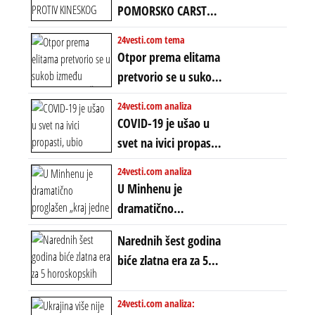
uvodi eru
POMORSKO CARSTVO
energetskog haosa,
PROTIV KINESKOG
24vesti.com tema
finansijskih
KOPNENOG SVETA:
Otpor prema elitama
previranja i kolapsa
Rat u Iranu je rat za
pretvorio se u sukob
starog poretka
globalne preferencije
između običnih ljudi:
24vesti.com analiza
ZAŠTO SE DEŠAVA
COVID-19 je ušao u
EKSTREMNA
svet na ivici propasti,
POLARIZACIJA?
ubio milione, ali je
24vesti.com analiza
spasao sistem
U Minhenu je
dramatično
proglašen „kraj jedne
Narednih šest godina
ere“, ali sa
biće zlatna era za 5
dvostrukom
horoskopskih
neistinom: forma te
znakova: Stiže lavina
24vesti.com analiza:
ere završila se na