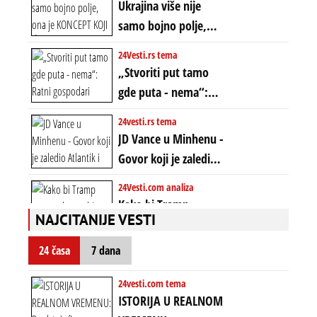
novca i bogatstva
Ukrajina više nije
istom mestu, ali
samo bojno polje,
prošle godine
ona je KONCEPT KOJI
24Vesti.rs tema
ĆE RASPASTI CEO
„Stvoriti put tamo
ZAPADNI SVET
gde puta - nema“:
Ratni gospodari
24vesti.rs tema
plaču za starim
JD Vance u Minhenu -
poretkom... Bez
Govor koji je zaledio
ikakve realpolitike u
Atlantik i duboko
24Vesti.com analiza
njima, oni su sada
šokirao Evropu (ceo
Kako bi Tramp
nebitni kao Zelenski
transkript)
NAJCITANIJE VESTI
mogao da ugrabi
TREĆI MANDAT -
24 časa
7 dana
uprkos 22.
amandmanu
24vesti.com tema
ISTORIJA U REALNOM